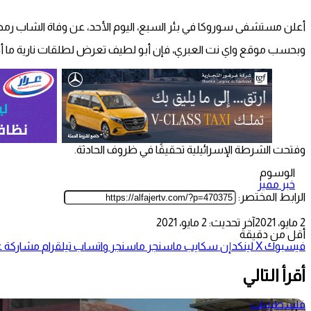
أعلن مستشفى سوروكا في بئر السبع، اليوم الأحد، عن وفاة الشاب رمضان أبو لطيف (20 عامًا)، متأثرًا بجروحه الخطيرة التي أصيب بها جراء إطلاق النار عليه خلال تو
وبحسب موقع واي نت العبري، فإن أبو لطيف تعرض لطلقات نارية ما أدى
وفتحت الشرطة الإسرائيلية تحقيقًا في ظروف الحادثة.
الوسوم
خبر مميز
الرابط المختصر:
2 مايو، 2021
آخر تحديث: 2 مايو، 2021
أقل من دقيقة
فيسبوك
‫X
لينكدإن
سكايب
ماسنجر
ماسنجر
واتساب
تيلقرام
مشاركة عب
أقرأ التالي
فلسطينيات