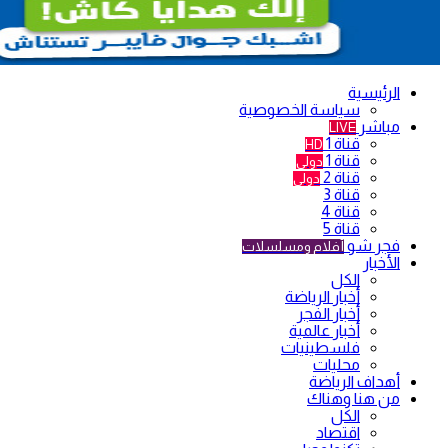
الرئيسية
سياسة الخصوصية
مباشر
LIVE
قناة 1
HD
قناة 1
دولي
قناة 2
دولي
قناة 3
قناة 4
قناة 5
فجر شو
أفلام ومسلسلات
الأخبار
الكل
أخبار الرياضة
أخبار الفجر
أخبار عالمية
فلسطينيات
محليات
أهداف الرياضة
من هنا وهناك
الكل
اقتصاد