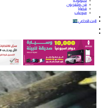
تكنولوجيا
فن وتلفزيون
قضايا
منوعات
فيديو
البث الاذاعي
FM
الوضع
المظلم