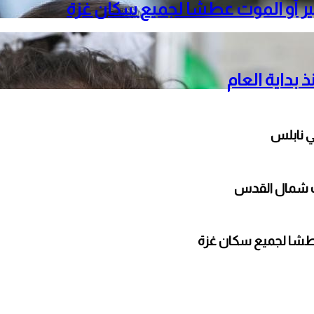
جير أو الموت عطشا لجميع سكان غزة
ي نابلس
عطشا لجميع سكان غزة