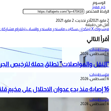
الوسوم
خبر مميز
الرابط المختصر:
2 مايو، 2021
آخر تحديث: 2 مايو، 2021
أقل من دقيقة
فيسبوك
‫X
لينكدإن
سكايب
ماسنجر
ماسنجر
واتساب
تيلقرام
مشاركة عب
أقرأ التالي
فلسطينيات
6 أغسطس، 2026
“النقل والمواصلات” تطلق حملة لترخيص الجرار
فلسطينيات
6 أغسطس، 2026
16 إصابة منذ بدء عدوان الاحتلال على مخيم قلنديا وكفر عقب شمال القدس
فلسطينيات
6 أغسطس، 2026