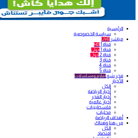
الرئيسية
سياسة الخصوصية
مباشر
LIVE
قناة 1
HD
قناة 1
دولي
قناة 2
دولي
قناة 3
قناة 4
قناة 5
فجر شو
أفلام ومسلسلات
الأخبار
الكل
أخبار الرياضة
أخبار الفجر
أخبار عالمية
فلسطينيات
محليات
أهداف الرياضة
من هنا وهناك
الكل
اقتصاد