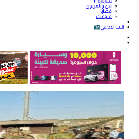
تكنولوجيا
فن وتلفزيون
قضايا
منوعات
فيديو
البث الاذاعي
FM
الوضع
المظلم