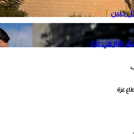
ال جنين
ب
طاع غزة