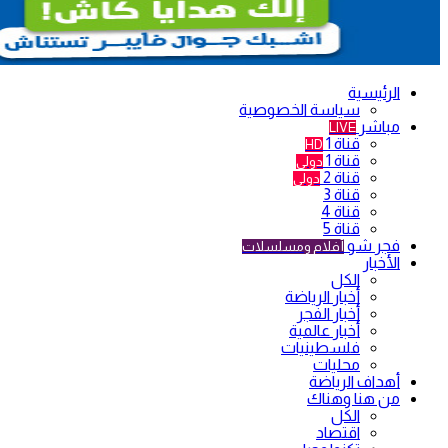
الرئيسية
سياسة الخصوصية
مباشر
LIVE
قناة 1
HD
قناة 1
دولي
قناة 2
دولي
قناة 3
قناة 4
قناة 5
فجر شو
أفلام ومسلسلات
الأخبار
الكل
أخبار الرياضة
أخبار الفجر
أخبار عالمية
فلسطينيات
محليات
أهداف الرياضة
من هنا وهناك
الكل
اقتصاد