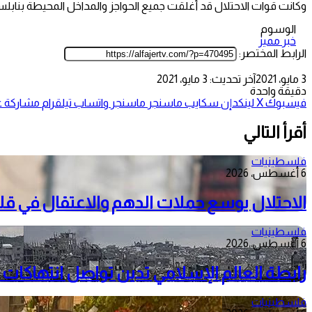
وكانت قوات الاحتلال قد أغلقت جميع الحواجز والمداخل المحيطة بناب
الوسوم
خبر مميز
الرابط المختصر:
3 مايو، 2021
آخر تحديث: 3 مايو، 2021
دقيقة واحدة
فيسبوك
‫X
لينكدإن
سكايب
ماسنجر
ماسنجر
واتساب
تيلقرام
مشاركة عب
أقرأ التالي
فلسطينيات
6 أغسطس، 2026
الاحتلال يوسع حملات الدهم والاعتقال في قل
فلسطينيات
6 أغسطس، 2026
رابطة العالم الإسلامي تدين تواصل انتهاكات 
فلسطينيات