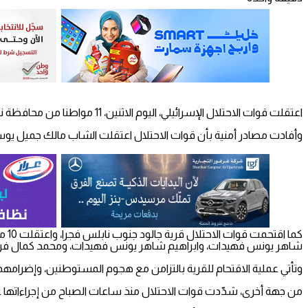
اعتقلت قوات الاحتلال الإسرائيلي، اليوم الاثنين، 11 مواطنا من محافظة نابلس.
وأفادت مصادر أمنية بأن قوات الاحتلال اعتقلت الشاب مالك جميل يوسف الشرقاوي (25 عاما)، على حاجز بيت شرف غرب نابلس، 
كما
شاهر يونس فهيدات، وابراهيم شاهر يونس فهيدات، ومحمد كمال فرحا
وتأتي عملية الاقتحام للقرية بالتزامن مع هجوم المستوطنين، وإضرامهم 
من جهة أخرى، شدّدت قوات الاحتلال منذ ساعات الصباح من إجراءاتها عل