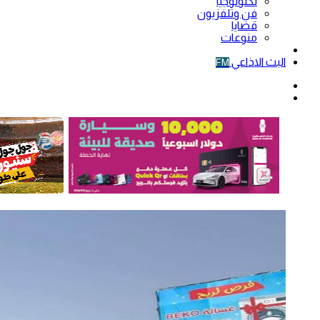
تكنولوجيا
فن وتلفزيون
قضايا
منوعات
فيديو
البث الاذاعي
FM
الوضع
المظلم