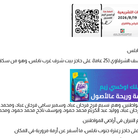
وهو من سكان عسكر الجديد.
 اقتحمت قوات الاحتلال قرية جالود جنوب نابلس فجرا، واعتقلت 10 مواطنين، وهم: نسيم فرح فرحان عباد، 
ن عباد، ووليد عبد الكريم محمد حمود، ويوسف ناجح محمد حمود، ومح
النيران في أراضي المواطنين.
ى حاجز زعترة جنوب نابلس، ما أسفر عن أزمة مرورية في المكان.