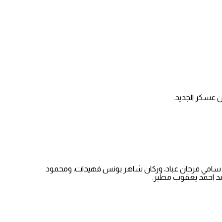
وسمير سامي فرحان عباد، ومحمد سامي فرحان عباد، وركان شاهر يونس فهيدات، ومحمود
مد احمد يعقوب مطير.