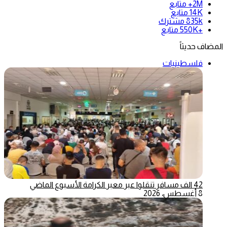
2M+
متابع
14K
متابع
835k
مشترك
+550K
متابع
المضاف حديثاً
فلسطينيات
42 الف مسافر تنقلوا عبر معبر الكرامة الأسبوع الماضي
8 أغسطس، 2026