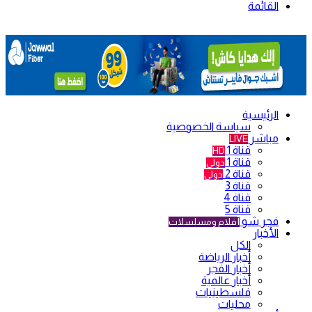
القائمة
الرئيسية
سياسة الخصوصية
مباشر
LIVE
قناة 1
HD
قناة 1
دولي
قناة 2
دولي
قناة 3
قناة 4
قناة 5
فجر شو
أفلام ومسلسلات
الأخبار
الكل
أخبار الرياضة
أخبار الفجر
أخبار عالمية
فلسطينيات
محليات