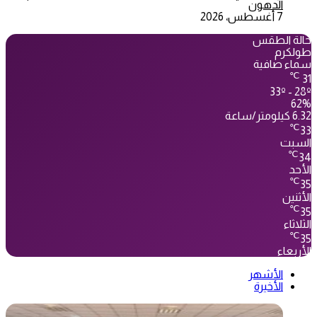
الدهون
7 أغسطس، 2026
حالة الطقس
طولكرم
سماء صافية
℃
31
33º - 28º
62%
6.32 كيلومتر/ساعة
℃
33
السبت
℃
34
الأحد
℃
35
الأثنين
℃
35
الثلاثاء
℃
35
الأربعاء
الأشهر
الأخيرة