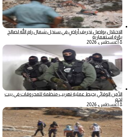
الاحتلال يواصل تجريف أراضٍ في سنجل شمال رام الله لصالح
بؤرة استعمارية
8 أغسطس، 2026
الأمن الوقائي يحبط عملية تهريب منظمة للمحروقات في بيت
لحم
8 أغسطس، 2026