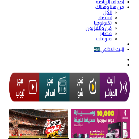
أهداف الرياضة
من هنا وهناك
الكل
اقتصاد
تكنولوجيا
فن وتلفزيون
قضايا
منوعات
فيديو
البث الاذاعي
FM
الوضع
المظلم