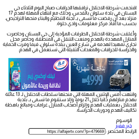
اقتحمت شرطة الاحتلال ترافقها الجرافات صباح اليوم الثلاثاء حي
البستان في بلدة سلوان بالقدس، وذلك مع انتهاء المهلة لهدم 17
منزلا بعد أن رفضت ما تسمى بـ لجنة التنظيم والبناء منحها التراخيص،
بحسب ما أفاد مركز معلومات وادي حلوة.
وأغلقت شرطة الاحتلال الطرقات المؤدية إلى حي البستان وحاصرت
المنازل المهددة بالهدم ومنعت التنقل في المنطقة، وحاصر محل
تجاري تمهيدا لهدمه في شارع العين ببلدة سلوان، فيما وفرت الحماية
والحراسة للجرافات والمعدات الثقيلة التي تستعمل في الهدم.
وانتهت أمس الإثنين، المهلة التي منحتها سلطات الاحتلال لـ 13 عائلة
بهدم منازلهم ذاتيا خلال 21 يوما، وإلا ستقوم ما تسمى بـ بلدية
الاحتلال بعمليات الهدم وإلزام أصحاب المنازل غرامات ومبالغ باهظة
تكاليف الهدم ودوريات الحراسة.
الوسوم
خبر مميز
الرابط المختصر: