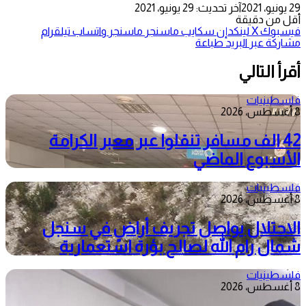
29 يونيو، 2021
آخر تحديث: 29 يونيو، 2021
أقل من دقيقة
فيسبوك
‫X
لينكدإن
سكايب
ماسنجر
ماسنجر
واتساب
تيلقرام
مشاركة عبر البريد
طباعة
أقرأ التالي
فلسطينيات
8 أغسطس، 2026
42 الف مسافر تنقلوا عبر معبر الكرامة
الأسبوع الماضي
فلسطينيات
8 أغسطس، 2026
الاحتلال يواصل تجريف أراضٍ في سنجل
شمال رام الله لصالح بؤرة استعمارية
فلسطينيات
8 أغسطس، 2026