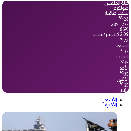
حالة الطقس
طولكرم
سماء صافية
℃
28
28º - 27º
86%
2.09 كيلومتر/ساعة
℃
28
الجمعة
℃
33
السبت
℃
35
الأحد
℃
35
الأثنين
℃
35
الثلاثاء
الأشهر
الأخيرة