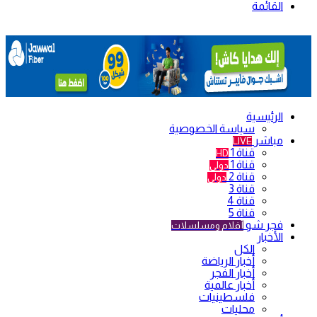
القائمة
الرئيسية
سياسة الخصوصية
مباشر
LIVE
قناة 1
HD
قناة 1
دولي
قناة 2
دولي
قناة 3
قناة 4
قناة 5
فجر شو
أفلام ومسلسلات
الأخبار
الكل
أخبار الرياضة
أخبار الفجر
أخبار عالمية
فلسطينيات
محليات