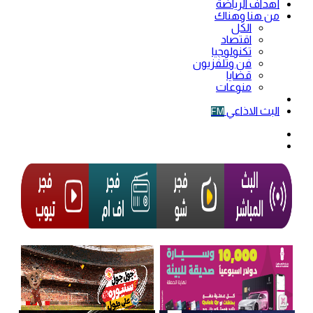
أهداف الرياضة
من هنا وهناك
الكل
اقتصاد
تكنولوجيا
فن وتلفزيون
قضايا
منوعات
فيديو
البث الاذاعي
FM
الوضع
المظلم