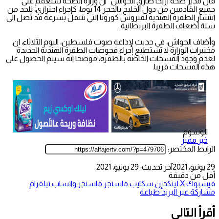
قال مدير صحة أريحا طارق الحواش “ان وزارة الصحة ستعمم على
جميع القادمين من دول الخليج بالحجر 14 يوما، كإجراء احترازي، للحد من
انتشار الطفرة الهندية لفيروس كورونا التي تنتقل بسرعة قد تصل الى
ستة أضعاف الطفرة البريطانية.
وأضاف الحواش، في حديث لإذاعة صوت فلسطين، اليوم الثلاثاء، ان
مختبرات الوزارة لا تستطيع إجراء فحوصات الطفرة الهندية الجديدة
لعدم وجود المسحات الخاصة بالطفرة، موضحا انه سيتم الحصول على
هذه المسحات قريبا.
الوسوم
خبر مميز
الرابط المختصر:
29 يونيو، 2021
آخر تحديث: 29 يونيو، 2021
أقل من دقيقة
فيسبوك
‫X
لينكدإن
سكايب
ماسنجر
ماسنجر
واتساب
تيلقرام
مشاركة عبر البريد
طباعة
أقرأ التالي