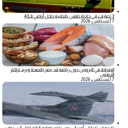
3 إصابات في حادثة طعن بالطيبة داخل أراضي الـ48
7 أغسطس، 2026
الإفراط في البروتين دون رياضة قد يضر بالصحة ويزيد تراكم
الدهون
7 أغسطس، 2026
تقييم استخباراتي أمريكي: روسيا قد تهاجم الناتو خلال 3 سنوات