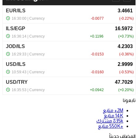
تابعونا
2M+
متابع
14K
متابع
835k
مشترك
+550K
متابع
المضاف حديثاً