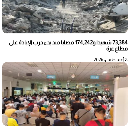
73,384 شهيدا و174,242 مصابا منذ بدء حرب الإبادة على
قطاع غزة
8 أغسطس، 2026