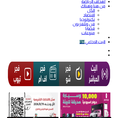
أهداف الرياضة
من هنا وهناك
الكل
اقتصاد
تكنولوجيا
فن وتلفزيون
قضايا
منوعات
فيديو
البث الاذاعي
FM
الوضع
المظلم