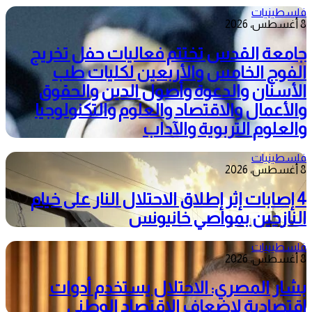
فلسطينيات
8 أغسطس، 2026
جامعة القدس تختتم فعاليات حفل تخريج
الفوج الخامس والأربعين لكليات طب
الأسنان والدعوة وأصول الدين والحقوق
والأعمال والاقتصاد والعلوم والتكنولوجيا
والعلوم التربوية والآداب
فلسطينيات
8 أغسطس، 2026
4 إصابات إثر إطلاق الاحتلال النار على خيام
النازحين بمواصي خانيونس
فلسطينيات
8 أغسطس، 2026
بشار المصري: الاحتلال يستخدم أدوات
اقتصادية لإضعاف الاقتصاد الوطني