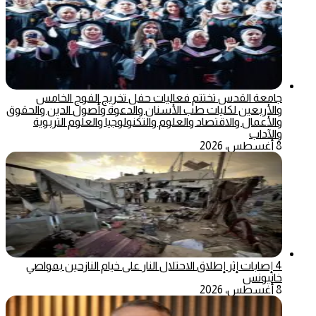
جامعة القدس تختتم فعاليات حفل تخريج الفوج الخامس
والأربعين لكليات طب الأسنان والدعوة وأصول الدين والحقوق
والأعمال والاقتصاد والعلوم والتكنولوجيا والعلوم التربوية
والآداب
8 أغسطس، 2026
4 إصابات إثر إطلاق الاحتلال النار على خيام النازحين بمواصي
خانيونس
8 أغسطس، 2026