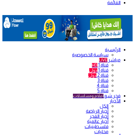
القائمة
الرئيسية
سياسة الخصوصية
مباشر
LIVE
قناة 1
HD
قناة 1
دولي
قناة 2
دولي
قناة 3
قناة 4
قناة 5
فجر شو
أفلام ومسلسلات
الأخبار
الكل
أخبار الرياضة
أخبار الفجر
أخبار عالمية
فلسطينيات
محليات