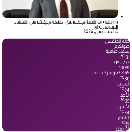
وزير التربية والتعليم: لا نتجه إلى التعليم الإلكتروني والكتاب
المدرسي باقٍ
8 أغسطس، 2026
حالة الطقس
طولكرم
سماء صافية
℃
31
31º - 27º
100%
3.69 كيلومتر/ساعة
℃
30
السبت
℃
34
الأحد
℃
35
الأثنين
℃
34
الثلاثاء
℃
35
الأربعاء