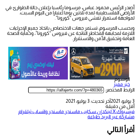
أصدر الرئيس محمود عباس، مرسوما رئاسيا بإعلان حالة الطوارئ في
الأراضي الفلسطينية لمدة ثلاثين يوما اعتبارا من اليوم السبت،
لمواجهة استمرار تفشي فيروس “كورونا”.
وبحسب المرسوم، تستمر جهات الاختصاص باتخاذ جميع الإجراءات
اللازمة لمجابهة المخاطر الناتجة عن فيروس “كورونا”، وحماية الصحة
العامة وتحقيق الأمن والاستقرار.
الوسوم
خبر مميز
الرابط المختصر:
3 يوليو، 2021
آخر تحديث: 3 يوليو، 2021
أقل من دقيقة
فيسبوك
‫X
لينكدإن
سكايب
ماسنجر
ماسنجر
واتساب
تيلقرام
مشاركة عبر البريد
طباعة
أقرأ التالي