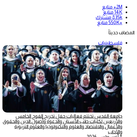
2M+
متابع
14K
متابع
835k
مشترك
+550K
متابع
المضاف حديثاً
فلسطينيات
جامعة القدس تختتم فعاليات حفل تخريج الفوج الخامس
والأربعين لكليات طب الأسنان والدعوة وأصول الدين والحقوق
والأعمال والاقتصاد والعلوم والتكنولوجيا والعلوم التربوية
والآداب
8 أغسطس، 2026