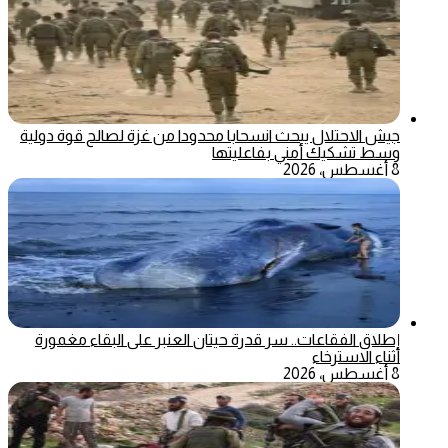
جيش الاحتلال يبحث انسحابا محدودا من غزة لصالح قوة دولية
وسط تشكيك أمني بفاعليتها
8 أغسطس، 2026
إطلاق الفقاعات.. سر قدرة حيتان العنبر على البقاء مغمورة
أثناء الاسترخاء
8 أغسطس، 2026