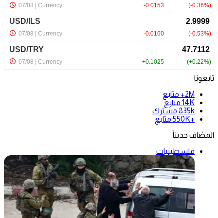
تابعونا
2M+
متابع
14K
متابع
835k
مشترك
+550K
متابع
المضاف حديثاً
فلسطينيات