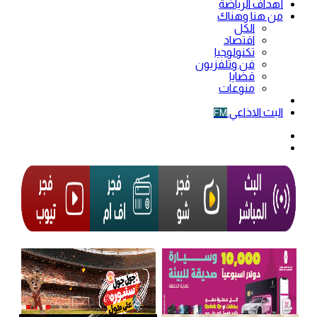
أهداف الرياضة
من هنا وهناك
الكل
اقتصاد
تكنولوجيا
فن وتلفزيون
قضايا
منوعات
فيديو
البث الاذاعي
FM
الوضع
المظلم