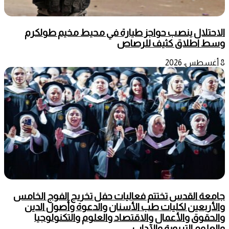
الاحتلال ينصب حواجز طيارة في محيط مخيم طولكرم
وسط اطلاق كثيف للرصاص
8 أغسطس، 2026
جامعة القدس تختتم فعاليات حفل تخريج الفوج الخامس
والأربعين لكليات طب الأسنان والدعوة وأصول الدين
والحقوق والأعمال والاقتصاد والعلوم والتكنولوجيا
والعلوم التربوية والآداب