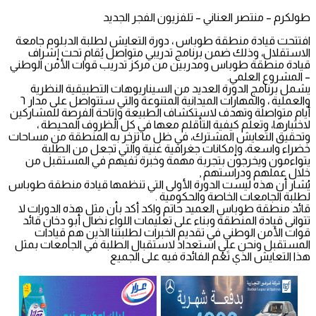
طولكرم – منتصر العناني – تلفزيون الفجر الجديد
افتتحت قيادة منطقة طوباس ، دورة التعايش لطلبة الدبلوم جامعة
الاستقلال، وذلك ضمن برنامج تدريبي متواصل يُقام تحت إشراف
قيادة منطقة طوباس ومدربين من مركز تدريب قوات الأمن الوطني
– المشروع العلمي.
يشمل برنامج الدورة العديد من السيناريوهات التطبيقية النظرية
والعملية ، والمهارات الميدانية المتنوعة والتي ستتواصل على مدار ٦
أيام متواصلة وتهدف لاستكشاف الطبيعة وإتاحة الفرصة للمشاركين
لاختبارها، وتعلم كيفية التأقلم معها في كل الظروف المحيطة ،
وتحقيق التعايش المشترك، في ظل ما تزخر به المنطقة من مساحات
خضراء واسعة، وإمكانات جغرافية غنية والتي تجعل من الطلبة
يتواءمون ويخرجون بتجربة مهمة وخبرة تفيهم في المستقبل من
خلال عملهم ودراستهم ,
يُشار أن هذه ليست الدورة الأولى التي تنظمها قيادة منطقة طوباس
لطلبة الجامعات الخاصة والحكومية .
قائد منطقة طوباس العميد حاتم واكد أكد بأن مثل هذه الدورات لا
تتوانى قيادة المنطقة وبناء على تعليمات اللواء نضال أبو دخان قائد
قوات الأمن الوطني في تقديم الخبرات لطلبتنا الذين هم قيادات
المستقبل ونحن على استعداد لاستقبال الطلبة في الجامعات بمثل
هذا التعايش الذي تَعُم الفائدة فيه على الجميع