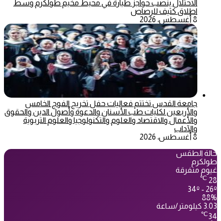
الاحتلال ينصب حواجز طيارة في محيط مخيم طولكرم وسط
اطلاق كثيف للرصاص
8 أغسطس، 2026
جامعة القدس تختتم فعاليات حفل تخريج الفوج الخامس
والأربعين لكليات طب الأسنان والدعوة وأصول الدين والحقوق
والأعمال والاقتصاد والعلوم والتكنولوجيا والعلوم التربوية
والآداب
8 أغسطس، 2026
حالة الطقس
طولكرم
غيوم متفرقة
℃
28
34º - 26º
88%
3.03 كيلومتر/ساعة
℃
34