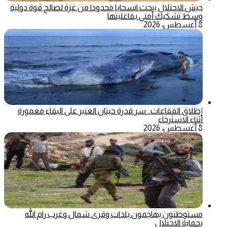
جيش الاحتلال يبحث انسحابا محدودا من غزة لصالح قوة دولية
وسط تشكيك أمني بفاعليتها
8 أغسطس، 2026
إطلاق الفقاعات.. سر قدرة حيتان العنبر على البقاء مغمورة
أثناء الاسترخاء
8 أغسطس، 2026
مستوطنون يهاجمون بلدات وقرى شمال وغرب رام الله
بحماية الاحتلال