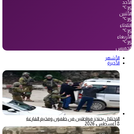
الأحد
℃
35
الأثنين
℃
35
الثلاثاء
℃
35
الأربعاء
℃
35
الخميس
الأشهر
الأخيرة
الاحتلال يحتجز مواطنين من طمون ومخيم الفارعة
8 أغسطس، 2026