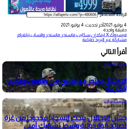
الرابط المختصر:
4 يوليو، 2021
آخر تحديث: 4 يوليو، 2021
دقيقة واحدة
فيسبوك
‫X
لينكدإن
سكايب
ماسنجر
ماسنجر
واتساب
تيلقرام
مشاركة عبر البريد
طباعة
أقرأ التالي
فلسطينيات
8 أغسطس، 2026
الاحتلال يحتجز مواطنين من طمون ومخيم
الفارعة
فلسطينيات
8 أغسطس، 2026
جيش الاحتلال يبحث انسحابا محدودا من غزة
لصالح قوة دولية وسط تشكيك أمني