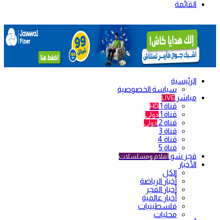
القائمة
الرئيسية
سياسة الخصوصية
مباشر
LIVE
قناة 1
HD
قناة 1
دولي
قناة 2
دولي
قناة 3
قناة 4
قناة 5
فجر شو
أفلام ومسلسلات
الأخبار
الكل
أخبار الرياضة
أخبار الفجر
أخبار عالمية
فلسطينيات
محليات