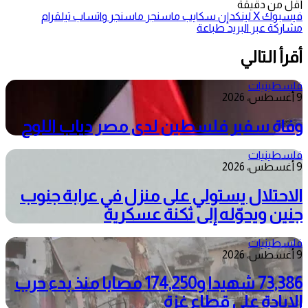
أقل من دقيقة
فيسبوك
‫X
لينكدإن
سكايب
ماسنجر
ماسنجر
واتساب
تيلقرام
مشاركة عبر البريد
طباعة
أقرأ التالي
فلسطينيات
9 أغسطس، 2026
وفاة سفير فلسطين لدى مصر دياب اللوح
فلسطينيات
9 أغسطس، 2026
الاحتلال يستولي على منزل في عرابة جنوب
جنين ويحوّله إلى ثكنة عسكرية
فلسطينيات
9 أغسطس، 2026
73,386 شهيدا و174,250 مصابا منذ بدء حرب
الإبادة على قطاع غزة