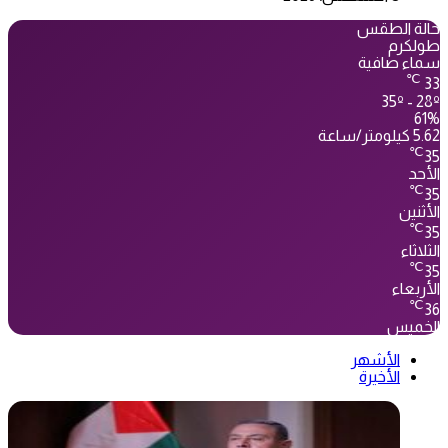
حالة الطقس
طولكرم
سماء صافية
℃
33
35º - 28º
61%
5.62 كيلومتر/ساعة
℃
35
الأحد
℃
35
الأثنين
℃
35
الثلاثاء
℃
35
الأربعاء
℃
36
الخميس
الأشهر
الأخيرة