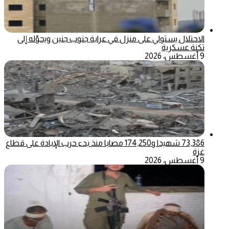
الاحتلال يستولي على منزل في عرابة جنوب جنين ويحوّله إلى
ثكنة عسكرية
9 أغسطس، 2026
73,386 شهيدا و174,250 مصابا منذ بدء حرب الإبادة على قطاع
غزة
9 أغسطس، 2026