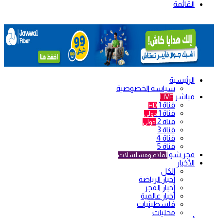
القائمة
الرئيسية
سياسة الخصوصية
مباشر
LIVE
قناة 1
HD
قناة 1
دولي
قناة 2
دولي
قناة 3
قناة 4
قناة 5
فجر شو
أفلام ومسلسلات
الأخبار
الكل
أخبار الرياضة
أخبار الفجر
أخبار عالمية
فلسطينيات
محليات