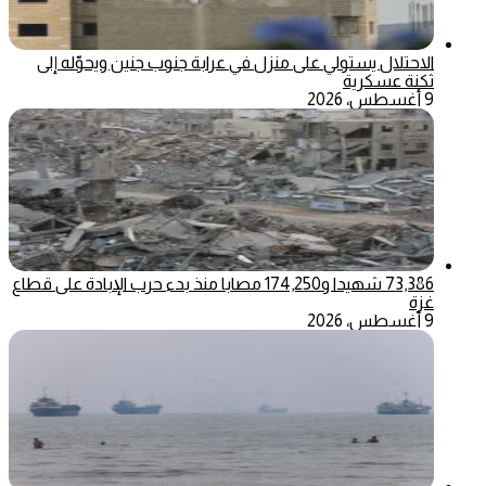
الاحتلال يستولي على منزل في عرابة جنوب جنين ويحوّله إلى
ثكنة عسكرية
9 أغسطس، 2026
73,386 شهيدا و174,250 مصابا منذ بدء حرب الإبادة على قطاع
غزة
9 أغسطس، 2026