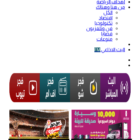
أهداف الرياضة
من هنا وهناك
الكل
اقتصاد
تكنولوجيا
فن وتلفزيون
قضايا
منوعات
فيديو
البث الاذاعي
FM
الوضع
المظلم