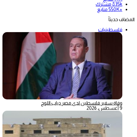
835k
مشترك
+550K
متابع
المضاف حديثاً
فلسطينيات
وفاة سفير فلسطين لدى مصر دياب اللوح
9 أغسطس، 2026