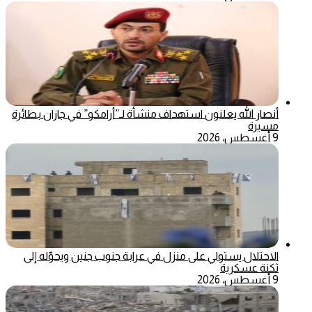
أنصار الله يعلنون استهداف منشأة لـ”أرامكو” في جازان بطائرة
مسيرة
9 أغسطس، 2026
الاحتلال يستولي على منزل في عرابة جنوب جنين ويحوّله إلى
ثكنة عسكرية
9 أغسطس، 2026