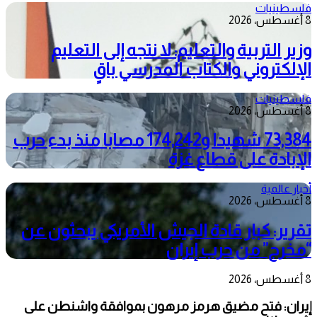
فلسطينيات
8 أغسطس، 2026
وزير التربية والتعليم: لا نتجه إلى التعليم
الإلكتروني والكتاب المدرسي باقٍ
فلسطينيات
8 أغسطس، 2026
73,384 شهيدا و174,242 مصابا منذ بدء حرب
الإبادة على قطاع غزة
أخبار عالمية
8 أغسطس، 2026
تقرير: كبار قادة الجيش الأمريكي يبحثون عن
“مخرج” من حرب إيران
8 أغسطس، 2026
إيران: فتح مضيق هرمز مرهون بموافقة واشنطن على