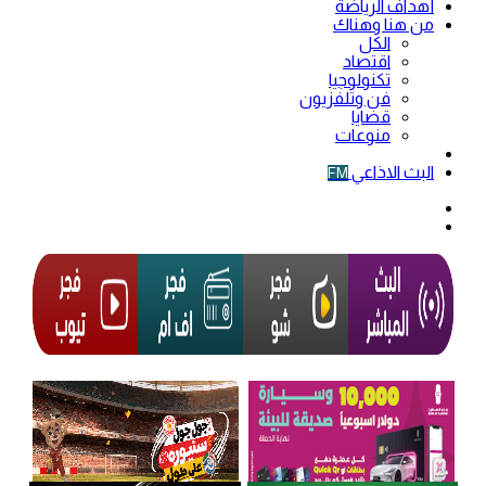
أهداف الرياضة
من هنا وهناك
الكل
اقتصاد
تكنولوجيا
فن وتلفزيون
قضايا
منوعات
فيديو
البث الاذاعي
FM
الوضع
المظلم