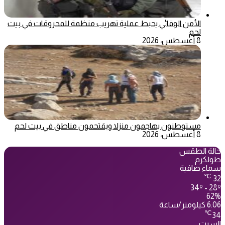
الأمن الوقائي يحبط عملية تهريب منظمة للمحروقات في بيت
لحم
8 أغسطس، 2026
مستوطنون يهاجمون منزلا ويقتحمون مناطق في بيت لحم
8 أغسطس، 2026
حالة الطقس
طولكرم
سماء صافية
℃
32
34º - 28º
62%
6.06 كيلومتر/ساعة
℃
34
السبت