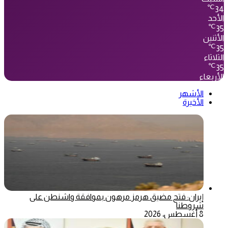
℃
34
الأحد
℃
35
الأثنين
℃
35
الثلاثاء
℃
35
الأربعاء
الأشهر
الأخيرة
إيران: فتح مضيق هرمز مرهون بموافقة واشنطن على
شروطنا
8 أغسطس، 2026