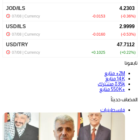
تابعونا
2M+
متابع
14K
متابع
835k
مشترك
+550K
متابع
المضاف حديثاً
فلسطينيات