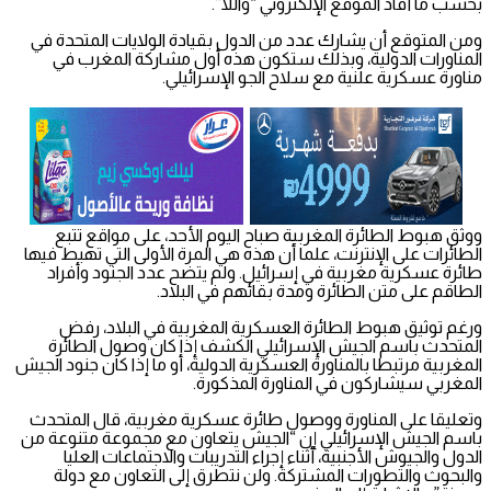
بحسب ما أفاد الموقع الإلكتروني “واللا”.
ومن المتوقع أن يشارك عدد من الدول بقيادة الولايات المتحدة في
المناورات الدولية، وبذلك ستكون هذه أول مشاركة المغرب في
مناورة عسكرية علنية مع سلاح الجو الإسرائيلي.
ووثق هبوط الطائرة المغربية صباح اليوم الأحد، على مواقع تتبع
الطائرات على الإنترنت، علما أن هذه هي المرة الأولى التي تهبط فيها
طائرة عسكرية مغربية في إسرائيل. ولم يتضح عدد الجنود وأفراد
الطاقم على متن الطائرة ومدة بقائهم في البلاد.
ورغم توثيق هبوط الطائرة العسكرية المغربية في البلاد، رفض
المتحدث باسم الجيش الإسرائيلي الكشف إذا كان وصول الطائرة
المغربية مرتبطا بالمناورة العسكرية الدولية، أو ما إذا كان جنود الجيش
المغربي سيشاركون في المناورة المذكورة.
وتعليقا على المناورة ووصول طائرة عسكرية مغربية، قال المتحدث
باسم الجيش الإسرائيلي إن “الجيش يتعاون مع مجموعة متنوعة من
الدول والجيوش الأجنبية، أثناء إجراء التدريبات والاجتماعات العليا
والبحوث والتطورات المشتركة. ولن نتطرق إلى التعاون مع دولة