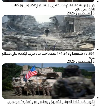
وزير التربية والتعليم: لا نتجه إلى التعليم الإلكتروني والكتاب
المدرسي باقٍ
8 أغسطس، 2026
73,384 شهيدا و174,242 مصابا منذ بدء حرب الإبادة على قطاع
غزة
8 أغسطس، 2026
تقرير: كبار قادة الجيش الأمريكي يبحثون عن “مخرج” من حرب
إيران