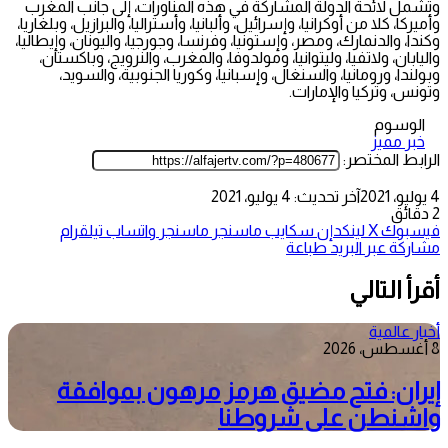
وتشمل لائحة الدولة المشاركة في هذه المناورات، إلى جانب المغرب
وأميركا، كلا من أوكرانيا، وإسرائيل، وألبانيا، وأستراليا، والبرازيل، وبلغاريا،
وكندا، والدنمارك، ومصر، وإستونيا، وفرنسا، وجورجيا، واليونان، وإيطاليا،
واليابان، ولاتفيا، وليتوانيا، ومولدوفا، والمغرب، والنرويج، وباكستان،
وبولندا، ورومانيا، والسنغال، وإسبانيا، وكوريا الجنوبية، والسويد،
وتونس، وتركيا والإمارات.
الوسوم
خبر مميز
الرابط المختصر:
4 يوليو، 2021
آخر تحديث: 4 يوليو، 2021
2 دقائق
فيسبوك
‫X
لينكدإن
سكايب
ماسنجر
ماسنجر
واتساب
تيلقرام
مشاركة عبر البريد
طباعة
أقرأ التالي
أخبار عالمية
8 أغسطس، 2026
إيران: فتح مضيق هرمز مرهون بموافقة
واشنطن على شروطنا