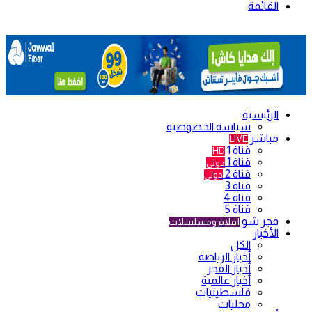
القائمة
الرئيسية
سياسة الخصوصية
مباشر
LIVE
قناة 1
HD
قناة 1
دولي
قناة 2
دولي
قناة 3
قناة 4
قناة 5
فجر شو
أفلام ومسلسلات
الأخبار
الكل
أخبار الرياضة
أخبار الفجر
أخبار عالمية
فلسطينيات
محليات