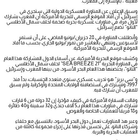
معينة”، بالإشارة إلى المغرب.
وسبق الإعلان عن المناورة العسكرية الدولية التي ستجري في
إسرائيل، أن أفاد الموقع الرسمي للبحرية الأميركية أن المغرب يشارك
لأول مرة، في مناورات عسكرية بحرية ضخمة لحلف شمال الأطلسي
“الناتو” تضم إسرائيل.
وأنطلقت المناورة في 28 حزيران/يونيو الماضي، على أن تستمر
لأسبوعين وتنتهي بالعاشر من تموز/يوليو الجاري، بحسب ما أفاد
الموقع الرسمي للبحرية الأميركية.
وكشف موقع البحرية الأميركية، عن أسماء الدول المشاركة هذا العام
في المناورة البحرية “SEA BREEZE 21” لحلف شمال الأطلسي
“الناتو”، يحتضنها هذا العام البحر الأسود، من بينها المغرب وإسرائيل.
و”سي بريز” هو تدريب عسكري سنوي متعدد الجنسيات، بدأ منذ
1997، وتشترك في استضافته الولايات المتحدة وأوكرانيا، ولم يسبق
للمغرب أن شارك فيه.
وقالت السفارة الأميركية في كييف، مؤخرا، إن 32 دولة من 6 قارات
تشارك في مناورات هذا العام بـ5 آلاف جندي و32 سفينة و40 طائرة
و18 فريقا للعمليات الخاصة والغوص.
وعبر هذ المناورات تعمل دول البحر الأسود، بالتنسيق مع حلفاء
وشركاء الناتو، على تحسين قدرتها على إجراء مجموعة كاملة من
العمليات البحرية والبرية.