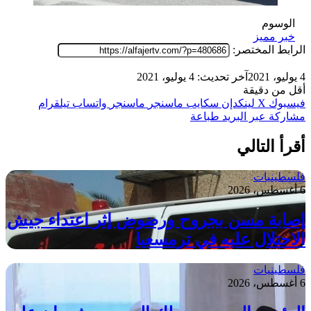
الوسوم
خبر مميز
الرابط المختصر:
4 يوليو، 2021
آخر تحديث: 4 يوليو، 2021
أقل من دقيقة
فيسبوك
‫X
لينكدإن
سكايب
ماسنجر
ماسنجر
واتساب
تيلقرام
مشاركة عبر البريد
طباعة
أقرأ التالي
فلسطينيات
6 أغسطس، 2026
إصابة مسن بجروح ورضوض إثر اعتداء جيش
الاحتلال عليه في ترمسعيا
فلسطينيات
6 أغسطس، 2026