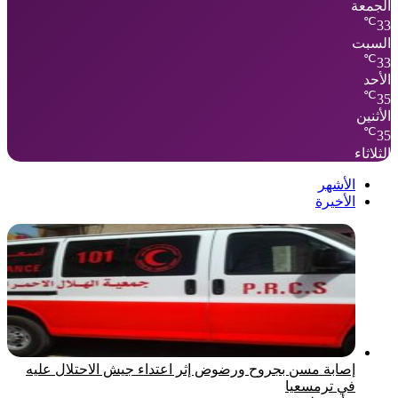
الجمعة
℃
33
السبت
℃
33
الأحد
℃
35
الأثنين
℃
35
الثلاثاء
الأشهر
الأخيرة
إصابة مسن بجروح ورضوض إثر اعتداء جيش الاحتلال عليه
في ترمسعيا