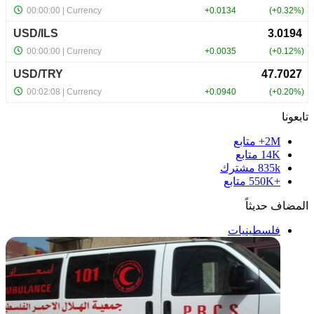
تابعونا
2M+
متابع
14K
متابع
835k
مشترك
+550K
متابع
المضاف حديثاً
فلسطينيات