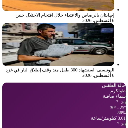
إصابتان بالرصاص والاعتداء خلال اقتحام الاحتلال جنين
6 أغسطس، 2026
اليونيسف: استشهاد 300 طفل منذ وقف إطلاق النار في غزة
6 أغسطس، 2026
حالة الطقس
طولكرم
سماء صافية
℃
26
30º - 25º
86%
3.01 كيلومتر/ساعة
℃
30