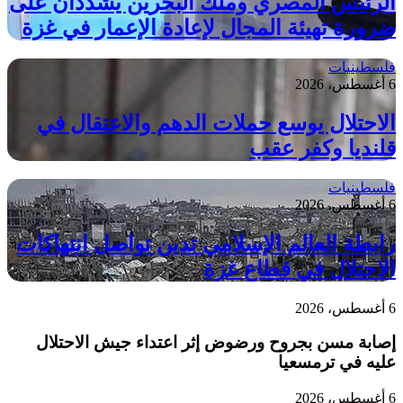
الرئيس المصري وملك البحرين يشددان على
ضرورة تهيئة المجال لإعادة الإعمار في غزة
فلسطينيات
6 أغسطس، 2026
الاحتلال يوسع حملات الدهم والاعتقال في
قلنديا وكفر عقب
فلسطينيات
6 أغسطس، 2026
رابطة العالم الإسلامي تدين تواصل انتهاكات
الاحتلال في قطاع غزة
6 أغسطس، 2026
إصابة مسن بجروح ورضوض إثر اعتداء جيش الاحتلال
عليه في ترمسعيا
6 أغسطس، 2026