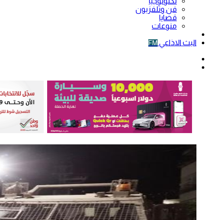
تكنولوجيا
فن وتلفزيون
قضايا
منوعات
فيديو
البث الاذاعي
FM
الوضع
المظلم