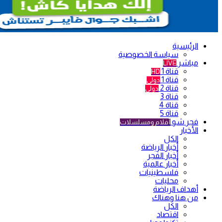
الرئيسية
سياسة الخصوصية
مباشر
LIVE
قناة 1
HD
قناة 1
دولي
قناة 2
دولي
قناة 3
قناة 4
قناة 5
فجر شو
أفلام ومسلسلات
الأخبار
الكل
أخبار الرياضة
أخبار الفجر
أخبار عالمية
فلسطينيات
محليات
أهداف الرياضة
من هنا وهناك
الكل
اقتصاد