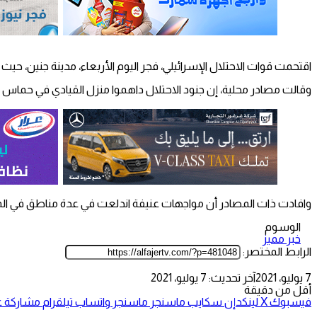
اقتحمت قوات الاحتلال الإسرائيلي، فجر اليوم الأربعاء، مدينة جنين، 
وقالت مصادر محلية، إن جنود الاحتلال داهموا منزل القيادي في حماس ال
وافادت ذات المصادر أن مواجهات عنيفة اندلعت في عدة مناطق في الم
الوسوم
خبر مميز
الرابط المختصر:
7 يوليو، 2021
آخر تحديث: 7 يوليو، 2021
أقل من دقيقة
فيسبوك
‫X
لينكدإن
سكايب
ماسنجر
ماسنجر
واتساب
تيلقرام
مشاركة عب