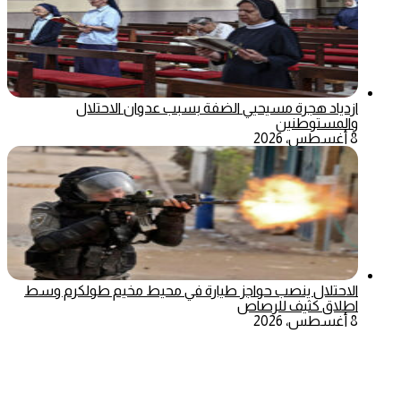
ازدياد هجرة مسيحيي الضفة بسبب عدوان الاحتلال
والمستوطنين
8 أغسطس، 2026
الاحتلال ينصب حواجز طيارة في محيط مخيم طولكرم وسط
اطلاق كثيف للرصاص
8 أغسطس، 2026
‫X
تيلقرام
ماسنجر
ماسنجر
واتساب
فيسبوك