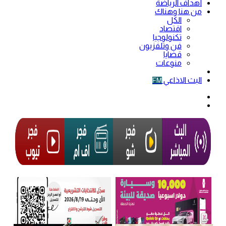
أهداف الرياضة
من هنا وهناك
الكل
اقتصاد
تكنولوجيا
فن وتلفزيون
قضايا
منوعات
فيديو
البث الاذاعي
FM
الوضع
المظلم