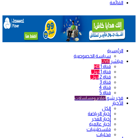
القائمة
الرئيسية
سياسة الخصوصية
مباشر
LIVE
قناة 1
HD
قناة 1
دولي
قناة 2
دولي
قناة 3
قناة 4
قناة 5
فجر شو
أفلام ومسلسلات
الأخبار
الكل
أخبار الرياضة
أخبار الفجر
أخبار عالمية
فلسطينيات
محليات