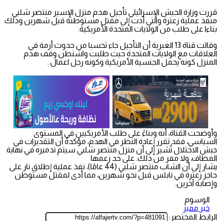
قررت وزارة الجيش الإسرائيلي تأجيل هدم منزل الإسير منتصر شلبي
منفذ عملية زعترة والتي أدت إلى مقتل مستوطنة قبل شهرين وذلك
بناءا على طلب من الولايات المتحدة الأمريكية.
وقالت قناة 13 العبرية أن التأجيل جاء تحسبا من حدوث أزمة في
العلاقات مع الولايات المتحدة حيث طلبت واشنطن وقف هدم
المنزل كونه يحمل الجنسية الأمريكية وكونه رجل اعمال .
وأوضحت القناة، أنه وبناءً على طلب الأمريكيين في المستوى
السياسي، فقد تقرر إعادة النظر في الهدم، مؤكدةً أن التقديرات في
جيش الاحتلال تُشير إلى أن منزل منتصر شلبي سيتم تدميره في نهاية
المطاف، ولا مفر من ذلك. على حد زعمها
يشار إلى أن الشاب منتصر شلبي (44 عامًا)، نفذ عملية إطلاق نار على
حاجز زعترة في نابلس قبل نحو شهرين، مما أدى لمقتل مستوطن
وإصابة آخرين.
الوسوم
خبر مميز
الرابط المختصر: