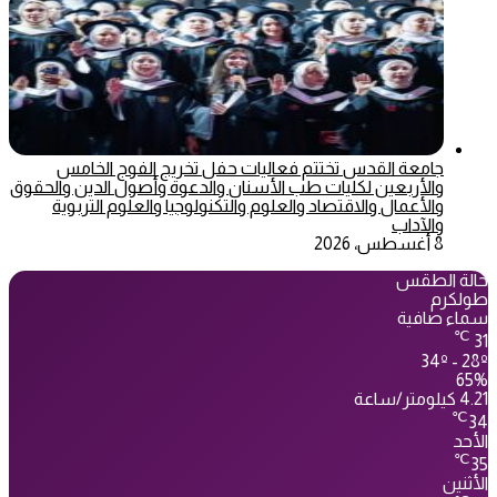
جامعة القدس تختتم فعاليات حفل تخريج الفوج الخامس
والأربعين لكليات طب الأسنان والدعوة وأصول الدين والحقوق
والأعمال والاقتصاد والعلوم والتكنولوجيا والعلوم التربوية
والآداب
8 أغسطس، 2026
حالة الطقس
طولكرم
سماء صافية
℃
31
34º - 28º
65%
4.21 كيلومتر/ساعة
℃
34
الأحد
℃
35
الأثنين