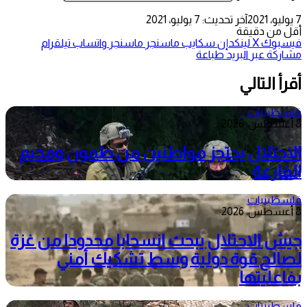
7 يوليو، 2021
آخر تحديث: 7 يوليو، 2021
أقل من دقيقة
فيسبوك
‫X
لينكدإن
سكايب
ماسنجر
ماسنجر
واتساب
تيلقرام
مشاركة عبر البريد
طباعة
أقرأ التالي
فلسطينيات
8 أغسطس، 2026
الاحتلال يحتجز مواطنين من طمون ومخيم
الفارعة
فلسطينيات
8 أغسطس، 2026
جيش الاحتلال يبحث انسحابا محدودا من غزة
لصالح قوة دولية وسط تشكيك أمني
بفاعليتها
فلسطينيات