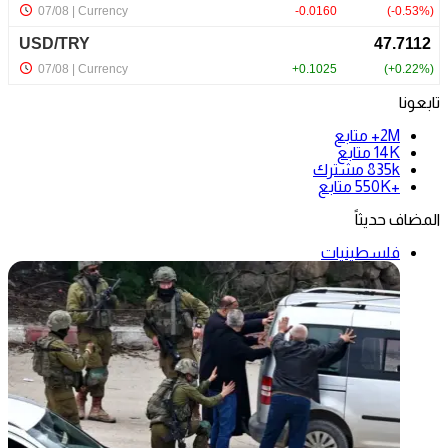
تابعونا
2M+
متابع
14K
متابع
835k
مشترك
+550K
متابع
المضاف حديثاً
فلسطينيات