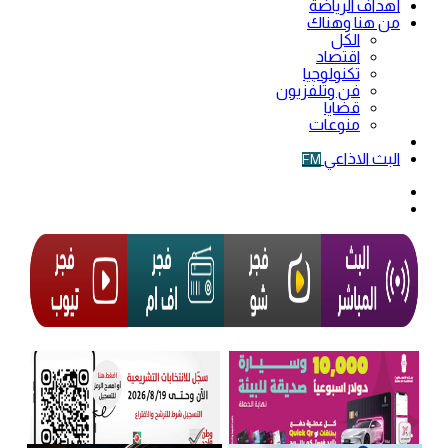
أهداف الرياضة
من هنا وهناك
الكل
اقتصاد
تكنولوجيا
فن وتلفزيون
قضايا
منوعات
فيديو
البث الاذاعي
FM
الوضع
المظلم