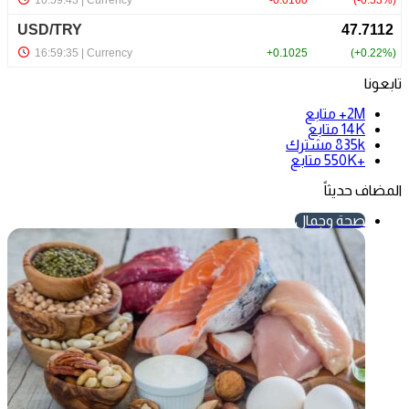
تابعونا
2M+
متابع
14K
متابع
835k
مشترك
+550K
متابع
المضاف حديثاً
صحة وجمال