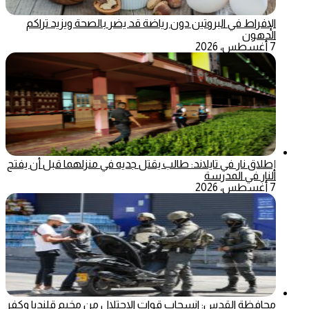
الإفراط في البروتين دون رياضة قد يضر بالصحة ويزيد تراكم
الدهون
7 أغسطس، 2026
إطلاق نار في تايلاند: طالب يقتل جديه في منزلهما قبل أن يفتح
النار في المدرسة
7 أغسطس، 2026
محافظة القدس: انسحاب قوات الاحتلال من مخيم قلنديا وكفر