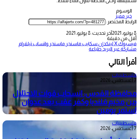
لشقيقها، وحتى اللحظة تناول الماء فقط.
الوسوم
خبر مميز
الرابط المختصر:
8 يوليو، 2021
آخر تحديث: 8 يوليو، 2021
أقل من دقيقة
فيسبوك
‫X
لينكدإن
سكايب
ماسنجر
ماسنجر
واتساب
تيلقرام
مشاركة عبر البريد
طباعة
أقرأ التالي
فلسطينيات
7 أغسطس، 2026
محافظة القدس: انسحاب قوات الاحتلال
من مخيم قلنديا وكفر عقب بعد عدوان
استمر يومين
فلسطينيات
7 أغسطس، 2026