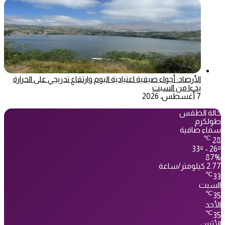
الأرصاد: أجواء صيفية اعتيادية اليوم وارتفاع تدريجي على الحرارة
بدءا من السبت
7 أغسطس، 2026
حالة الطقس
طولكرم
سماء صافية
℃
28
33º - 26º
87%
2.77 كيلومتر/ساعة
℃
33
السبت
℃
35
الأحد
℃
35
الأثنين