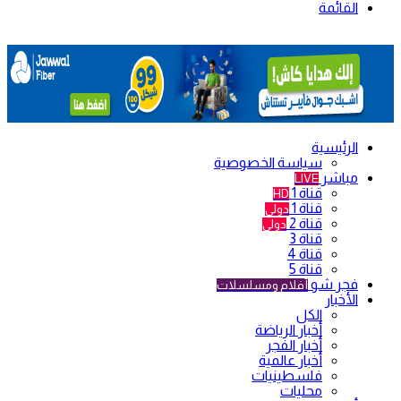
القائمة
الرئيسية
سياسة الخصوصية
مباشر
LIVE
قناة 1
HD
قناة 1
دولي
قناة 2
دولي
قناة 3
قناة 4
قناة 5
فجر شو
أفلام ومسلسلات
الأخبار
الكل
أخبار الرياضة
أخبار الفجر
أخبار عالمية
فلسطينيات
محليات