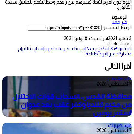
اليوم دون افراج نتيجة تعبيرهم عن رأيهم ومطالبتهم بتطبيق سيادة
القانون.
الوسوم
خبر مميز
الرابط المختصر:
8 يوليو، 2021
آخر تحديث: 8 يوليو، 2021
دقيقة واحدة
فيسبوك
‫X
لينكدإن
سكايب
ماسنجر
ماسنجر
واتساب
تيلقرام
مشاركة عبر البريد
طباعة
أقرأ التالي
فلسطينيات
7 أغسطس، 2026
محافظة القدس: انسحاب قوات الاحتلال
من مخيم قلنديا وكفر عقب بعد عدوان
استمر يومين
فلسطينيات
7 أغسطس، 2026