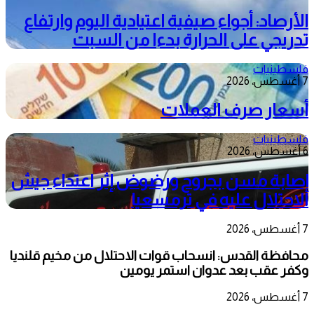
الأرصاد: أجواء صيفية اعتيادية اليوم وارتفاع
تدريجي على الحرارة بدءا من السبت
فلسطينيات
7 أغسطس، 2026
أسعار صرف العملات
فلسطينيات
6 أغسطس، 2026
إصابة مسن بجروح ورضوض إثر اعتداء جيش
الاحتلال عليه في ترمسعيا
7 أغسطس، 2026
محافظة القدس: انسحاب قوات الاحتلال من مخيم قلنديا
وكفر عقب بعد عدوان استمر يومين
7 أغسطس، 2026