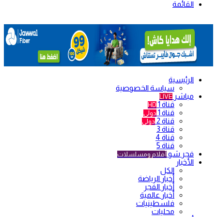
القائمة
الرئيسية
سياسة الخصوصية
مباشر
LIVE
قناة 1
HD
قناة 1
دولي
قناة 2
دولي
قناة 3
قناة 4
قناة 5
فجر شو
أفلام ومسلسلات
الأخبار
الكل
أخبار الرياضة
أخبار الفجر
أخبار عالمية
فلسطينيات
محليات