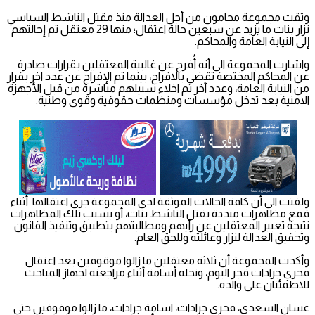
وثقت مجموعة محامون من أجل العدالة منذ مقتل الناشط السياسي
نزار بنات ما يزيد عن سبعين حالة اعتقال؛ منها 29 معتقل تم إحالتهم
إلى النيابة العامة والمحاكم.
واشارت المجموعة الى أنه أُفرج عن غالبية المعتقلين بقرارات صادرة
عن المحاكم المختصة تقضي بالافراج، بينما تم الإفراج عن عدد اخر بقرار
من النيابة العامة، وعدد آخر تم اخلاء سبيلهم مباشرة من قبل الأجهزة
الامنية بعد تدخل مؤسسات ومنظمات حقوقية وقوى وطنية.
ولفتت الى أن كافة الحالات الموثقة لدى المجموعة جرى اعتقالها أثناء
قمع مظاهرات منددة بقتل الناشط بنات، أو بسبب تلك المظاهرات
نتيجة تعبير المعتقلين عن رأيهم ومطالبتهم بتطبيق وتنفيذ القانون
وتحقيق العدالة لنزار وعائلته وللحق العام.
وأكدت المجموعة أن ثلاثة معتقلين ما زالوا موقوفين بعد اعتقال
فخري جرادات فجر اليوم، ونجله أسامة أثناء مراجعته لجهاز المباحث
للاطمئنان على والده.
غسان السعدي، فخري جرادات، اسامة جرادات، ما زالوا موقوفين حتى