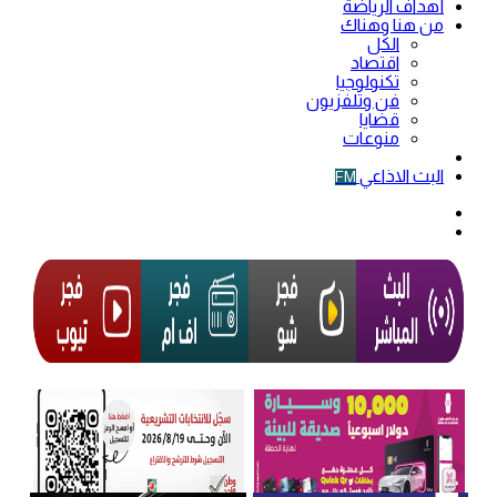
أهداف الرياضة
من هنا وهناك
الكل
اقتصاد
تكنولوجيا
فن وتلفزيون
قضايا
منوعات
فيديو
البث الاذاعي
FM
الوضع
المظلم