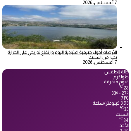
7 أغسطس، 2026
الأرصاد: أجواء صيفية اعتيادية اليوم وارتفاع تدريجي على الحرارة
بدءا من السبت
7 أغسطس، 2026
حالة الطقس
طولكرم
غيوم متفرقة
℃
28
33º - 27º
71%
3.93 كيلومتر/ساعة
℃
33
السبت
℃
34
الأحد
℃