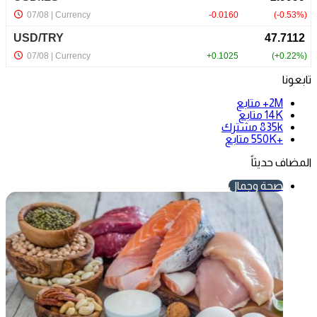
تابعونا
2M+
متابع
14K
متابع
835k
مشترك
+550K
متابع
المضاف حديثاً
صحة وجمال