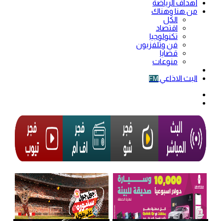
أهداف الرياضة
من هنا وهناك
الكل
اقتصاد
تكنولوجيا
فن وتلفزيون
قضايا
منوعات
فيديو
البث الاذاعي
FM
الوضع
المظلم