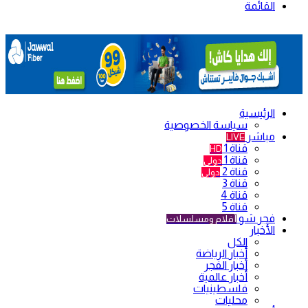
القائمة
الرئيسية
سياسة الخصوصية
مباشر
LIVE
قناة 1
HD
قناة 1
دولي
قناة 2
دولي
قناة 3
قناة 4
قناة 5
فجر شو
أفلام ومسلسلات
الأخبار
الكل
أخبار الرياضة
أخبار الفجر
أخبار عالمية
فلسطينيات
محليات