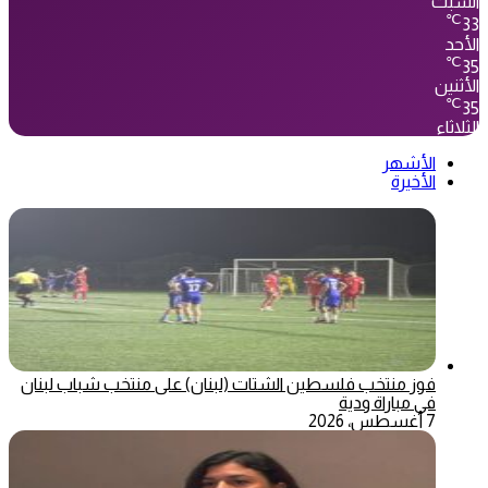
السبت
℃
33
الأحد
℃
35
الأثنين
℃
35
الثلاثاء
الأشهر
الأخيرة
فوز منتخب فلسطين الشتات (لبنان) على منتخب شباب لبنان
في مباراة ودية
7 أغسطس، 2026