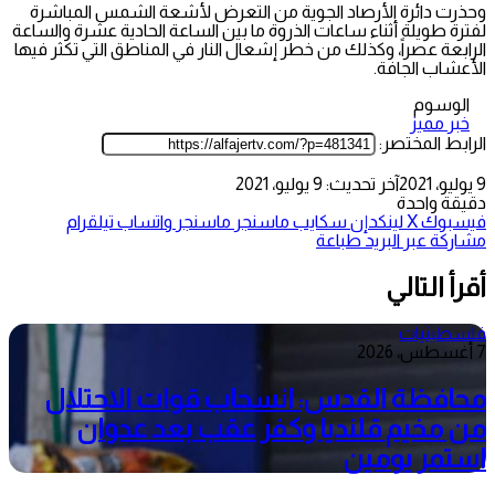
وحذرت دائرة الأرصاد الجوية من التعرض لأشعة الشمس المباشرة
لفترة طويلة أثناء ساعات الذروة ما بين الساعة الحادية عشرة والساعة
الرابعة عصراً، وكذلك من خطر إشعال النار في المناطق التي تكثر فيها
الأعشاب الجافة.
الوسوم
خبر مميز
الرابط المختصر:
9 يوليو، 2021
آخر تحديث: 9 يوليو، 2021
دقيقة واحدة
فيسبوك
‫X
لينكدإن
سكايب
ماسنجر
ماسنجر
واتساب
تيلقرام
مشاركة عبر البريد
طباعة
أقرأ التالي
فلسطينيات
7 أغسطس، 2026
محافظة القدس: انسحاب قوات الاحتلال
من مخيم قلنديا وكفر عقب بعد عدوان
استمر يومين