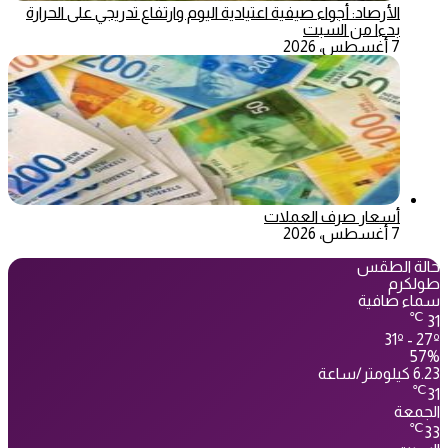
الأرصاد: أجواء صيفية اعتيادية اليوم وارتفاع تدريجي على الحرارة
بدءا من السبت
7 أغسطس، 2026
أسعار صرف العملات
7 أغسطس، 2026
حالة الطقس
طولكرم
سماء صافية
℃
31
31º - 27º
57%
6.23 كيلومتر/ساعة
℃
31
الجمعة
℃
33