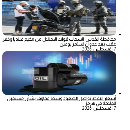
محافظة القدس: انسحاب قوات الاحتلال من مخيم قلنديا وكفر
عقب بعد عدوان استمر يومين
7 أغسطس، 2026
أسعار النفط تواصل الصعود وسط مخاوف بشأن مستقبل
الملاحة في هرمز
7 أغسطس، 2026
‫X
تيلقرام
ماسنجر
ماسنجر
واتساب
فيسبوك