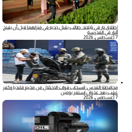
إطلاق نار في تايلاند: طالب يقتل جديه في منزلهما قبل أن يفتح
النار في المدرسة
7 أغسطس، 2026
محافظة القدس: انسحاب قوات الاحتلال من مخيم قلنديا وكفر
عقب بعد عدوان استمر يومين
7 أغسطس، 2026