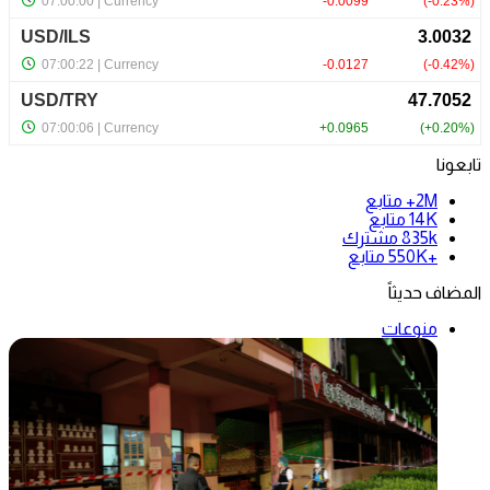
تابعونا
2M+
متابع
14K
متابع
835k
مشترك
+550K
متابع
المضاف حديثاً
منوعات