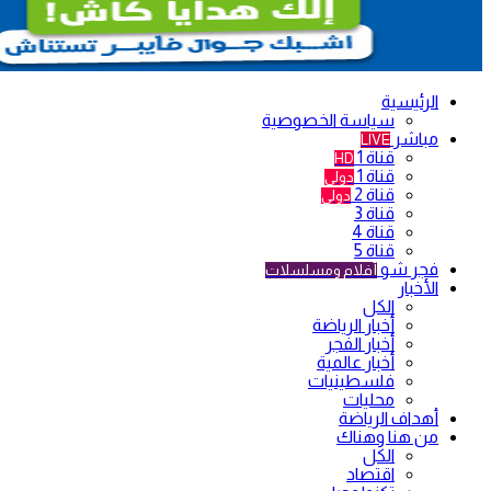
الرئيسية
سياسة الخصوصية
مباشر
LIVE
قناة 1
HD
قناة 1
دولي
قناة 2
دولي
قناة 3
قناة 4
قناة 5
فجر شو
أفلام ومسلسلات
الأخبار
الكل
أخبار الرياضة
أخبار الفجر
أخبار عالمية
فلسطينيات
محليات
أهداف الرياضة
من هنا وهناك
الكل
اقتصاد