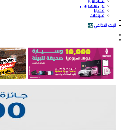
تكنولوجيا
فن وتلفزيون
قضايا
منوعات
فيديو
البث الاذاعي
FM
الوضع
المظلم