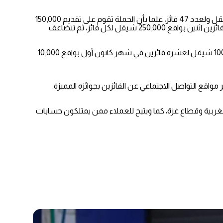
ويذكر بهذه المناسبة بـأن مجموع الجـوائز النقـدية التي يقدمها بنك الاسـكـان في فلسطين لحسابات التوفير للعام 2021 تصل الى 2,900,000 شيقل ولعدد 47 فائز، علما بأن الحملة تقوم على تقديم 150,000
شيقل شهريا موزعة على 3 فائزين بواقع 50,000 ألف شيقل لكل فائز، وتزيد قيمة الجائزة في شهر حزيران لتصل الى 500,000 شيقل توزع على فائزين اثنين بواقع 250,000 شيقل لكل فائز، ثم تتضاعف
كما سيقدم البنك خلال الحملة جوائز إضافية بقيمة 100,000 شيقل لعشرة فائزين في شهر حزيران بواقع 10,000 شيقل لكل فائز وكذلك 100,000 شيقل لعشرة فائزين في شهر كانون أول بواقع 10,000
واقع التواصل الاجتماعي عن الفائزين بجوائزه المميزة.
الغربية وقطاع غزة، كما ويتيح للعملاء ممن يمتلكون حسابات