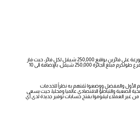
أعلن بنك الإسكان في فلسطين عن نتائج السحب على الجائزة الكبرى النصف سنوية لجوائز حسابات التوفير، والتي تبلغ قيمتها 500,000 شيكل موزعة على فائزين بواقع 250,000 شيقل لكل فائز، حيث فاز
بالجوائز كل من يونس حماد إبراهيم حوشيه فرع يطا مبلغ الجائزة 250,000 شيقل، وهبه عصام شريف قبج لمنفعة حسام سعيد حسام سعيد فرع طولكرم مبلغ الجائزة 250,000 شيقل، بالإضافة الى 10
كهم الأول والمفضل ووضعوا ثقتهم به نظراً للخدمات
صحية الصعبة والتباطؤ الاقتصادي عالميا ومحليا، حيث يسعى
ن من غير العملاء ليقوموا بفتح حسابات توفير جديدة لدى أي