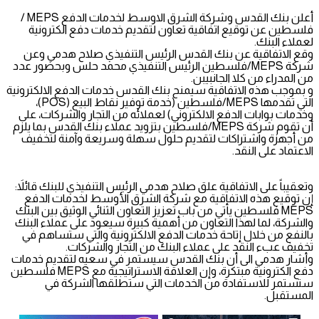
أعلن بنك القدس وشركة الشرق الاوسط لخدمات الدفع MEPS /
فلسطين عن توقيع اتفاقية تعاون لتقديم خدمات دفع الكترونية
لعملاء البنك.
وقع الاتفاقية عن بنك القدس الرئيس التنفيذي صلاح هدمي وعن
شركة MEPS/فلسطين الرئيس التنفيذي محمد حلس وبحضور عدد
من المدراء من كلا الجانبيبن.
و بموجب هذه الاتفاقية سيمنح بنك القدس خدمات الدفع الالكترونية
التي تقدمها MEPS/فلسطين (خدمة توفير نقاط البيع (POS)،
وخدمات بوابات الدفع الالكتروني) لعملائه من التجار والشركات، على
أن تقوم شركة MEPS/فلسطين بتزويد عملاء بنك القدس بما يلزم
من أجهزة واشتراكات لتقديم حلول سهلة وسريعة وآمنة لتخفيف
الاعتماد على النقد.
وتعقيباً على الاتفاقية علق صلاح هدمي الرئيس التنفيذي للبنك قائلاَ:
إن توقيع هذه الاتفاقية مع شركة الشرق الأوسط لخدمات الدفع
MEPS فلسطين يأتي من باب تعزيز التعاون الثنائي الوثيق بين البنك
والشركة، لما لهذا التعاون من أهمية كبيرة سيعود على عملاء البنك
بالنفع من خلال إتاحة خدمات الدفع الالكترونية والتي ستساهم في
تخفيف عبء النقد على عملاء البنك من التجار والشركات.
وأشار هدمي الى أن بنك القدس سيستمر في سعيه لتقديم خدمات
دفع الكترونية مبتكرة، وإن العلاقة الاستراتيجية مع MEPS فلسطين
ستستمر للاستفادة من الخدمات التي ستطلقها الشركة في
المستقبل.