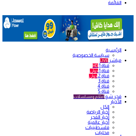
القائمة
الرئيسية
سياسة الخصوصية
مباشر
LIVE
قناة 1
HD
قناة 1
دولي
قناة 2
دولي
قناة 3
قناة 4
قناة 5
فجر شو
أفلام ومسلسلات
الأخبار
الكل
أخبار الرياضة
أخبار الفجر
أخبار عالمية
فلسطينيات
محليات