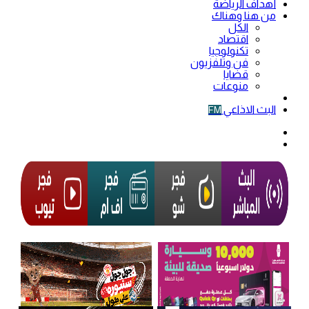
أهداف الرياضة
من هنا وهناك
الكل
اقتصاد
تكنولوجيا
فن وتلفزيون
قضايا
منوعات
فيديو
البث الاذاعي
FM
الوضع
المظلم