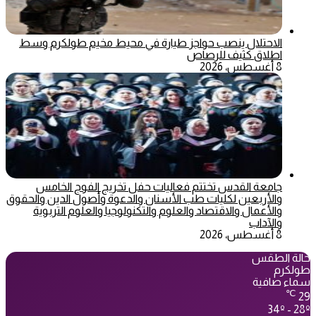
الاحتلال ينصب حواجز طيارة في محيط مخيم طولكرم وسط
اطلاق كثيف للرصاص
8 أغسطس، 2026
جامعة القدس تختتم فعاليات حفل تخريج الفوج الخامس
والأربعين لكليات طب الأسنان والدعوة وأصول الدين والحقوق
والأعمال والاقتصاد والعلوم والتكنولوجيا والعلوم التربوية
والآداب
8 أغسطس، 2026
حالة الطقس
طولكرم
سماء صافية
℃
29
34º - 28º