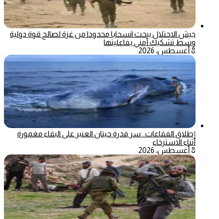
جيش الاحتلال يبحث انسحابا محدودا من غزة لصالح قوة دولية
وسط تشكيك أمني بفاعليتها
8 أغسطس، 2026
إطلاق الفقاعات.. سر قدرة حيتان العنبر على البقاء مغمورة
أثناء الاسترخاء
8 أغسطس، 2026