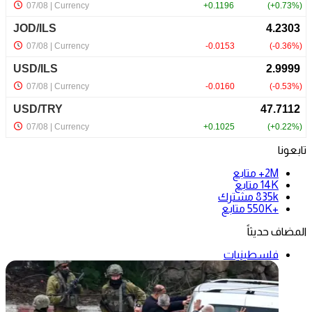
تابعونا
2M+
متابع
14K
متابع
835k
مشترك
+550K
متابع
المضاف حديثاً
فلسطينيات