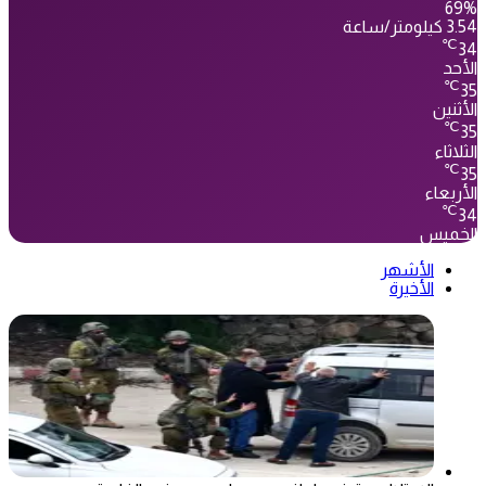
69%
3.54 كيلومتر/ساعة
℃
34
الأحد
℃
35
الأثنين
℃
35
الثلاثاء
℃
35
الأربعاء
℃
34
الخميس
الأشهر
الأخيرة