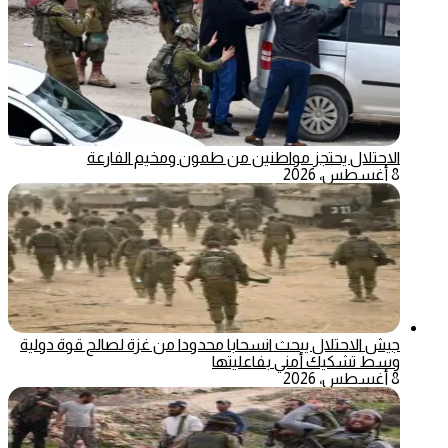
الاحتلال يحتجز مواطنين من طمون ومخيم الفارعة
8 أغسطس، 2026
جيش الاحتلال يبحث انسحابا محدودا من غزة لصالح قوة دولية
وسط تشكيك أمني بفاعليتها
8 أغسطس، 2026