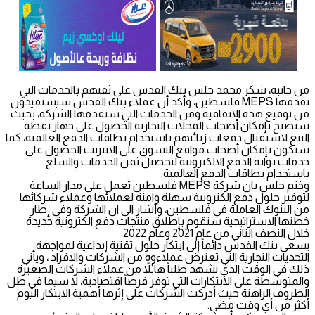
من جانبه، شكر محمد حلس بنك القدس على ثقتهم بالخدمات التي
تقدمها MEPS فلسطين، وأكد أن عملاء بنك القدس سيستفيدون
من توقيع هذه الاتفاقية ومن الخدمات التي ستقدمها الشركة، بحيث
سيصبح بإمكان أصحاب المحلات التجارية الحصول على جهاز نقطة
البيع لاستقبال دفعات زبائنهم باستخدام بطاقات الدفع العالمية، كما
سيكون بإمكان أصحاب مواقع التسوق على الانترنت الحصول على
خدمات بوابة الدفع الالكترونية لتحصيل ثمن الخدمات والسلع
باستخدام بطاقات الدفع العالمية.
وختم حلس بان شركة MEPS فلسطين تعمل على مدار الساعة
لتوفير حلول دفع الكترونية سهلة وامنة لعملائها وعملاء شركائها
من البنوك العاملة في فلسطين، وأشار الى ان الشركة وفي إطار
خطتها الاستراتيجية ستقوم بإطلاق منتجات دفع الكترونية جديدة
خلال النصف الثاني من عام 2021 وعام 2022.
يسعى بنك القدس دائماً إلى ابتكار حلول تقنية إبداعية لمواجهة
التحديات التجارية التي تعترض عملاءوه من الشركات والافراد ، ويأتي
ذلك في الوقت الذي نشهد طلباً هائلاً من عملاء الشركات الصغيرة
والمتوسطة على الابتكارات التي توفر فرصاً اقتصادية، لا سيما في ظل
الظروف الراهنة حيث أدركت الشركات على إثرها أهمية الابتكار اليوم
أكثر من أي وقت مضى.