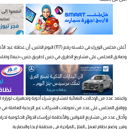
أعلن مجلس الوزراء في جلسته رقم (117) اليوم الاثنين، أن عطلة عيد الأضحى المبارك تبدأ من صباح يوم الاثنين الموافق 19/07/2021م وتنتهي مساء يوم الجمعة الموافق 23/07/2021م.
وصادق المجلس على مشاريع الطرق في جنين (طريق جنين–حيفا) ونابل
واعتمد عدد من الإحالات النهائية لمشاريع شراء أدوية وتجهيزات لوزارة ا
ووافق المجلس على عدد من تمويلات الشركات غير الربحية العاملة في م
وأحال عدد من مشاريع القوانين والأنظمة لرؤساء الدوائر الحكومية لدرا
وقرر وضع نظام لعمل الفلل المؤجرة في منطقة اريحا والنصارية.