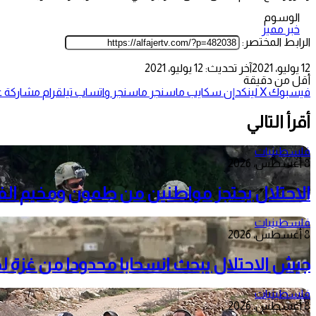
الوسوم
خبر مميز
الرابط المختصر:
12 يوليو، 2021
آخر تحديث: 12 يوليو، 2021
أقل من دقيقة
فيسبوك
‫X
لينكدإن
سكايب
ماسنجر
ماسنجر
واتساب
تيلقرام
مشاركة عب
أقرأ التالي
فلسطينيات
8 أغسطس، 2026
الاحتلال يحتجز مواطنين من طمون ومخيم الف
فلسطينيات
8 أغسطس، 2026
جيش الاحتلال يبحث انسحابا محدودا من غزة 
فلسطينيات
8 أغسطس، 2026