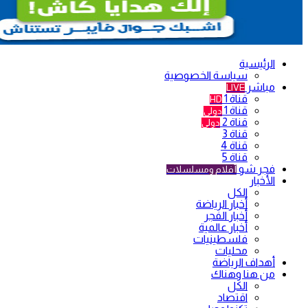
الرئيسية
سياسة الخصوصية
مباشر
LIVE
قناة 1
HD
قناة 1
دولي
قناة 2
دولي
قناة 3
قناة 4
قناة 5
فجر شو
أفلام ومسلسلات
الأخبار
الكل
أخبار الرياضة
أخبار الفجر
أخبار عالمية
فلسطينيات
محليات
أهداف الرياضة
من هنا وهناك
الكل
اقتصاد