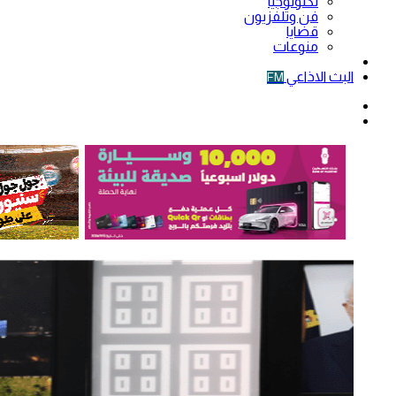
تكنولوجيا
فن وتلفزيون
قضايا
منوعات
فيديو
البث الاذاعي
FM
الوضع
المظلم