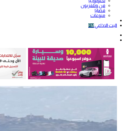
تكنولوجيا
فن وتلفزيون
قضايا
منوعات
فيديو
البث الاذاعي
FM
الوضع
المظلم