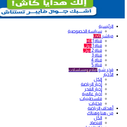
الرئيسية
سياسة الخصوصية
مباشر
LIVE
قناة 1
HD
قناة 1
دولي
قناة 2
دولي
قناة 3
قناة 4
قناة 5
فجر شو
أفلام ومسلسلات
الأخبار
الكل
أخبار الرياضة
أخبار الفجر
أخبار عالمية
فلسطينيات
محليات
أهداف الرياضة
من هنا وهناك
الكل
اقتصاد