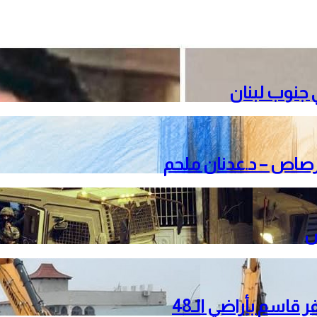
جنوب لبنان
لرصاص – د.عدنان ملحم
قاسم بأراضي الـ48