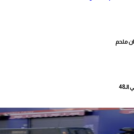
ان ملحم
ـ48