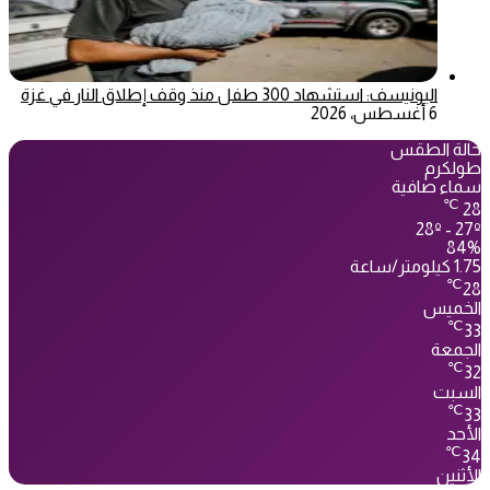
اليونيسف: استشهاد 300 طفل منذ وقف إطلاق النار في غزة
6 أغسطس، 2026
حالة الطقس
طولكرم
سماء صافية
℃
28
28º - 27º
84%
1.75 كيلومتر/ساعة
℃
28
الخميس
℃
33
الجمعة
℃
32
السبت
℃
33
الأحد
℃
34
الأثنين