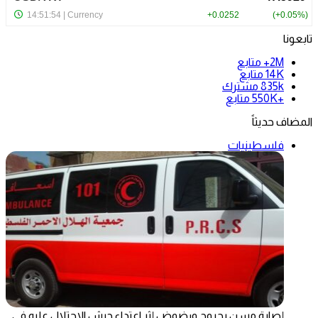
تابعونا
2M+
متابع
14K
متابع
835k
مشترك
+550K
متابع
المضاف حديثاً
فلسطينيات
إصابة مسن بجروح ورضوض إثر اعتداء جيش الاحتلال عليه في