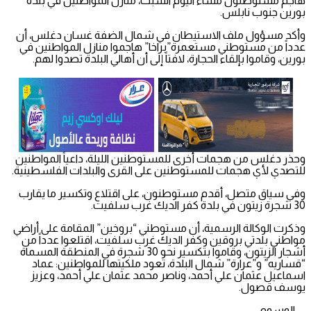
هاجم مستوطنون مساء اليوم السبت، منازل المواطنين في بلدة
بورين جنوب نابلس.
وأكد مسؤول ملف الاستيطان في شمال الضفة غسان دغلس، أن
عدداً من مستوطني مستعمرة”براخا” هاجموا منازل المواطنين في
بورين، وقاموا بإلقاء الحجارة، لافتاً إلى أن أهالي البلدة تصدوا لهم.
وحذر دغلس من هجمات أخرى للمستوطنين الليلة، داعياً المواطنين
للتصدي لأي هجمات للمستوطنين على القرى والبلدات الفلسطينية.
وفي سياق متصل، أقدم مستوطنون، على اقتلاع وتكسير ما يقارب
30 شجرة زيتون في بلدة كفر الديك غرب سلفيت.
وذكرت الوكالة الرسمية، أن مستوطني “بروخين” المقامة على أراضي
مواطني بلدتي بروقين وكفر الديك غرب سلفيت، اقتلعوا عدداً من
أشجار الزيتون، وقاموا بتكسير نحو 30 شجرة في المنطقة المسماة
“قساريه” و”عرارة” شمال البلدة، تعود ملكيتها للمواطنين: عماد
اسماعيل عثمان علي أحمد، وناصر محمد عثمان علي أحمد، وعزيز
يوسف قصول.
الوسوم