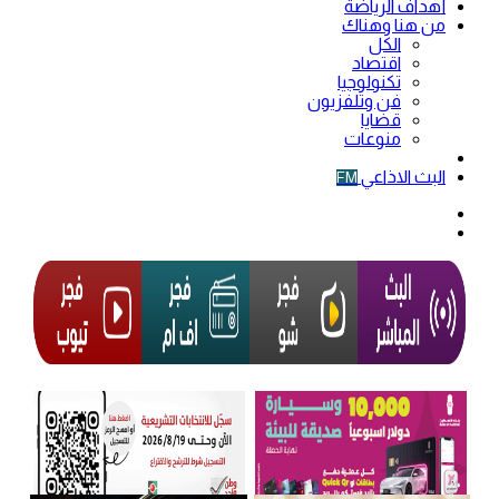
أهداف الرياضة
من هنا وهناك
الكل
اقتصاد
تكنولوجيا
فن وتلفزيون
قضايا
منوعات
فيديو
البث الاذاعي
FM
الوضع
المظلم