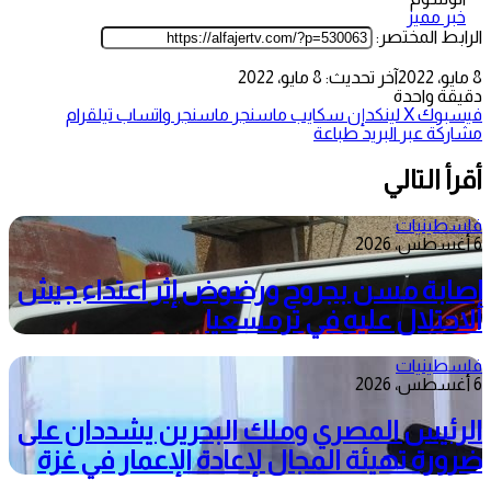
خبر مميز
الرابط المختصر:
8 مايو، 2022
آخر تحديث: 8 مايو، 2022
دقيقة واحدة
فيسبوك
‫X
لينكدإن
سكايب
ماسنجر
ماسنجر
واتساب
تيلقرام
مشاركة عبر البريد
طباعة
أقرأ التالي
فلسطينيات
6 أغسطس، 2026
إصابة مسن بجروح ورضوض إثر اعتداء جيش
الاحتلال عليه في ترمسعيا
فلسطينيات
6 أغسطس، 2026
الرئيس المصري وملك البحرين يشددان على
ضرورة تهيئة المجال لإعادة الإعمار في غزة