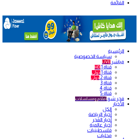
القائمة
الرئيسية
سياسة الخصوصية
مباشر
LIVE
قناة 1
HD
قناة 1
دولي
قناة 2
دولي
قناة 3
قناة 4
قناة 5
فجر شو
أفلام ومسلسلات
الأخبار
الكل
أخبار الرياضة
أخبار الفجر
أخبار عالمية
فلسطينيات
محليات