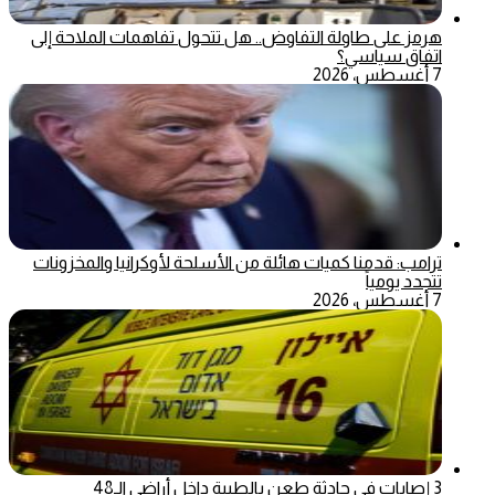
هرمز على طاولة التفاوض.. هل تتحول تفاهمات الملاحة إلى
اتفاق سياسي؟
7 أغسطس، 2026
ترامب: قدمنا كميات هائلة من الأسلحة لأوكرانيا والمخزونات
تتجدد يومياً
7 أغسطس، 2026
3 إصابات في حادثة طعن بالطيبة داخل أراضي الـ48