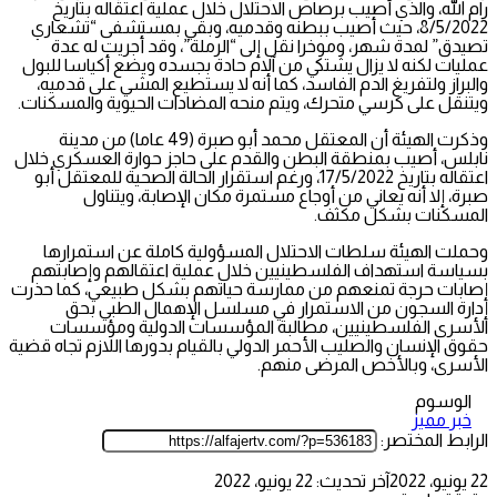
رام الله، والذي أصيب برصاص الاحتلال خلال عملية اعتقاله بتاريخ
8/5/2022، حيث أصيب ببطنه وقدميه، وبقي بمستشفى “تشعاري
تصيدق” لمدة شهر، وموخرا نقل إلى “الرملة”، وقد أجريت له عدة
عمليات لكنه لا يزال يشتكي من آلام حادة بجسده ويضع أكياسا للبول
والبراز ولتفريغ الدم الفاسد، كما أنه لا يستطيع المشي على قدميه،
ويتنقل على كرسي متحرك، ويتم منحه المضادات الحيوية والمسكنات.
وذكرت الهيئة أن المعتقل محمد أبو صبرة (49 عاما) من مدينة
نابلس، أصيب بمنطقة البطن والقدم على حاجز حوارة العسكري خلال
اعتقاله بتاريخ 17/5/2022، ورغم استقرار الحالة الصحية للمعتقل أبو
صبرة، إلا أنه يعاني من أوجاع مستمرة مكان الإصابة، ويتناول
المسكنات بشكل مكثف.
وحملت الهيئة سلطات الاحتلال المسؤولية كاملة عن استمرارها
بسياسة استهداف الفلسطينيين خلال عملية اعتقالهم وإصابتهم
إصابات حرجة تمنعهم من ممارسة حياتهم بشكل طبيعي، كما حذرت
إدارة السجون من الاستمرار في مسلسل الإهمال الطبي بحق
الأسرى الفلسطينيين، مطالبة المؤسسات الدولية ومؤسسات
حقوق الإنسان والصليب الأحمر الدولي بالقيام بدورها اللازم تجاه قضية
الأسرى، وبالأخص المرضى منهم.
الوسوم
خبر مميز
الرابط المختصر:
22 يونيو، 2022
آخر تحديث: 22 يونيو، 2022