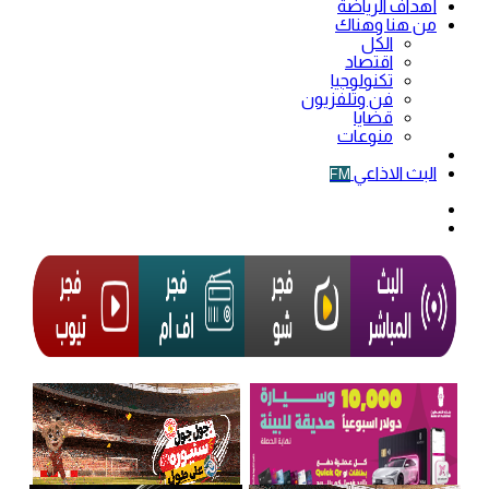
أهداف الرياضة
من هنا وهناك
الكل
اقتصاد
تكنولوجيا
فن وتلفزيون
قضايا
منوعات
فيديو
البث الاذاعي
FM
الوضع
المظلم