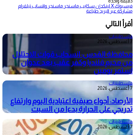
دقيقة واحدة
فيسبوك
‫X
لينكدإن
سكايب
ماسنجر
ماسنجر
واتساب
تيلقرام
مشاركة عبر البريد
طباعة
أقرأ التالي
فلسطينيات
7 أغسطس، 2026
محافظة القدس: انسحاب قوات الاحتلال
من مخيم قلنديا وكفر عقب بعد عدوان
استمر يومين
فلسطينيات
7 أغسطس، 2026
الأرصاد: أجواء صيفية اعتيادية اليوم وارتفاع
تدريجي على الحرارة بدءا من السبت
فلسطينيات
7 أغسطس، 2026