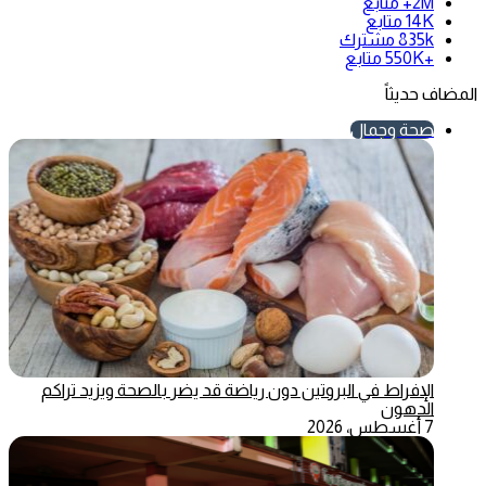
2M+
متابع
14K
متابع
835k
مشترك
+550K
متابع
المضاف حديثاً
صحة وجمال
الإفراط في البروتين دون رياضة قد يضر بالصحة ويزيد تراكم
الدهون
7 أغسطس، 2026