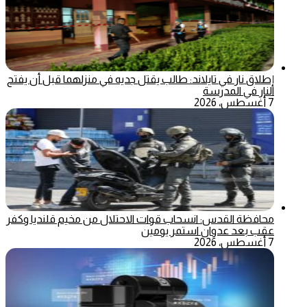
إطلاق نار في تايلاند: طالب يقتل جديه في منزلهما قبل أن يفتح
النار في المدرسة
7 أغسطس، 2026
محافظة القدس: انسحاب قوات الاحتلال من مخيم قلنديا وكفر
عقب بعد عدوان استمر يومين
7 أغسطس، 2026