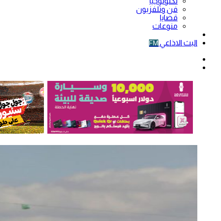
تكنولوجيا
فن وتلفزيون
قضايا
منوعات
فيديو
البث الاذاعي
FM
الوضع
المظلم