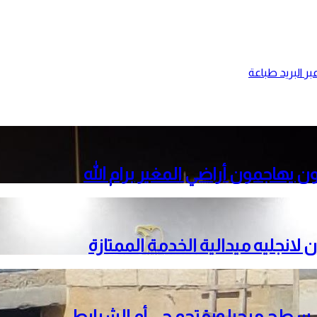
ر البريد
طباعة
 يهاجمون أراضي المغير برام الله
 لانجليه ميدالية الخدمة الممتازة
حي سطح مرحبا ويقتحم حي أم الشرايط