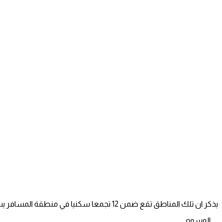
يذكر ان تلك المناطق تقع ضمن 12 تجمعا سكنيا في منطقة المسافر يسعى الاحتلال إلى هدمها وتهجير سكانها لصالح مشاريعه الاستيطانية.
الوسوم