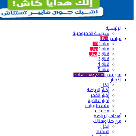
الرئيسية
سياسة الخصوصية
مباشر
LIVE
قناة 1
HD
قناة 1
دولي
قناة 2
دولي
قناة 3
قناة 4
قناة 5
فجر شو
أفلام ومسلسلات
الأخبار
الكل
أخبار الرياضة
أخبار الفجر
أخبار عالمية
فلسطينيات
محليات
أهداف الرياضة
من هنا وهناك
الكل
اقتصاد