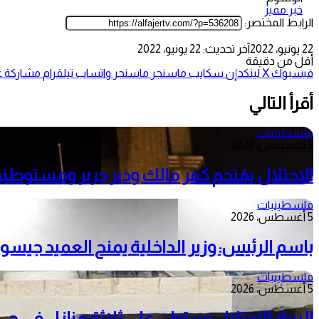
خبر مميز
الرابط المختصر:
22 يونيو، 2022
آخر تحديث: 22 يونيو، 2022
أقل من دقيقة
فيسبوك
‫X
لينكدإن
سكايب
ماسنجر
ماسنجر
واتساب
تيلقرام
مشاركة عب
أقرأ التالي
فلسطينيات
5 أغسطس، 2026
الاحتلال يقتحم كفر مالك ودير جرير ومستوطنون
فلسطينيات
5 أغسطس، 2026
باسم الرئيس: وزير الداخلية يمنح العميد جيسون
فلسطينيات
5 أغسطس، 2026
البيرة: الاحتلال يستولي على ثلاثة منازل في 