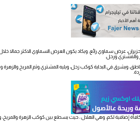
فزيون الفجر | تشهد سماء فلسطين والمنطقة فجر يوم الجمعة 24 حزيران، عرض سماوي رائع، ويكاد يكون ال
والمشتري وزحل.
ق، ويشرق في البداية كوكب زحل، ويليه المشتري وثم المريخ والزهرة و
دة.
فأة إضافية لكم، وهي الهلال ، حيث يسطع بين كوكب الزهرة والمريخ، 