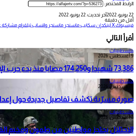
الرابط المختصر:
22 يونيو، 2022
آخر تحديث: 22 يونيو، 2022
أقل من دقيقة
فيسبوك
‫X
لينكدإن
سكايب
ماسنجر
ماسنجر
واتساب
تيلقرام
مشاركة عب
أقرأ التالي
فلسطينيات
9 أغسطس، 2026
73,386 شهيدا و174,250 مصابا منذ بدء حرب الإبادة على قطاع غزة
فلسطينيات
9 أغسطس، 2026
صورة مسرّبة تكشف تفاصيل جديدة حول إعدا
فلسطينيات
8 أغسطس، 2026
الاحتلال يحتجز مواطنين من طمون ومخيم الف