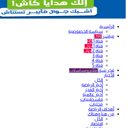
الرئيسية
سياسة الخصوصية
مباشر
LIVE
قناة 1
HD
قناة 1
دولي
قناة 2
دولي
قناة 3
قناة 4
قناة 5
فجر شو
أفلام ومسلسلات
الأخبار
الكل
أخبار الرياضة
أخبار الفجر
أخبار عالمية
فلسطينيات
محليات
أهداف الرياضة
من هنا وهناك
الكل
اقتصاد