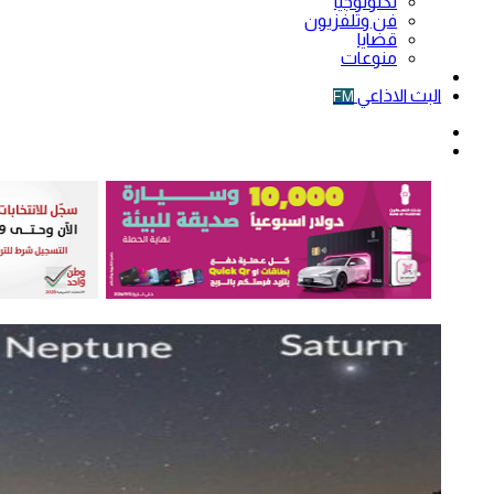
تكنولوجيا
فن وتلفزيون
قضايا
منوعات
فيديو
البث الاذاعي
FM
الوضع
المظلم