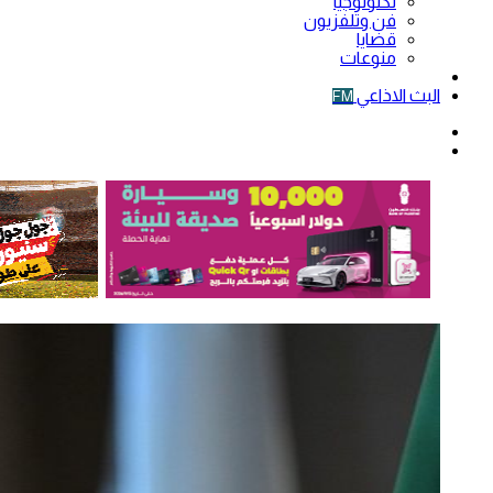
تكنولوجيا
فن وتلفزيون
قضايا
منوعات
فيديو
البث الاذاعي
FM
الوضع
المظلم