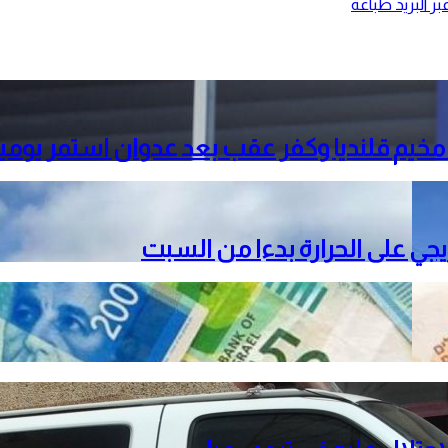
ر البريد
طباعة
خيم قلنديا وكفر عقب بعد عدوان استمر يومي
دريجي على الحرارة بدءا من السبت