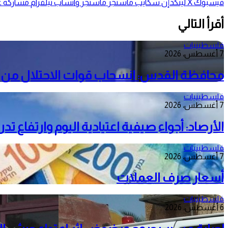
فيسبوك
‫X
لينكدإن
سكايب
ماسنجر
ماسنجر
واتساب
تيلقرام
مشاركة عب
أقرأ التالي
فلسطينيات
7 أغسطس، 2026
محافظة القدس: انسحاب قوات الاحتلال من م
فلسطينيات
7 أغسطس، 2026
الأرصاد: أجواء صيفية اعتيادية اليوم وارتفاع ت
فلسطينيات
7 أغسطس، 2026
أسعار صرف العملات
فلسطينيات
6 أغسطس، 2026