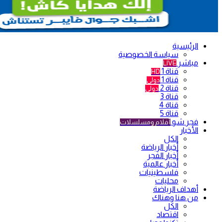
الرئيسية
سياسة الخصوصية
مباشر
LIVE
قناة 1
HD
قناة 1
دولي
قناة 2
دولي
قناة 3
قناة 4
قناة 5
فجر شو
أفلام ومسلسلات
الأخبار
الكل
أخبار الرياضة
أخبار الفجر
أخبار عالمية
فلسطينيات
محليات
أهداف الرياضة
من هنا وهناك
الكل
اقتصاد