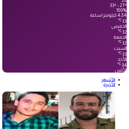
28
33º - 27º
100%
4.84 كيلومتر/ساعة
℃
33
الخميس
℃
32
الجمعة
℃
32
السبت
℃
33
الأحد
℃
34
الأثنين
الأشهر
الأخيرة