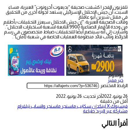
تلفزيون الفجر | كشفت صحيفة “يديعوت أحرونوت” العبرية، مساء
السبت، أنّ جيش الاحتلال الإسرائيلي يستعد لجولة أخرى من التحقيق
في مقتل شيرين أبو عاقلة.
وقالت الصحيفة العبرية: “إنّ جيش الاحتلال سيعزز التحقيقات بأطقم
من وحدة الأقمار الصناعية 9900 التابعة لشعبة استخبارات الاحتلال”.
وأشارت إلى أنّه سينضم أيضًا للتحقيقات ضباط متخصصون في رسم
الخرائط ونائب قائد منظومة العمليات الخاصة في شعبة (أمان)”.
الوسوم
خبر مميز
الرابط المختصر:
26 يونيو، 2022
آخر تحديث: 26 يونيو، 2022
أقل من دقيقة
فيسبوك
‫X
لينكدإن
سكايب
ماسنجر
ماسنجر
واتساب
تيلقرام
مشاركة عبر البريد
طباعة
أقرأ التالي