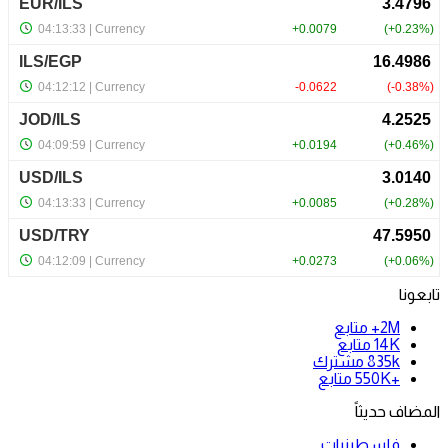
تابعونا
2M+
متابع
14K
متابع
835k
مشترك
+550K
متابع
المضاف حديثاً
فلسطينيات