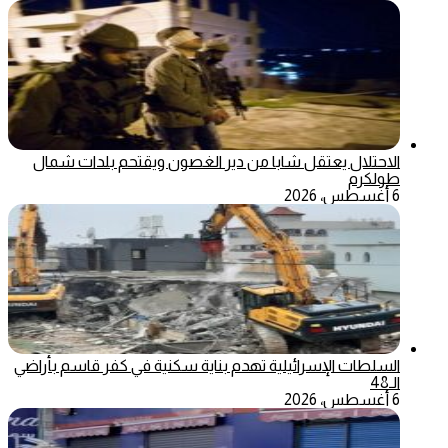
الاحتلال يعتقل شابا من دير الغصون ويقتحم بلدات شمال
طولكرم
6 أغسطس، 2026
السلطات الإسرائيلية تهدم بناية سكنية في كفر قاسم بأراضي
الـ48
6 أغسطس، 2026