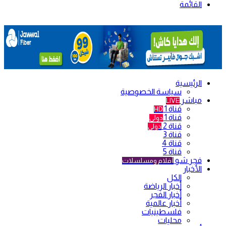
القائمة
الرئيسية
سياسة الخصوصية
مباشر
LIVE
قناة 1
HD
قناة 1
دولي
قناة 2
دولي
قناة 3
قناة 4
قناة 5
فجر شو
أفلام ومسلسلات
الأخبار
الكل
أخبار الرياضة
أخبار الفجر
أخبار عالمية
فلسطينيات
محليات