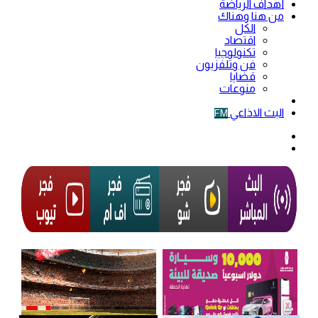
أهداف الرياضة
من هنا وهناك
الكل
اقتصاد
تكنولوجيا
فن وتلفزيون
قضايا
منوعات
فيديو
البث الاذاعي
FM
الوضع
المظلم