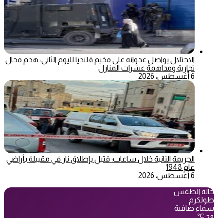
الاحتلال يواصل عدوانه على مخيم قلنديا لليوم الثاني: هدم محال
تجارية ومداهمة عشرات المنازل
6 أغسطس، 2026
الجريمة الثانية خلال ساعات: قتيل بإطلاق نار في مقيبلة بأراضي
عام 1948
6 أغسطس، 2026
حالة الطقس
طولكرم
سماء صافية
℃