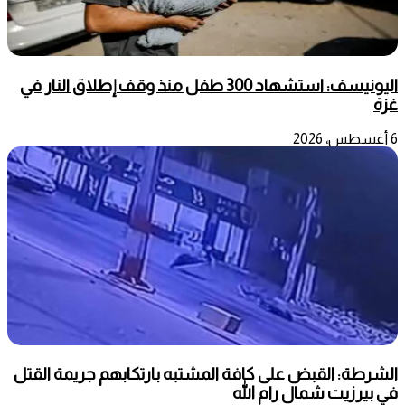
اليونيسف: استشهاد 300 طفل منذ وقف إطلاق النار في
غزة
6 أغسطس، 2026
الشرطة: القبض على كافة المشتبه بارتكابهم جريمة القتل
في بيرزيت شمال رام الله