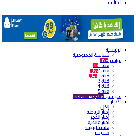
القائمة
الرئيسية
سياسة الخصوصية
مباشر
LIVE
قناة 1
HD
قناة 1
دولي
قناة 2
دولي
قناة 3
قناة 4
قناة 5
فجر شو
أفلام ومسلسلات
الأخبار
الكل
أخبار الرياضة
أخبار الفجر
أخبار عالمية
فلسطينيات
محليات