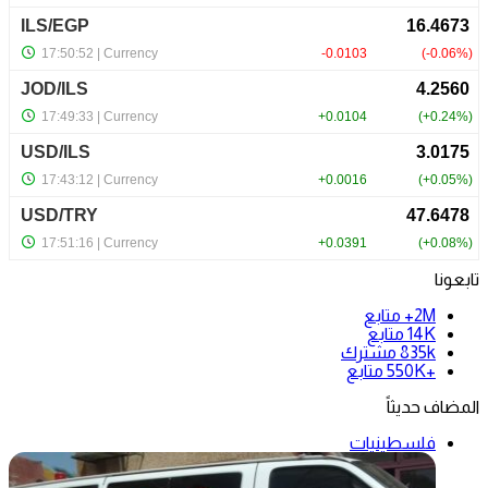
تابعونا
2M+
متابع
14K
متابع
835k
مشترك
+550K
متابع
المضاف حديثاً
فلسطينيات