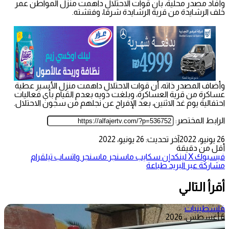
وأفاد مصدر محلية، بأن قوات الاحتلال داهمت منزل المواطن عمر
خلف الرشايدة من قرية الرشايدة شرقا، وفتشته.
وأضاف المصدر ذاته، أن قوات الاحتلال داهمت منزل الأسير عطية
عساكرة من قرية العساكرة، وبلغت ذويه بعدم القيام بأي فعاليات
احتفالية يوم غد الاثنين، بعد الإفراج عن نجلهم من سجون الاحتلال.
الرابط المختصر:
26 يونيو، 2022
آخر تحديث: 26 يونيو، 2022
أقل من دقيقة
فيسبوك
‫X
لينكدإن
سكايب
ماسنجر
ماسنجر
واتساب
تيلقرام
مشاركة عبر البريد
طباعة
أقرأ التالي
فلسطينيات
6 أغسطس، 2026