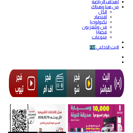
أهداف الرياضة
من هنا وهناك
الكل
اقتصاد
تكنولوجيا
فن وتلفزيون
قضايا
منوعات
فيديو
البث الاذاعي
FM
الوضع
المظلم