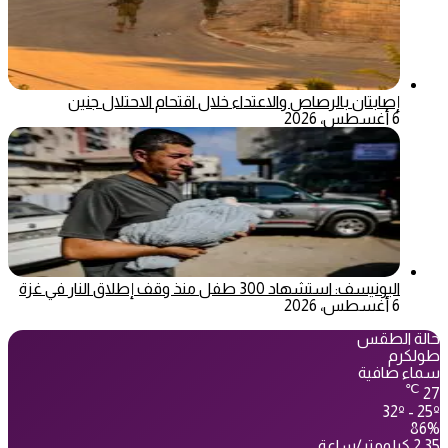
إصابتان بالرصاص والاعتداء خلال اقتحام الاحتلال جنين
6 أغسطس، 2026
اليونيسف: استشهاد 300 طفل منذ وقف إطلاق النار في غزة
6 أغسطس، 2026
حالة الطقس
طولكرم
سماء صافية
℃
27
32º - 25º
86%
2.35 كيلومتر/ساعة