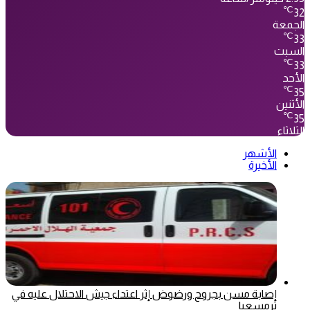
℃
32
الجمعة
℃
33
السبت
℃
33
الأحد
℃
35
الأثنين
℃
35
الثلاثاء
الأشهر
الأخيرة
إصابة مسن بجروح ورضوض إثر اعتداء جيش الاحتلال عليه في
ترمسعيا