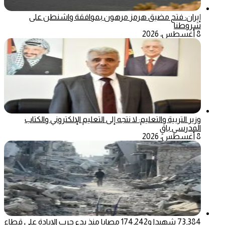
إيران: فتح مضيق هرمز مرهون بموافقة واشنطن على
شروطنا
8 أغسطس، 2026
وزير التربية والتعليم: لا نتجه إلى التعليم الإلكتروني والكتاب
المدرسي باقٍ
8 أغسطس، 2026
73,384 شهيدا و174,242 مصابا منذ بدء حرب الإبادة على قطاع