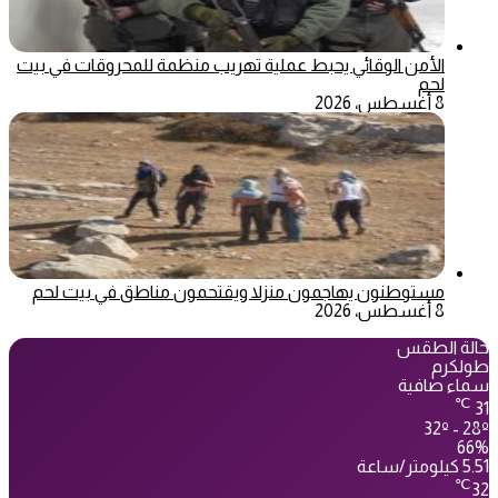
الأمن الوقائي يحبط عملية تهريب منظمة للمحروقات في بيت
لحم
8 أغسطس، 2026
مستوطنون يهاجمون منزلا ويقتحمون مناطق في بيت لحم
8 أغسطس، 2026
حالة الطقس
طولكرم
سماء صافية
℃
31
32º - 28º
66%
5.51 كيلومتر/ساعة
℃
32