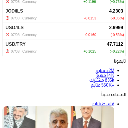
تابعونا
2M+
متابع
14K
متابع
835k
مشترك
+550K
متابع
المضاف حديثاً
فلسطينيات