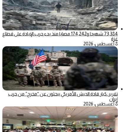
73,384 شهيدا و174,242 مصابا منذ بدء حرب الإبادة على قطاع
غزة
8 أغسطس، 2026
تقرير: كبار قادة الجيش الأمريكي يبحثون عن “مخرج” من حرب
إيران
8 أغسطس، 2026