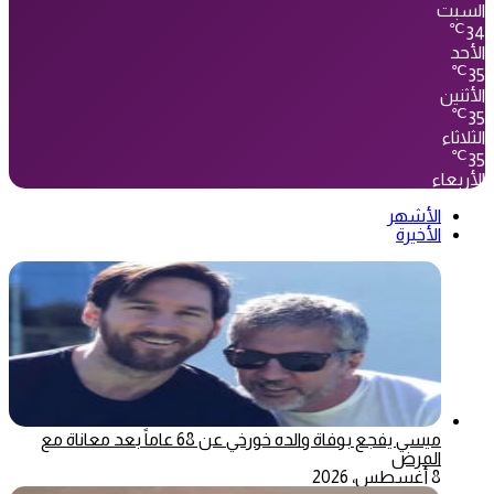
السبت
℃
34
الأحد
℃
35
الأثنين
℃
35
الثلاثاء
℃
35
الأربعاء
الأشهر
الأخيرة
ميسي يفجع بوفاة والده خورخي عن 68 عاماً بعد معاناة مع
المرض
8 أغسطس، 2026