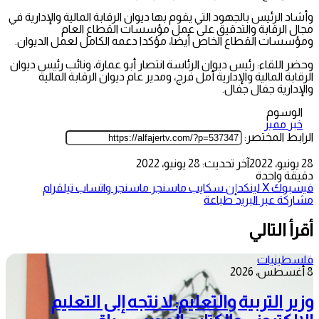
وأشاد الرئيس بالجهود التي يقوم بها ديوان الرقابة المالية والإدارية في
مجال الرقابة والتدقيق على عمل مؤسسات القطاع العام
ومؤسسات القطاع الخاص أيضا، مؤكدا دعمه الكامل لعمل الديوان.
وحضر اللقاء: رئيس ديوان الرئاسة انتصار أبو عمارة، ونائب رئيس ديوان
الرقابة المالية والإدارية أمل فرج، ومدير عام ديوان الرقابة المالية
والإدارية جفال جفال.
الوسوم
خبر مميز
الرابط المختصر:
28 يونيو، 2022
آخر تحديث: 28 يونيو، 2022
دقيقة واحدة
فيسبوك
‫X
لينكدإن
سكايب
ماسنجر
ماسنجر
واتساب
تيلقرام
مشاركة عبر البريد
طباعة
أقرأ التالي
فلسطينيات
8 أغسطس، 2026
وزير التربية والتعليم: لا نتجه إلى التعليم