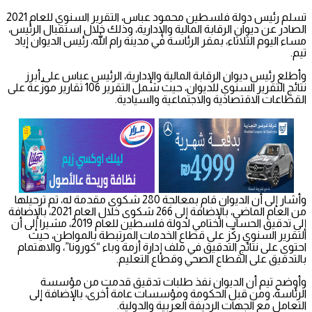
تسلم رئيس دولة فلسطين محمود عباس، التقرير السنوي للعام 2021
الصادر عن ديوان الرقابة المالية والإدارية، وذلك خلال استقبال الرئيس،
مساء اليوم الثلاثاء، بمقر الرئاسة في مدينة رام الله، رئيس الديوان إياد
تيم.
وأطلع رئيس ديوان الرقابة المالية والإدارية، الرئيس عباس على أبرز
نتائج التقرير السنوي للديوان، حيث شمل التقرير 106 تقارير موزّعة على
القطاعات الاقتصادية والاجتماعية والسيادية.
وأشار إلى أن الديوان قام بمعالجة 280 شكوى مقدمة له، تم ترحيلها
من العام الماضي، بالإضافة إلى 266 شكوى خلال العام 2021، بالإضافة
إلى تدقيق الحساب الختامي لدولة فلسطين للعام 2019، مشيرا إلى أن
التقرير السنوي ركّز على قطاع الخدمات المرتبطة بالمواطن، حيث
احتوى على نتائج التدقيق في ملف إدارة أزمة وباء “كورونا”، والاهتمام
بالتدقيق على القطاع الصحي وقطاع التعليم.
وأوضح تيم أن الديوان نفذ طلبات تدقيق قدمت من مؤسسة
الرئاسة، ومن قبل الحكومة ومؤسسات عامة أخرى، بالإضافة إلى
التعامل مع الجهات الرديفة العربية والدولية.