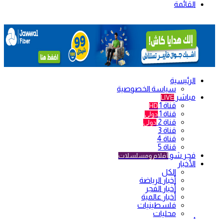
القائمة
الرئيسية
سياسة الخصوصية
مباشر
LIVE
قناة 1
HD
قناة 1
دولي
قناة 2
دولي
قناة 3
قناة 4
قناة 5
فجر شو
أفلام ومسلسلات
الأخبار
الكل
أخبار الرياضة
أخبار الفجر
أخبار عالمية
فلسطينيات
محليات