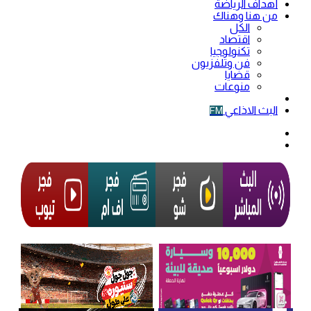
أهداف الرياضة
من هنا وهناك
الكل
اقتصاد
تكنولوجيا
فن وتلفزيون
قضايا
منوعات
فيديو
البث الاذاعي
FM
الوضع
المظلم