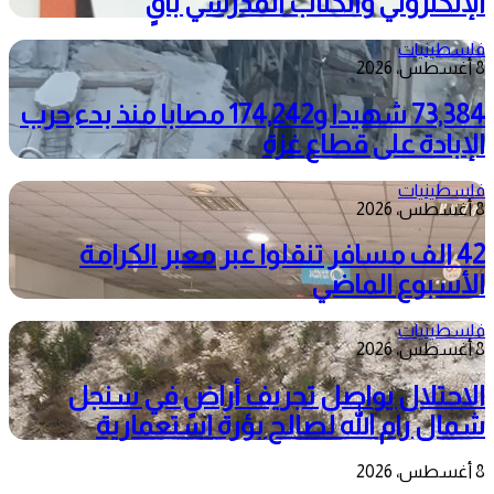
الإلكتروني والكتاب المدرسي باقٍ
فلسطينيات
8 أغسطس، 2026
73,384 شهيدا و174,242 مصابا منذ بدء حرب
الإبادة على قطاع غزة
فلسطينيات
8 أغسطس، 2026
42 الف مسافر تنقلوا عبر معبر الكرامة
الأسبوع الماضي
فلسطينيات
8 أغسطس، 2026
الاحتلال يواصل تجريف أراضٍ في سنجل
شمال رام الله لصالح بؤرة استعمارية
8 أغسطس، 2026