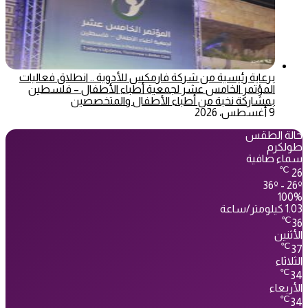
برعاية رئيسية من شركة فارمكس للأدوية .. انطلاق فعاليات
المؤتمر الخامس عشر لجمعية أطباء الأطفال – فلسطين
بمشاركة نخبة من أطباء الأطفال والمتخصصين
9 أغسطس، 2026
حالة الطقس
طولكرم
سماء صافية
℃
26
36º - 26º
100%
1.03 كيلومتر/ساعة
℃
36
الأثنين
℃
37
الثلاثاء
℃
34
الأربعاء
℃
34