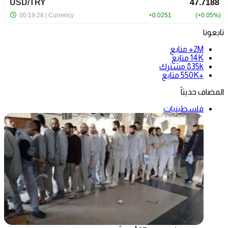
تابعونا
2M+
متابع
14K
متابع
835k
مشترك
+550K
متابع
المضاف حديثاً
فلسطينيات