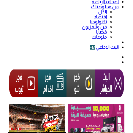
أهداف الرياضة
من هنا وهناك
الكل
اقتصاد
تكنولوجيا
فن وتلفزيون
قضايا
منوعات
فيديو
البث الاذاعي
FM
الوضع
المظلم