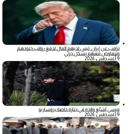
ترامب عن إيران: ليس لديهم المال لدفع رواتب جنودهم
ونتفاوض معهم بشكل جزئي
9 أغسطس، 2026
ميسي يُشيّع والده في جنازة خاصة بروساريو
9 أغسطس، 2026