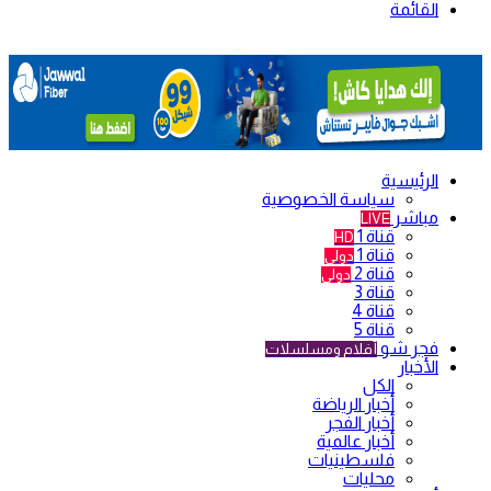
القائمة
الرئيسية
سياسة الخصوصية
مباشر
LIVE
قناة 1
HD
قناة 1
دولي
قناة 2
دولي
قناة 3
قناة 4
قناة 5
فجر شو
أفلام ومسلسلات
الأخبار
الكل
أخبار الرياضة
أخبار الفجر
أخبار عالمية
فلسطينيات
محليات