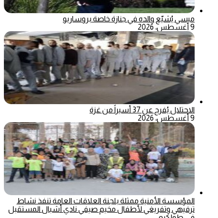
ميسي يُشيّع والده في جنازة خاصة بروساريو
9 أغسطس، 2026
الاحتلال يُفرج عن 37 أسيراً من غزة
9 أغسطس، 2026
المؤسسة الأمنية ممثلة بلجنة العلاقات العامة تنفذ نشاط
ترفيهي وتفريغي لأطفال مخيم صيفي نادي أشبال المستقبل
في طولكرم