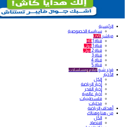
الرئيسية
سياسة الخصوصية
مباشر
LIVE
قناة 1
HD
قناة 1
دولي
قناة 2
دولي
قناة 3
قناة 4
قناة 5
فجر شو
أفلام ومسلسلات
الأخبار
الكل
أخبار الرياضة
أخبار الفجر
أخبار عالمية
فلسطينيات
محليات
أهداف الرياضة
من هنا وهناك
الكل
اقتصاد