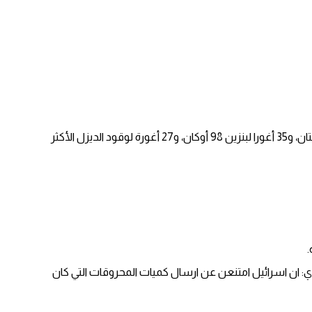
وأفاد أصحاب كازيات في رام الله والبيرة أنهم لم يتلقوا الكميات المطلوبة منذ بداية الشهر الذي شهد ارتفاعاً في الأسعار بـ20 أغورا للبنزين 95 أوكتان، و35 أغورا لبنزين 98 أوكان، و27 أغورة لوقود الديزل الأكثر
دي: ان اسرائيل امتنعن عن ارسال كميات المحروقات التي كان