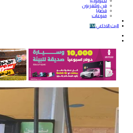
تكنولوجيا
فن وتلفزيون
قضايا
منوعات
فيديو
البث الاذاعي
FM
الوضع
المظلم