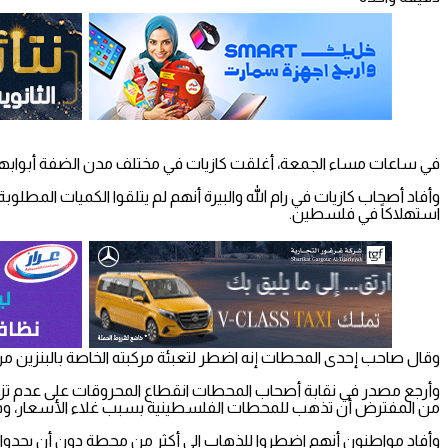
في ساعات مساء الجمعة، أغلقت كازيات في مختلف مدن الضفة أبوابها م
استهلاكاً في فلسطين.
وقال صاحب إحدى المحطات إنه اضطر لتعبئة مركبته الخاصة بالبنزين
وأرجع مصدر في نقابة أصحاب المحطات انقطاع المحروقات على عدم تزويد 
من المفترض أن تذهب للمحطات الفلسطينية بسبب غلاء الأسعار، وفضلت
وأفاد مواطنون أنهم اضطروا للذهاب الى أكثر من محطة دون أن يجدوا حا