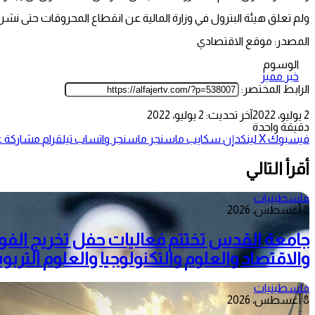
ولم تعلق هيئة البترول في وزارة المالية عن انقطاع المحروقات حتى نشر ه
المصدر: موقع الاقتصادي
الوسوم
خبر مميز
الرابط المختصر:
2 يوليو، 2022
آخر تحديث: 2 يوليو، 2022
دقيقة واحدة
فيسبوك
‫X
لينكدإن
سكايب
ماسنجر
ماسنجر
واتساب
تيلقرام
مشاركة عب
أقرأ التالي
فلسطينيات
8 أغسطس، 2026
جامعة القدس تختتم فعاليات حفل تخريج الفو
والاقتصاد والعلوم والتكنولوجيا والعلوم التربوي
فلسطينيات
8 أغسطس، 2026