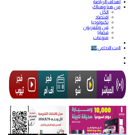
أهداف الرياضة
من هنا وهناك
الكل
اقتصاد
تكنولوجيا
فن وتلفزيون
قضايا
منوعات
فيديو
البث الاذاعي
FM
الوضع
المظلم