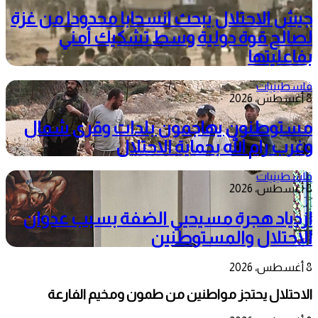
جيش الاحتلال يبحث انسحابا محدودا من غزة
لصالح قوة دولية وسط تشكيك أمني
بفاعليتها
فلسطينيات
8 أغسطس، 2026
مستوطنون يهاجمون بلدات وقرى شمال
وغرب رام الله بحماية الاحتلال
فلسطينيات
8 أغسطس، 2026
ازدياد هجرة مسيحيي الضفة بسبب عدوان
الاحتلال والمستوطنين
8 أغسطس، 2026
الاحتلال يحتجز مواطنين من طمون ومخيم الفارعة