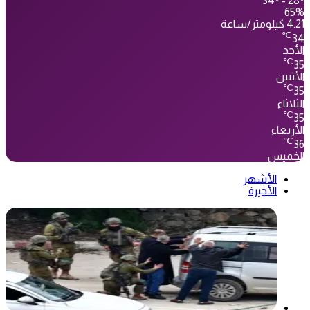
34º - 28º
65%
4.21 كيلومتر/ساعة
℃
34
الأحد
℃
35
الأثنين
℃
35
الثلاثاء
℃
35
الأربعاء
℃
36
الخميس
الأشهر
الأخيرة