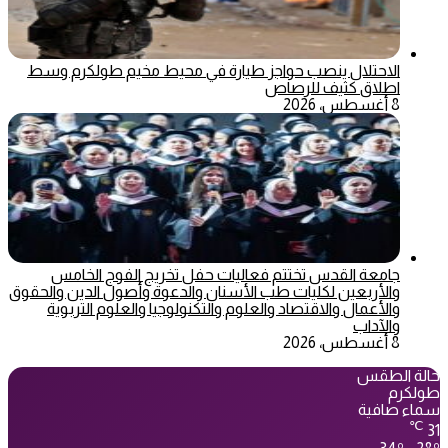
الاحتلال ينصب حواجز طيارة في محيط مخيم طولكرم وسط
اطلاق كثيف للرصاص
8 أغسطس، 2026
جامعة القدس تختتم فعاليات حفل تخريج الفوج الخامس
والأربعين لكليات طب الأسنان والدعوة وأصول الدين والحقوق
والأعمال والاقتصاد والعلوم والتكنولوجيا والعلوم التربوية
والآداب
8 أغسطس، 2026
حالة الطقس
طولكرم
سماء صافية
℃
31