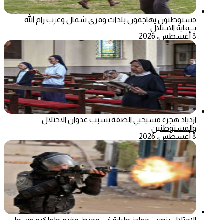
مستوطنون يهاجمون بلدات وقرى شمال وغرب رام الله
بحماية الاحتلال
8 أغسطس، 2026
ازدياد هجرة مسيحيي الضفة بسبب عدوان الاحتلال
والمستوطنين
8 أغسطس، 2026
الاحتلال ينصب حواجز طيارة في محيط مخيم طولكرم وسط