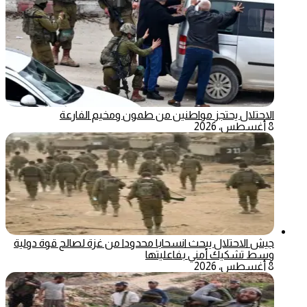
الاحتلال يحتجز مواطنين من طمون ومخيم الفارعة
8 أغسطس، 2026
جيش الاحتلال يبحث انسحابا محدودا من غزة لصالح قوة دولية
وسط تشكيك أمني بفاعليتها
8 أغسطس، 2026