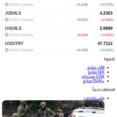
تابعونا
2M+
متابع
14K
متابع
835k
مشترك
+550K
متابع
المضاف حديثاً
فلسطينيات