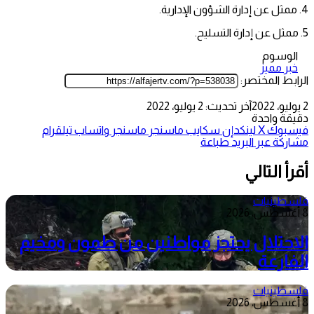
4. ممثل عن إدارة الشؤون الإدارية.
5. ممثل عن إدارة التسليح.
الوسوم
خبر مميز
الرابط المختصر:
2 يوليو، 2022
آخر تحديث: 2 يوليو، 2022
دقيقة واحدة
فيسبوك
‫X
لينكدإن
سكايب
ماسنجر
ماسنجر
واتساب
تيلقرام
مشاركة عبر البريد
طباعة
أقرأ التالي
فلسطينيات
8 أغسطس، 2026
الاحتلال يحتجز مواطنين من طمون ومخيم
الفارعة
فلسطينيات
8 أغسطس، 2026