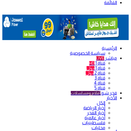
القائمة
الرئيسية
سياسة الخصوصية
مباشر
LIVE
قناة 1
HD
قناة 1
دولي
قناة 2
دولي
قناة 3
قناة 4
قناة 5
فجر شو
أفلام ومسلسلات
الأخبار
الكل
أخبار الرياضة
أخبار الفجر
أخبار عالمية
فلسطينيات
محليات