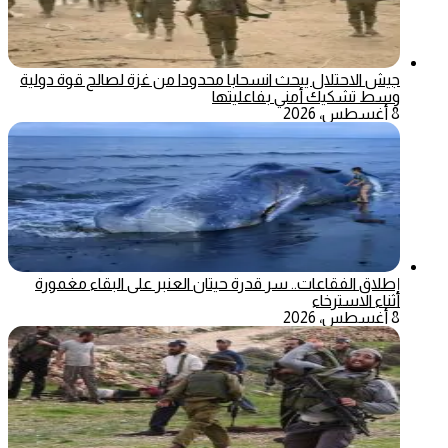
جيش الاحتلال يبحث انسحابا محدودا من غزة لصالح قوة دولية
وسط تشكيك أمني بفاعليتها
8 أغسطس، 2026
إطلاق الفقاعات.. سر قدرة حيتان العنبر على البقاء مغمورة
أثناء الاسترخاء
8 أغسطس، 2026