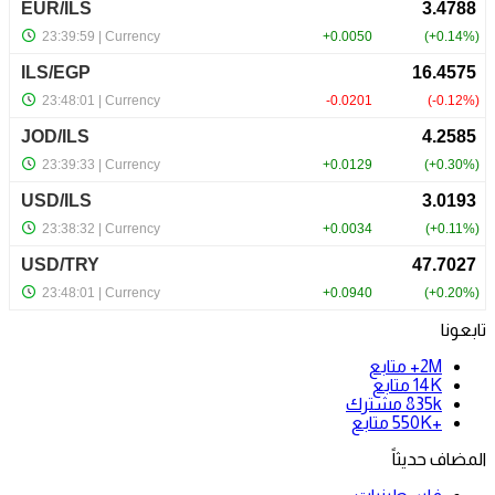
تابعونا
2M+
متابع
14K
متابع
835k
مشترك
+550K
متابع
المضاف حديثاً