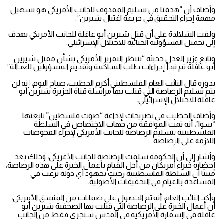
وأضاف أن “هدفنا من تسليم المقذوف للجانب الأمريكي هو تسهيل
مهمة إجراء التحقيق في جريمة اغتيال شيرين”.
ولفت الشلالدة على أن قتل شيرين أبو عاقلة للجانب الأمريكي يهدف
إلى تحميل المسؤولية الجنائية للاحتلال الإسرائيلي.
وتابع وزير العدل حديثه “ننتظر التقرير الأمريكي بشأن مقتل شيرين
أبو عاقلة ثم نبدأ إجراءات طلب المحاكمة وتقديم المسؤولين للعدالة”.
بدوره قال النائب العام الفلسطيني أكرم الخطيب، صباح اليوم، إنه لن
يتم تسليم الرصاصة التي قتلت بها مراسلة قناة الجزيرة شيرين أبو
عاقلة للاحتلال الإسرائيلي.
وأضاف الخطيب في تصريحات لإذاعة “صوت فلسطين” تابعتها
“سوا”، أنه تمت الموافقة من جهات الاختصاص في السلطة
الفلسطينية بتسليم الرصاصة للجانب الأمريكي لإجراء الفحوصات
اللازمة على الرصاصة.
وأشار إلى أن الحكومة سلمت الرصاصة للجانب الأمريكي، وذلك بعد
إحضاره خبراء أمريكان من أجل القيام بأعمال الخبرة على هذه الرصاصة،
مبينًا أن السلطة الفلسطينية رحبت بجهود أي دولة ترغب في
المساعدة بالقيام في التحقيقات الأصولية.
وأكد النائب العام، أنه تم الحصول على ضمانات من المنسق الأمريكي،
أن أعمال الخبرة على الرصاصة التي قتلت بها الصحفية شيرين أبو
عاقلة في السفارة الأمريكية في القدس ستجري فقط من الجانب