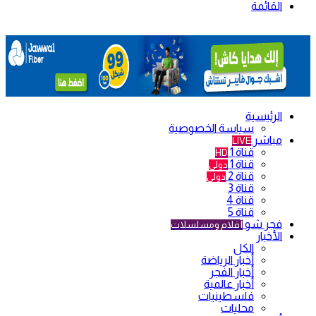
القائمة
الرئيسية
سياسة الخصوصية
مباشر
LIVE
قناة 1
HD
قناة 1
دولي
قناة 2
دولي
قناة 3
قناة 4
قناة 5
فجر شو
أفلام ومسلسلات
الأخبار
الكل
أخبار الرياضة
أخبار الفجر
أخبار عالمية
فلسطينيات
محليات