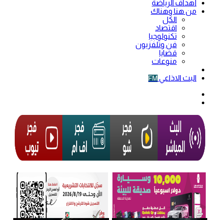
أهداف الرياضة
من هنا وهناك
الكل
اقتصاد
تكنولوجيا
فن وتلفزيون
قضايا
منوعات
فيديو
البث الاذاعي
FM
الوضع
المظلم