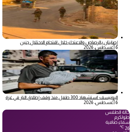
إصابتان بالرصاص والاعتداء خلال اقتحام الاحتلال جنين
6 أغسطس، 2026
اليونيسف: استشهاد 300 طفل منذ وقف إطلاق النار في غزة
6 أغسطس، 2026
حالة الطقس
طولكرم
سماء صافية
℃
26