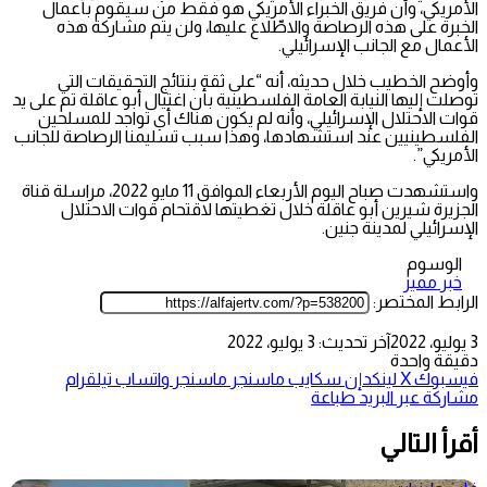
الأمريكي، وأن فريق الخبراء الأمريكي هو فقط من سيقوم بأعمال
الخبرة على هذه الرصاصة والاطّلاع عليها، ولن يتم مشاركة هذه
الأعمال مع الجانب الإسرائيلي.
وأوضح الخطيب خلال حديثه، أنه “على ثقة بنتائج التحقيقات التي
توصلت إليها النيابة العامة الفلسطينية بأن اغتيال أبو عاقلة تم على يد
قوات الاحتلال الإسرائيلي، وأنه لم يكون هناك أي تواجد للمسلحين
الفلسطينيين عند استشهادها، وهذا سبب تسليمنا الرصاصة للجانب
الأمريكي”.
واستشهدت صباح اليوم الأربعاء الموافق 11 مايو 2022، مراسلة قناة
الجزيرة شيرين أبو عاقلة خلال تغطيتها لاقتحام قوات الاحتلال
الإسرائيلي لمدينة جنين.
الوسوم
خبر مميز
الرابط المختصر:
3 يوليو، 2022
آخر تحديث: 3 يوليو، 2022
دقيقة واحدة
فيسبوك
‫X
لينكدإن
سكايب
ماسنجر
ماسنجر
واتساب
تيلقرام
مشاركة عبر البريد
طباعة
أقرأ التالي