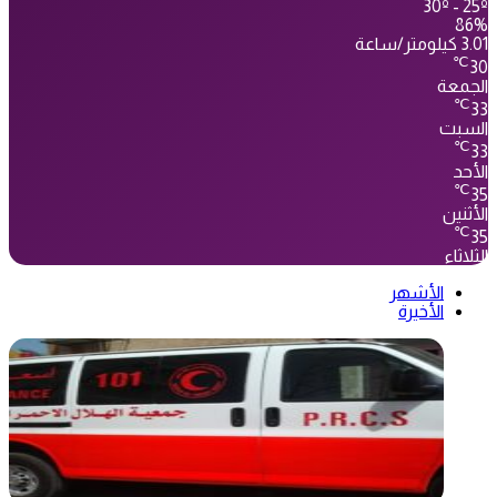
30º - 25º
86%
3.01 كيلومتر/ساعة
℃
30
الجمعة
℃
33
السبت
℃
33
الأحد
℃
35
الأثنين
℃
35
الثلاثاء
الأشهر
الأخيرة