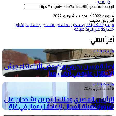
خبر مميز
الرابط المختصر:
4 يوليو، 2022
آخر تحديث: 4 يوليو، 2022
أقل من دقيقة
فيسبوك
‫X
لينكدإن
سكايب
ماسنجر
ماسنجر
واتساب
تيلقرام
مشاركة عبر البريد
طباعة
أقرأ التالي
فلسطينيات
6 أغسطس، 2026
إصابة مسن بجروح ورضوض إثر اعتداء جيش
الاحتلال عليه في ترمسعيا
فلسطينيات
6 أغسطس، 2026
الرئيس المصري وملك البحرين يشددان على
ضرورة تهيئة المجال لإعادة الإعمار في غزة