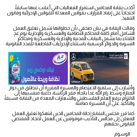
أكدت نقابة المحامين استمرار الفعاليات التي أعلنت عنها سابقاً،
احتجاجاً على إنفاذ القرارات بقوانين المعدلة للقوانين الإجرائية وقانون
التنفيذ.
وقالت النقابة في بيان صحفي بأن خطواتها تشمل تعليق العمل
الشامل أمام كافة المحاكم النظامية والعسكرية والإدارية يوم غدٍ
الثلاثاء بما يشمل النيابات المدنية والإدارية والعسكرية ومحاكم
التسوية والدوائر الرسمية باستثناء الإجراءات القاطعة للمدد القانونية.
وأشارت إلى سلمية الاعتصام والمسيرة المقررة أن تنطلق من دوار
المنارة وسط رام الله غداً باتجاه مقر الرئاسة، داعية منتسبيها إلى
الالتزام برفع العلم الفلسطيني والشعارات المعدة من النقابة مسبقاً،
والتأكيد على أن المسيرة صامتة.
كما قرر مجلس النقابة إحالة المحامين الذين انتهكوا تعليق العمل
المعلن إلى مجالس التأديب موقوفين عن العمل لاتخاذ المقتضى
القانوني بحقهم.
الوسوم