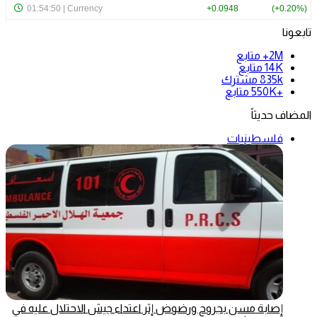
تابعونا
2M+
متابع
14K
متابع
835k
مشترك
+550K
متابع
المضاف حديثاً
فلسطينيات
إصابة مسن بجروح ورضوض إثر اعتداء جيش الاحتلال عليه في