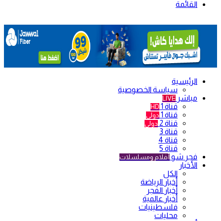
القائمة
الرئيسية
سياسة الخصوصية
مباشر
LIVE
قناة 1
HD
قناة 1
دولي
قناة 2
دولي
قناة 3
قناة 4
قناة 5
فجر شو
أفلام ومسلسلات
الأخبار
الكل
أخبار الرياضة
أخبار الفجر
أخبار عالمية
فلسطينيات
محليات