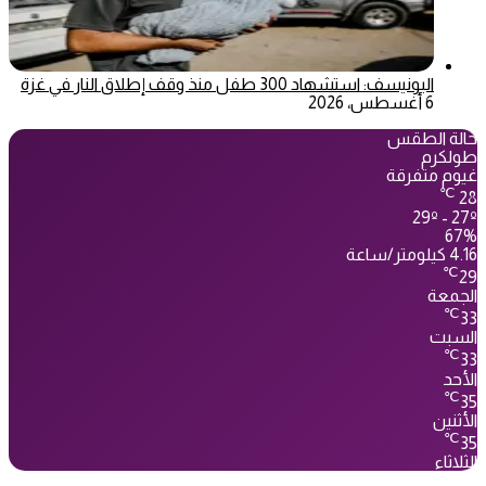
اليونيسف: استشهاد 300 طفل منذ وقف إطلاق النار في غزة
6 أغسطس، 2026
حالة الطقس
طولكرم
غيوم متفرقة
℃
28
29º - 27º
67%
4.16 كيلومتر/ساعة
℃
29
الجمعة
℃
33
السبت
℃
33
الأحد
℃
35
الأثنين
℃
35
الثلاثاء