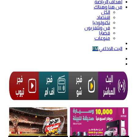
أهداف الرياضة
من هنا وهناك
الكل
اقتصاد
تكنولوجيا
فن وتلفزيون
قضايا
منوعات
فيديو
البث الاذاعي
FM
الوضع
المظلم