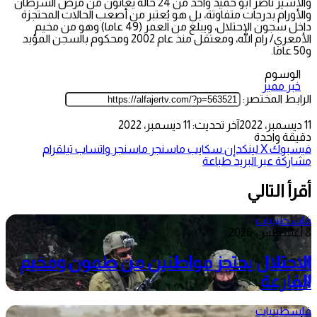
والأسير ناصر أبو حميد واحد من 24 حالة يعانون من مرض السرطان
والأورام بدرجات متفاوتة، بل هو يُعتبر من أصعب الحالات المحتجزة
داخل سجون الاحتلال، ويبلغ من العمر (49 عاما) وهو من مخيم
الأمعري/ رام الله، ومعتقل منذ عام 2002 ومحكوم بالسجن المؤبد
و50 عاما.
الوسوم
خبر مميز
الرابط المختصر:
11 ديسمبر، 2022
آخر تحديث: 11 ديسمبر، 2022
دقيقة واحدة
فيسبوك
‫X
لينكدإن
سكايب
ماسنجر
ماسنجر
واتساب
تيلقرام
مشاركة عبر البريد
طباعة
أقرأ التالي
فلسطينيات
8 أغسطس، 2026
الاحتلال يحتجز مواطنين من طمون ومخيم
الفارعة
فلسطينيات