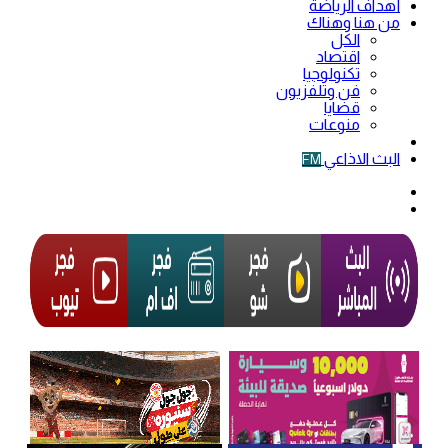
أهداف الرياضة
من هنا وهناك
الكل
اقتصاد
تكنولوجيا
فن وتلفزيون
قضايا
منوعات
فيديو
البث الاذاعي
FM
الوضع
المظلم