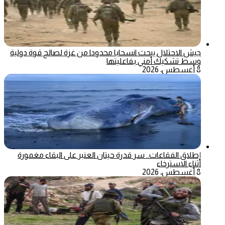
جيش الاحتلال يبحث انسحابا محدودا من غزة لصالح قوة دولية
وسط تشكيك أمني بفاعليتها
8 أغسطس، 2026
إطلاق الفقاعات.. سر قدرة حيتان العنبر على البقاء مغمورة
أثناء الاسترخاء
8 أغسطس، 2026