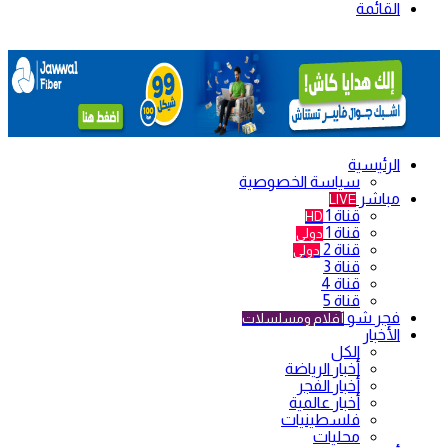
القائمة
الرئيسية
سياسة الخصوصية
مباشر
LIVE
قناة 1
HD
قناة 1
دولي
قناة 2
دولي
قناة 3
قناة 4
قناة 5
فجر شو
أفلام ومسلسلات
الأخبار
الكل
أخبار الرياضة
أخبار الفجر
أخبار عالمية
فلسطينيات
محليات