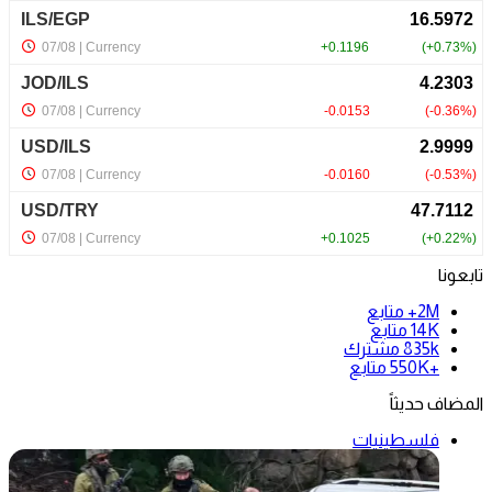
تابعونا
2M+
متابع
14K
متابع
835k
مشترك
+550K
متابع
المضاف حديثاً
فلسطينيات