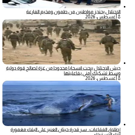
الاحتلال يحتجز مواطنين من طمون ومخيم الفارعة
8 أغسطس، 2026
جيش الاحتلال يبحث انسحابا محدودا من غزة لصالح قوة دولية
وسط تشكيك أمني بفاعليتها
8 أغسطس، 2026
إطلاق الفقاعات.. سر قدرة حيتان العنبر على البقاء مغمورة
أثناء الاسترخاء