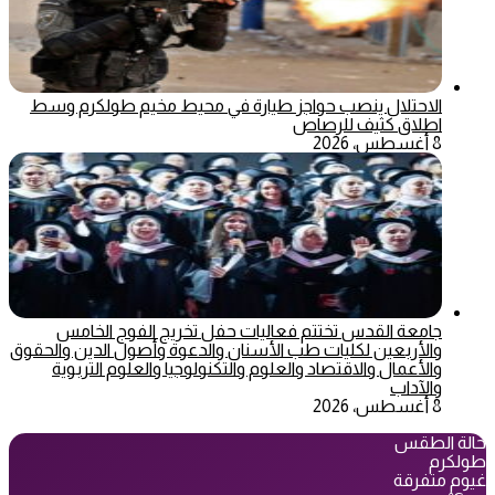
الاحتلال ينصب حواجز طيارة في محيط مخيم طولكرم وسط
اطلاق كثيف للرصاص
8 أغسطس، 2026
جامعة القدس تختتم فعاليات حفل تخريج الفوج الخامس
والأربعين لكليات طب الأسنان والدعوة وأصول الدين والحقوق
والأعمال والاقتصاد والعلوم والتكنولوجيا والعلوم التربوية
والآداب
8 أغسطس، 2026
حالة الطقس
طولكرم
غيوم متفرقة