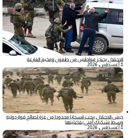
الاحتلال يحتجز مواطنين من طمون ومخيم الفارعة
8 أغسطس، 2026
جيش الاحتلال يبحث انسحابا محدودا من غزة لصالح قوة دولية
وسط تشكيك أمني بفاعليتها
8 أغسطس، 2026