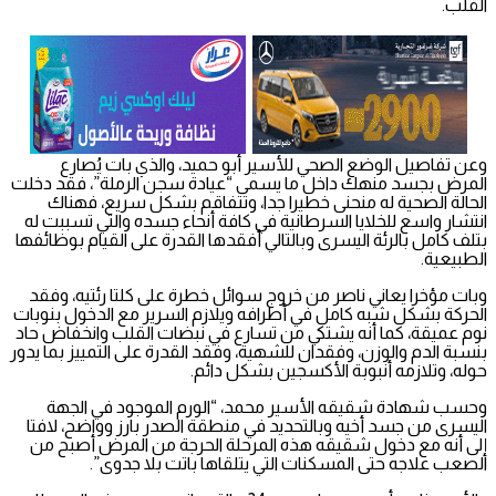
القلب.
وعن تفاصيل الوضع الصحي للأسير أبو حميد، والذي بات يُصارع
المرض بجسد منهك داخل ما يسمى “عيادة سجن الرملة”، فقد دخلت
الحالة الصحية له منحنى خطيرا جدا، وتتفاقم بشكل سريع، فهناك
انتشار واسع للخلايا السرطانية في كافة أنحاء جسده والتي تسببت له
بتلف كامل بالرئة اليسرى وبالتالي أفقدها القدرة على القيام بوظائفها
الطبيعية.
وبات مؤخرا يعاني ناصر من خروج سوائل خطرة على كلتا رئتيه، وفقد
الحركة بشكل شبه كامل في أطرافه ويلازم السرير مع الدخول بنوبات
نوم عميقة، كما أنه يشتكي من تسارع في نبضات القلب وانخفاض حاد
بنسبة الدم والوزن، وفقدان للشهية، وفقد القدرة على التمييز بما يدور
حوله، وتلازمه أنبوبة الأكسجين بشكل دائم.
وحسب شهادة شقيقه الأسير محمد، “الورم الموجود في الجهة
اليسرى من جسد أخيه وبالتحديد في منطقة الصدر بارز وواضح، لافتا
إلى أنه مع دخول شقيقه هذه المرحلة الحرجة من المرض أصبح من
الصعب علاجه حتى المسكنات التي يتلقاها باتت بلا جدوى”.