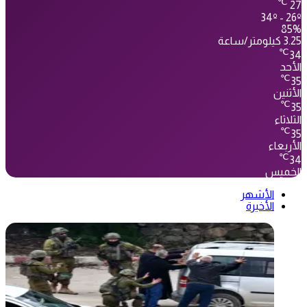
℃
27
34º - 26º
85%
3.25 كيلومتر/ساعة
℃
34
الأحد
℃
35
الأثنين
℃
35
الثلاثاء
℃
35
الأربعاء
℃
34
الخميس
الأشهر
الأخيرة