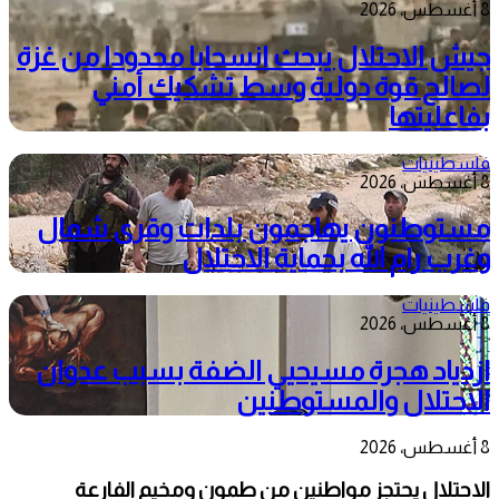
8 أغسطس، 2026
جيش الاحتلال يبحث انسحابا محدودا من غزة
لصالح قوة دولية وسط تشكيك أمني
بفاعليتها
فلسطينيات
8 أغسطس، 2026
مستوطنون يهاجمون بلدات وقرى شمال
وغرب رام الله بحماية الاحتلال
فلسطينيات
8 أغسطس، 2026
ازدياد هجرة مسيحيي الضفة بسبب عدوان
الاحتلال والمستوطنين
8 أغسطس، 2026
الاحتلال يحتجز مواطنين من طمون ومخيم الفارعة