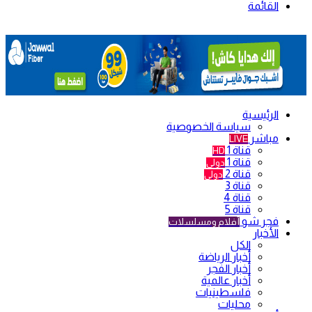
القائمة
الرئيسية
سياسة الخصوصية
مباشر
LIVE
قناة 1
HD
قناة 1
دولي
قناة 2
دولي
قناة 3
قناة 4
قناة 5
فجر شو
أفلام ومسلسلات
الأخبار
الكل
أخبار الرياضة
أخبار الفجر
أخبار عالمية
فلسطينيات
محليات