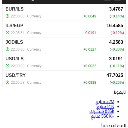
تابعونا
2M+
متابع
14K
متابع
835k
مشترك
+550K
متابع
المضاف حديثاً