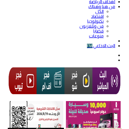
أهداف الرياضة
من هنا وهناك
الكل
اقتصاد
تكنولوجيا
فن وتلفزيون
قضايا
منوعات
فيديو
البث الاذاعي
FM
الوضع
المظلم