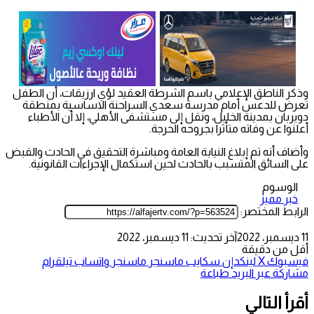
وذكر الناطق الإعلامي باسم الشرطة العقيد لؤي ارزيقات، أن الطفل
تعرض للدعس أمام مدرسة سعدي السراحنة الاساسية بمنطقة
دويربان بمدينة الخليل، ونقل إلى مستشفى الأهلي، إلا أن الأطباء
أعلنوا عن وفاته متأثرا بجروحه الحرجة.
وأضاف أنه تم إبلاغ النيابة العامة ومباشرة التحقيق في الحادث والقبض
على السائق المتسبب بالحادث لحين استكمال الإجراءات القانونية.
الوسوم
خبر مميز
الرابط المختصر:
11 ديسمبر، 2022
آخر تحديث: 11 ديسمبر، 2022
أقل من دقيقة
فيسبوك
‫X
لينكدإن
سكايب
ماسنجر
ماسنجر
واتساب
تيلقرام
مشاركة عبر البريد
طباعة
أقرأ التالي