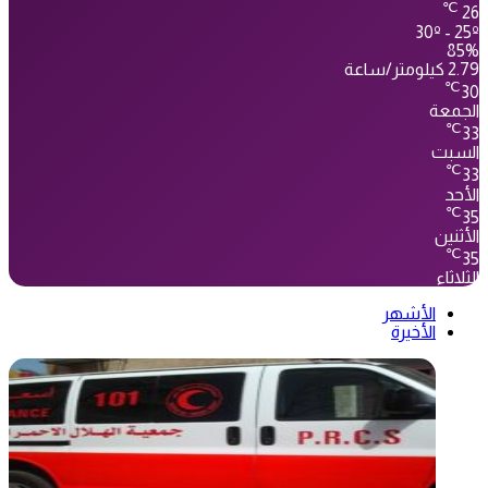
℃
26
30º - 25º
85%
2.79 كيلومتر/ساعة
℃
30
الجمعة
℃
33
السبت
℃
33
الأحد
℃
35
الأثنين
℃
35
الثلاثاء
الأشهر
الأخيرة