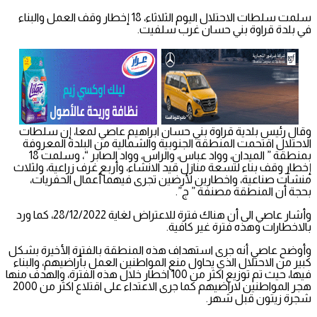
سلمت سلطات الاحتلال اليوم الثلاثاء، 18 إخطار وقف العمل والبناء
في بلدة قراوة بني حسان غرب سلفيت.
وقال رئيس بلدية قراوة بني حسان ابراهيم عاصي لمعا، إن سلطات
الاحتلال اقتحمت المنطقة الجنوبية والشمالية من البلدة المعروفة
بمنطقة ” الميدان، وواد عباس، والراس، وواد الصابر “، وسلمت 18
إخطار وقف بناء لتسعة منازل قيد الانشاء، وأربع غرف زراعية، ولثلاث
منشآت صناعية، واخطارين لأرضين تجرى فيهما أعمال الحفريات،
بحجة أن المنطقة مصنفة ” ج”.
وأشار عاصي الى أن هناك فترة للاعتراض لغاية 28/12/2022، كما ورد
بالاخطارات وهذه فترة غير كافية.
وأوضح عاصي أنه جرى استهداف هذه المنطقة بالفترة الأخيرة بشكل
كبير من الاحتلال الذي يحاول منع المواطنين العمل بأراضيهم، والبناء
فيها، حيث تم توزيع اكثر من 100 اخطار خلال هذه الفترة، والهدف منها
هجر المواطنين لاراضيهم كما جرى الاعتداء على اقتلاع اكثر من 2000
شجرة زيتون قبل شهر.