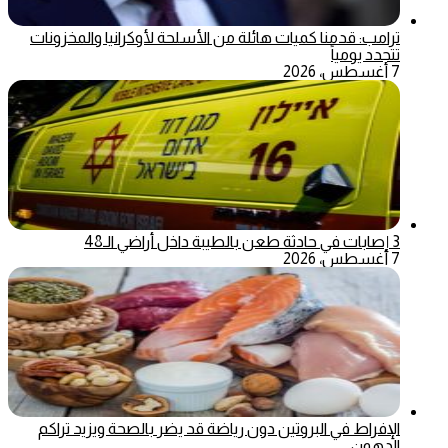
ترامب: قدمنا كميات هائلة من الأسلحة لأوكرانيا والمخزونات
تتجدد يومياً
7 أغسطس، 2026
3 إصابات في حادثة طعن بالطيبة داخل أراضي الـ48
7 أغسطس، 2026
الإفراط في البروتين دون رياضة قد يضر بالصحة ويزيد تراكم
الدهون