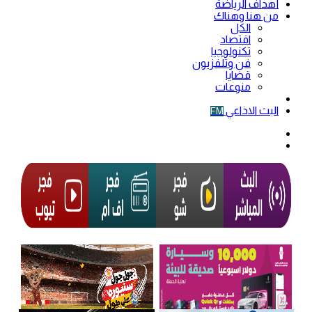
أهداف الرياضة
من هنا وهناك
الكل
اقتصاد
تكنولوجيا
فن وتلفزيون
قضايا
منوعات
فيديو
البث الاذاعي
FM
الوضع
المظلم