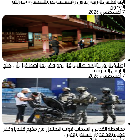
الإفراط في البروتين دون رياضة قد يضر بالصحة ويزيد تراكم
الدهون
7 أغسطس، 2026
إطلاق نار في تايلاند: طالب يقتل جديه في منزلهما قبل أن يفتح
النار في المدرسة
7 أغسطس، 2026
محافظة القدس: انسحاب قوات الاحتلال من مخيم قلنديا وكفر
عقب بعد عدوان استمر يومين
7 أغسطس، 2026