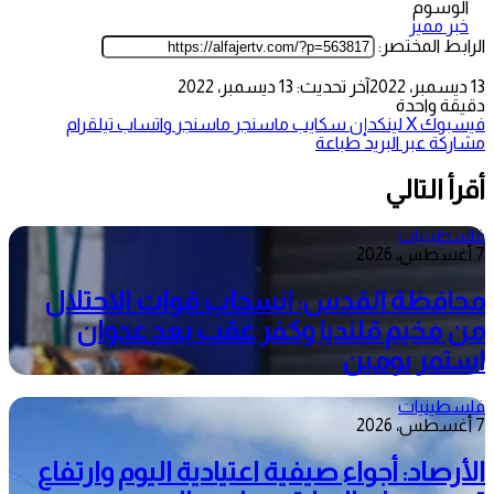
الوسوم
خبر مميز
الرابط المختصر:
13 ديسمبر، 2022
آخر تحديث: 13 ديسمبر، 2022
دقيقة واحدة
فيسبوك
‫X
لينكدإن
سكايب
ماسنجر
ماسنجر
واتساب
تيلقرام
مشاركة عبر البريد
طباعة
أقرأ التالي
فلسطينيات
7 أغسطس، 2026
محافظة القدس: انسحاب قوات الاحتلال
من مخيم قلنديا وكفر عقب بعد عدوان
استمر يومين
فلسطينيات
7 أغسطس، 2026
الأرصاد: أجواء صيفية اعتيادية اليوم وارتفاع