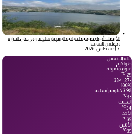
الأرصاد: أجواء صيفية اعتيادية اليوم وارتفاع تدريجي على الحرارة
بدءا من السبت
7 أغسطس، 2026
حالة الطقس
طولكرم
غيوم متفرقة
℃
29
33º - 27º
100%
3.98 كيلومتر/ساعة
℃
33
السبت
℃
34
الأحد
℃
35
الأثنين
℃
35