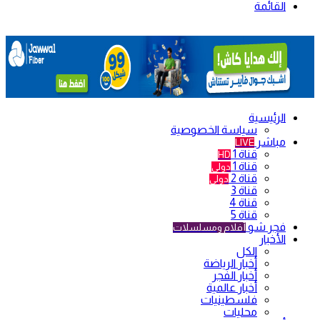
القائمة
الرئيسية
سياسة الخصوصية
مباشر
LIVE
قناة 1
HD
قناة 1
دولي
قناة 2
دولي
قناة 3
قناة 4
قناة 5
فجر شو
أفلام ومسلسلات
الأخبار
الكل
أخبار الرياضة
أخبار الفجر
أخبار عالمية
فلسطينيات
محليات