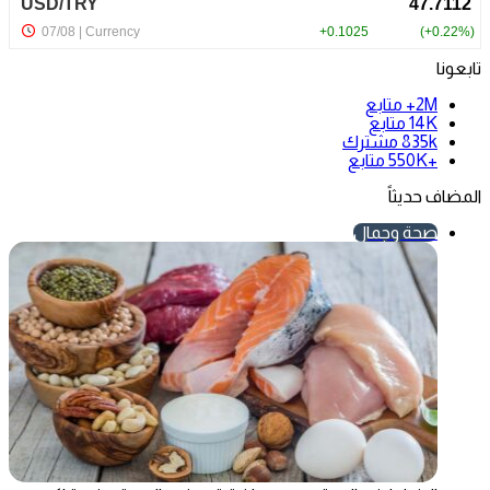
تابعونا
2M+
متابع
14K
متابع
835k
مشترك
+550K
متابع
المضاف حديثاً
صحة وجمال