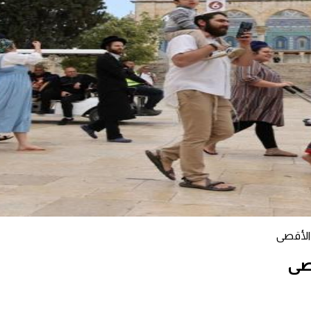
الأقصى
صى