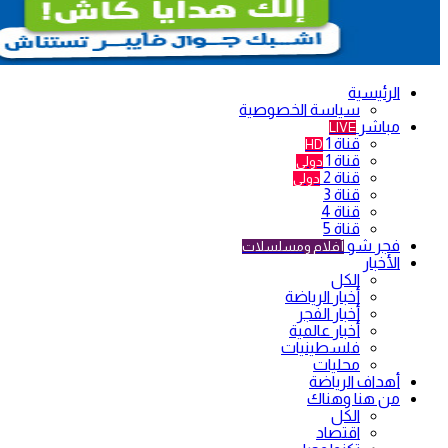
الرئيسية
سياسة الخصوصية
مباشر
LIVE
قناة 1
HD
قناة 1
دولي
قناة 2
دولي
قناة 3
قناة 4
قناة 5
فجر شو
أفلام ومسلسلات
الأخبار
الكل
أخبار الرياضة
أخبار الفجر
أخبار عالمية
فلسطينيات
محليات
أهداف الرياضة
من هنا وهناك
الكل
اقتصاد