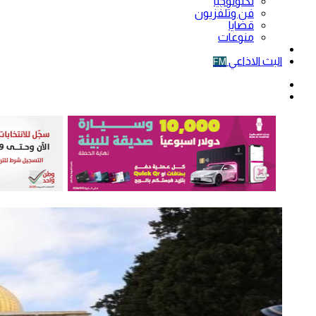
تكنولوجيا
فن وتلفزيون
قضايا
منوعات
فيديو
البث الاذاعي
FM
الوضع
المظلم