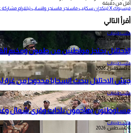
أقل من دقيقة
فيسبوك
‫X
لينكدإن
سكايب
ماسنجر
ماسنجر
واتساب
تيلقرام
مشاركة عب
أقرأ التالي
فلسطينيات
8 أغسطس، 2026
الاحتلال يحتجز مواطنين من طمون ومخيم الف
فلسطينيات
8 أغسطس، 2026
جيش الاحتلال يبحث انسحابا محدودا من غزة 
فلسطينيات
8 أغسطس، 2026
مستوطنون يهاجمون بلدات وقرى شمال وغرب را
فلسطينيات
8 أغسطس، 2026