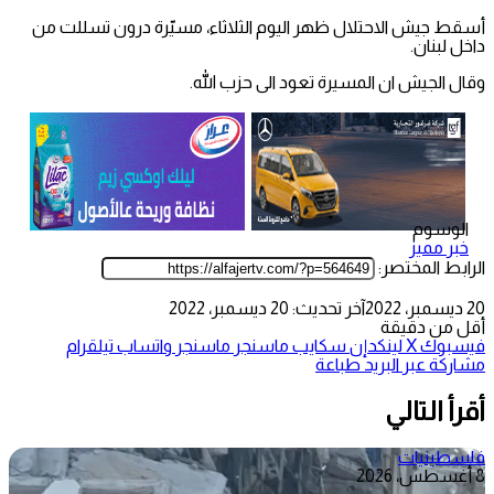
أسقط جيش الاحتلال ظهر اليوم الثلاثاء، مسيّرة درون تسللت من
داخل لبنان.
وقال الجيش ان المسيرة تعود الى حزب الله.
الوسوم
خبر مميز
الرابط المختصر:
20 ديسمبر، 2022
آخر تحديث: 20 ديسمبر، 2022
أقل من دقيقة
فيسبوك
‫X
لينكدإن
سكايب
ماسنجر
ماسنجر
واتساب
تيلقرام
مشاركة عبر البريد
طباعة
أقرأ التالي
فلسطينيات
8 أغسطس، 2026