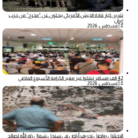
تقرير: كبار قادة الجيش الأمريكي يبحثون عن “مخرج” من حرب
إيران
8 أغسطس، 2026
42 الف مسافر تنقلوا عبر معبر الكرامة الأسبوع الماضي
8 أغسطس، 2026
الاحتلال يواصل تجريف أراضٍ في سنجل شمال رام الله لصالح