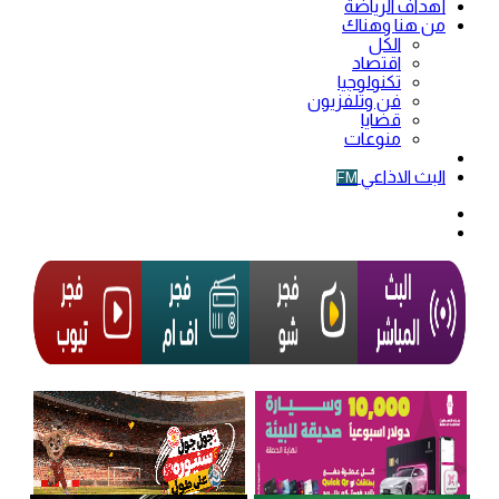
أهداف الرياضة
من هنا وهناك
الكل
اقتصاد
تكنولوجيا
فن وتلفزيون
قضايا
منوعات
فيديو
البث الاذاعي
FM
الوضع
المظلم