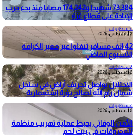
73,384 شهيدا و174,242 مصابا منذ بدء حرب
الإبادة على قطاع غزة
فلسطينيات
8 أغسطس، 2026
42 الف مسافر تنقلوا عبر معبر الكرامة
الأسبوع الماضي
فلسطينيات
8 أغسطس، 2026
الاحتلال يواصل تجريف أراضٍ في سنجل
شمال رام الله لصالح بؤرة استعمارية
فلسطينيات
8 أغسطس، 2026
الأمن الوقائي يحبط عملية تهريب منظمة
للمحروقات في بيت لحم