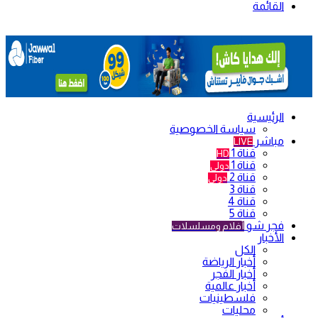
القائمة
الرئيسية
سياسة الخصوصية
مباشر
LIVE
قناة 1
HD
قناة 1
دولي
قناة 2
دولي
قناة 3
قناة 4
قناة 5
فجر شو
أفلام ومسلسلات
الأخبار
الكل
أخبار الرياضة
أخبار الفجر
أخبار عالمية
فلسطينيات
محليات