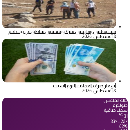
مستوطنون يهاجمون منزلا ويقتحمون مناطق في بيت لحم
8 أغسطس، 2026
أسعار صرف العملات اليوم السبت
8 أغسطس، 2026
حالة الطقس
طولكرم
سماء صافية
℃
31
33º - 28º
62%