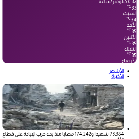
6.32 كيلومتر/ساعة
℃
33
السبت
℃
34
الأحد
℃
35
الأثنين
℃
35
الثلاثاء
℃
35
الأربعاء
الأشهر
الأخيرة
73,384 شهيدا و174,242 مصابا منذ بدء حرب الإبادة على قطاع