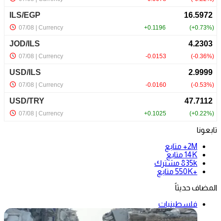
تابعونا
2M+
متابع
14K
متابع
835k
مشترك
+550K
متابع
المضاف حديثاً
فلسطينيات