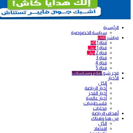
الرئيسية
سياسة الخصوصية
مباشر
LIVE
قناة 1
HD
قناة 1
دولي
قناة 2
دولي
قناة 3
قناة 4
قناة 5
فجر شو
أفلام ومسلسلات
الأخبار
الكل
أخبار الرياضة
أخبار الفجر
أخبار عالمية
فلسطينيات
محليات
أهداف الرياضة
من هنا وهناك
الكل
اقتصاد