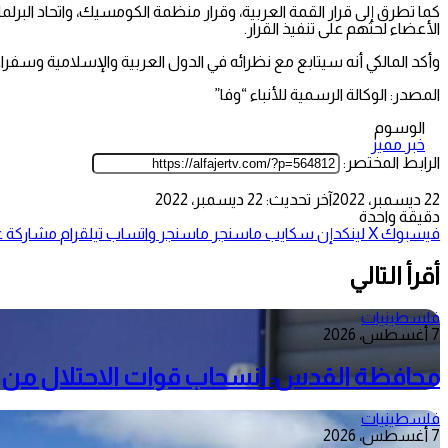
كما تطرق إلى قرار القمة العربية، وقرار منظمة الكومسيك، واتحاد البر
الأعضاء لحثهم على تنفيذ القرار.
وأكد المالكي أنه سيتابع مع نظرائه في الدول العربية والإسلامية وسف
المصدر: الوكالة الرسمية للأنباء “وفا”
الوسوم
خبر مميز
الرابط المختصر:
22 ديسمبر، 2022
آخر تحديث: 22 ديسمبر، 2022
دقيقة واحدة
فيسبوك
‫X
لينكدإن
سكايب
ماسنجر
ماسنجر
واتساب
تيلقرام
مشاركة عب
أقرأ التالي
فلسطينيات
7 أغسطس، 2026
محافظة القدس: انسحاب قوات الاحتلال من م
فلسطينيات
7 أغسطس، 2026