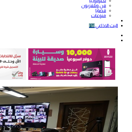
تكنولوجيا
فن وتلفزيون
قضايا
منوعات
فيديو
البث الاذاعي
FM
الوضع
المظلم