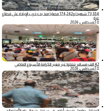
73,384 شهيدا و174,242 مصابا منذ بدء حرب الإبادة على قطاع
غزة
8 أغسطس، 2026
42 الف مسافر تنقلوا عبر معبر الكرامة الأسبوع الماضي
8 أغسطس، 2026
الاحتلال يواصل تجريف أراضٍ في سنجل شمال رام الله لصالح