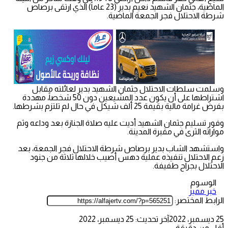
الماضية، جثمان الشهيد نعيم بدير (23 عاماً) الذي ارتقى برصاص
شرطة الاحتلال فجر الجمعة الماضية.
وسلمت سلطات الاحتلال جثمان الشهيد بدير لعائلته مقابل
اشتراطها على أن يكون عدد المشيعين دون 50 شخصاً، مهددة
بفرض غرامة مالية بقيمة 25 ألف شيكل في حال لم تلتزم بشرطها.
وفور تسليم جثمان الشهيد أديت عليه صلاة الجنازة بعد وداعه وثم
مواراته الثرى في مقبرة المدينة.
واستشهد الشاب بدير برصاص شرطة الاحتلال فجر الجمعة، بعد
زعم الاحتلال تنفيذه عملية دهس أصيب خلالها ثلاثة من جنود
الاحتلال بجراح طفيفة.
الوسوم
خبر مميز
الرابط المختصر:
25 ديسمبر، 2022
آخر تحديث: 25 ديسمبر، 2022
أقل من دقيقة