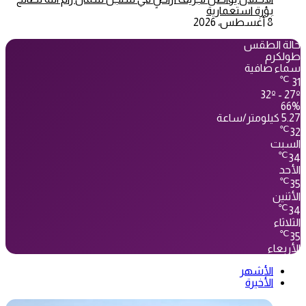
بؤرة استعمارية
8 أغسطس، 2026
حالة الطقس
طولكرم
سماء صافية
℃
31
32º - 27º
66%
5.27 كيلومتر/ساعة
℃
32
السبت
℃
34
الأحد
℃
35
الأثنين
℃
34
الثلاثاء
℃
35
الأربعاء
الأشهر
الأخيرة