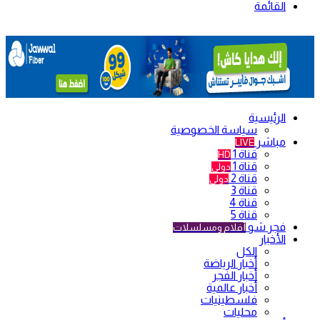
القائمة
الرئيسية
سياسة الخصوصية
مباشر
LIVE
قناة 1
HD
قناة 1
دولي
قناة 2
دولي
قناة 3
قناة 4
قناة 5
فجر شو
أفلام ومسلسلات
الأخبار
الكل
أخبار الرياضة
أخبار الفجر
أخبار عالمية
فلسطينيات
محليات