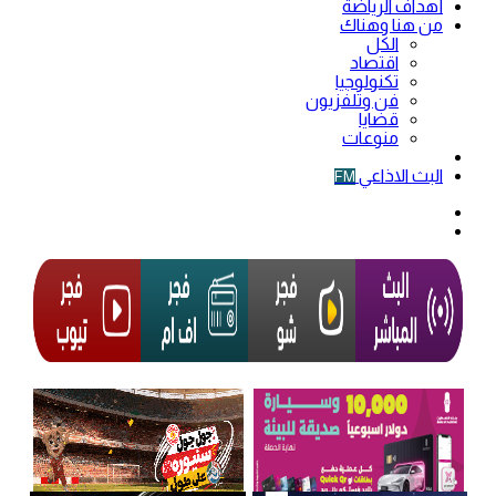
أهداف الرياضة
من هنا وهناك
الكل
اقتصاد
تكنولوجيا
فن وتلفزيون
قضايا
منوعات
فيديو
البث الاذاعي
FM
الوضع
المظلم