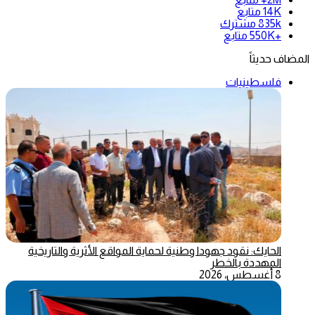
14K
متابع
835k
مشترك
+550K
متابع
المضاف حديثاً
فلسطينيات
الحايك: نقود جهودا وطنية لحماية المواقع الأثرية والتاريخية
المهددة بالخطر
8 أغسطس، 2026