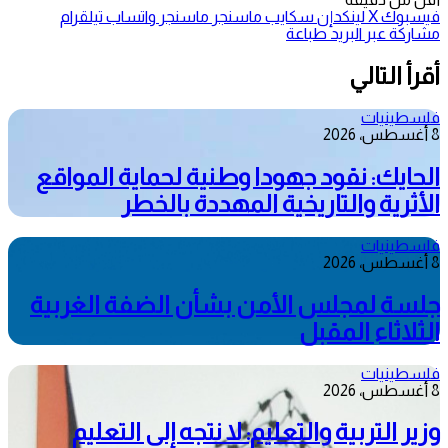
فيسبوك
‫X
لينكدإن
سكايب
ماسنجر
ماسنجر
واتساب
تيلقرام
مشاركة عبر البريد
طباعة
أقرأ التالي
فلسطينيات
8 أغسطس، 2026
الحايك: نقود جهودا وطنية لحماية المواقع
الأثرية والتاريخية المهددة بالخطر
فلسطينيات
8 أغسطس، 2026
جلسة لمجلس الأمن بشأن الضفة الغربية
الثلاثاء المقبل
فلسطينيات
8 أغسطس، 2026
وزير التربية والتعليم: لا نتجه إلى التعليم