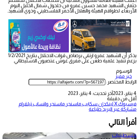
أعلنت الهيئة العامة للشؤون المدنية أن سلطات الاحتلال ستسلم
جثمان الشهيد محمد حسين عمرو من حلحول شمال الخليل اليوم
الأربعاء، لطواقم الهيئة والهلال الأحمر الفلسطيني، وذوي الشهيد.
يذكر أن الشهيد عمرو ارتقى برصاص قوات الاحتلال بتاريخ 1/2/2021
بزعم تنفيذ علمية طعن على مفرق غوش عتصيون الاستيطاني.
الوسوم
خبر مميز
الرابط المختصر:
4 يناير، 2023
آخر تحديث: 4 يناير، 2023
أقل من دقيقة
فيسبوك
‫X
لينكدإن
سكايب
ماسنجر
ماسنجر
واتساب
تيلقرام
مشاركة عبر البريد
طباعة
أقرأ التالي
فلسطينيات