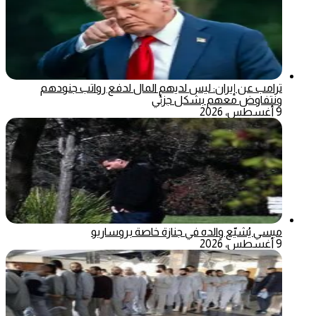
ترامب عن إيران: ليس لديهم المال لدفع رواتب جنودهم
ونتفاوض معهم بشكل جزئي
9 أغسطس، 2026
ميسي يُشيّع والده في جنازة خاصة بروساريو
9 أغسطس، 2026