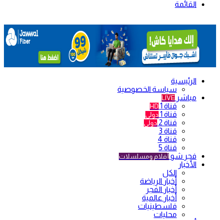
القائمة
الرئيسية
سياسة الخصوصية
مباشر
LIVE
قناة 1
HD
قناة 1
دولي
قناة 2
دولي
قناة 3
قناة 4
قناة 5
فجر شو
أفلام ومسلسلات
الأخبار
الكل
أخبار الرياضة
أخبار الفجر
أخبار عالمية
فلسطينيات
محليات