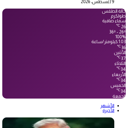
9 أغسطس، 2026
حالة الطقس
طولكرم
سماء صافية
℃
26
36º - 26º
100%
1.03 كيلومتر/ساعة
℃
36
الأثنين
℃
37
الثلاثاء
℃
34
الأربعاء
℃
34
الخميس
℃
34
الجمعة
الأشهر
الأخيرة