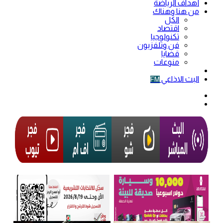
أهداف الرياضة
من هنا وهناك
الكل
اقتصاد
تكنولوجيا
فن وتلفزيون
قضايا
منوعات
فيديو
البث الاذاعي
FM
الوضع
المظلم