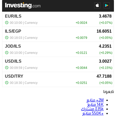
تابعونا
2M+
متابع
14K
متابع
835k
مشترك
+550K
متابع