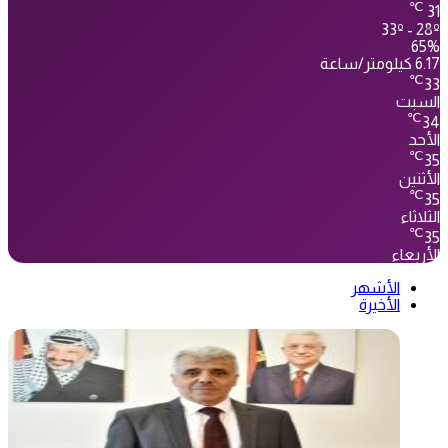
℃
31
33º - 28º
65%
6.17 كيلومتر/ساعة
℃
33
السبت
℃
34
الأحد
℃
35
الأثنين
℃
35
الثلاثاء
℃
35
الأربعاء
الأشهر
الأخيرة