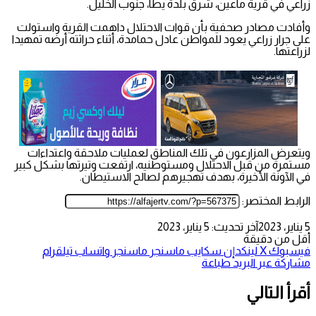
زراعي في قرية ماعين، شرق بلدة يطا، جنوب الخليل.
وأفادت مصادر صحفية بأن قوات الاحتلال داهمت القرية واستولت
على جرار زراعي يعود للمواطن عادل حمامدة، أثناء حراثته أرضه تمهيدا
لزراعتها.
ويتعرض المزارعون في تلك المناطق لعمليات ملاحقة واعتداءات
مستمرة من قبل الاحتلال ومستوطنيه، ارتفعت وتيرتها بشكل كبير
في الآونة الأخيرة، بهدف تهجيرهم لصالح الاستيطان.
الرابط المختصر:
5 يناير، 2023
آخر تحديث: 5 يناير، 2023
أقل من دقيقة
فيسبوك
‫X
لينكدإن
سكايب
ماسنجر
ماسنجر
واتساب
تيلقرام
مشاركة عبر البريد
طباعة
أقرأ التالي