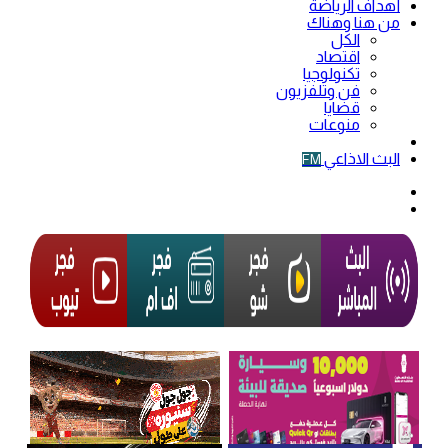
أهداف الرياضة
من هنا وهناك
الكل
اقتصاد
تكنولوجيا
فن وتلفزيون
قضايا
منوعات
فيديو
البث الاذاعي
FM
الوضع
المظلم