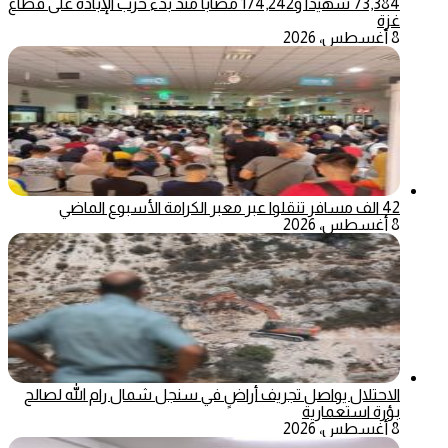
73,384 شهيدا و174,242 مصابا منذ بدء حرب الإبادة على قطاع
غزة
8 أغسطس، 2026
42 الف مسافر تنقلوا عبر معبر الكرامة الأسبوع الماضي
8 أغسطس، 2026
الاحتلال يواصل تجريف أراضٍ في سنجل شمال رام الله لصالح
بؤرة استعمارية
8 أغسطس، 2026