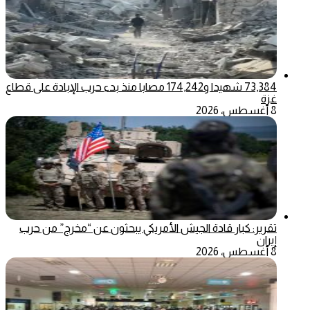
73,384 شهيدا و174,242 مصابا منذ بدء حرب الإبادة على قطاع
غزة
8 أغسطس، 2026
تقرير: كبار قادة الجيش الأمريكي يبحثون عن “مخرج” من حرب
إيران
8 أغسطس، 2026