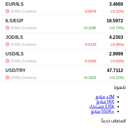
تابعونا
2M+
متابع
14K
متابع
835k
مشترك
+550K
متابع
المضاف حديثاً