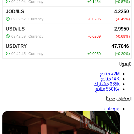
تابعونا
2M+
متابع
14K
متابع
835k
مشترك
+550K
متابع
المضاف حديثاً
منوعات