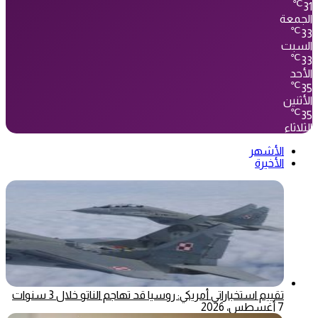
℃
31
الجمعة
℃
33
السبت
℃
33
الأحد
℃
35
الأثنين
℃
35
الثلاثاء
الأشهر
الأخيرة
تقييم استخباراتي أمريكي: روسيا قد تهاجم الناتو خلال 3 سنوات
7 أغسطس، 2026