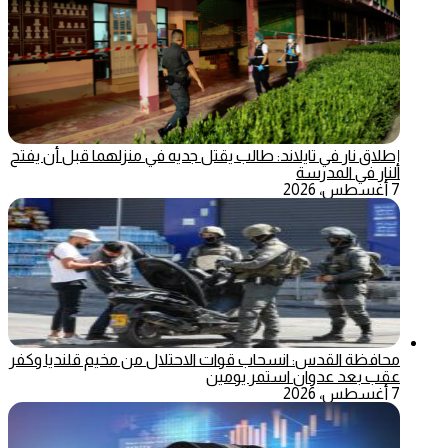
إطلاق نار في تايلاند: طالب يقتل جديه في منزلهما قبل أن يفتح
النار في المدرسة
7 أغسطس، 2026
محافظة القدس: انسحاب قوات الاحتلال من مخيم قلنديا وكفر
عقب بعد عدوان استمر يومين
7 أغسطس، 2026