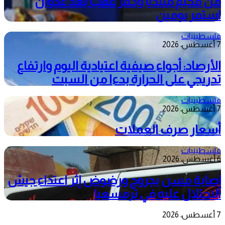
من مخيم قلنديا وكفر عقب بعد عدوان
استمر يومين
فلسطينيات
7 أغسطس، 2026
الأرصاد: أجواء صيفية اعتيادية اليوم وارتفاع
تدريجي على الحرارة بدءا من السبت
فلسطينيات
7 أغسطس، 2026
أسعار صرف العملات
فلسطينيات
6 أغسطس، 2026
إصابة مسن بجروح ورضوض إثر اعتداء جيش
الاحتلال عليه في ترمسعيا
7 أغسطس، 2026