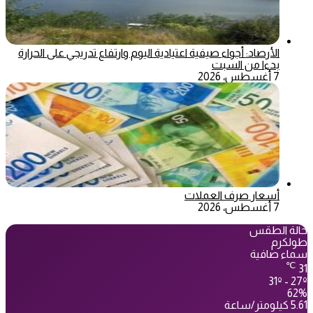
الأرصاد: أجواء صيفية اعتيادية اليوم وارتفاع تدريجي على الحرارة
بدءا من السبت
7 أغسطس، 2026
أسعار صرف العملات
7 أغسطس، 2026
حالة الطقس
طولكرم
سماء صافية
℃
31
31º - 27º
62%
5.61 كيلومتر/ساعة