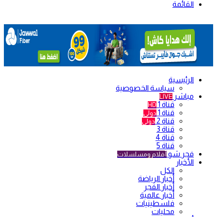
القائمة
الرئيسية
سياسة الخصوصية
مباشر
LIVE
قناة 1
HD
قناة 1
دولي
قناة 2
دولي
قناة 3
قناة 4
قناة 5
فجر شو
أفلام ومسلسلات
الأخبار
الكل
أخبار الرياضة
أخبار الفجر
أخبار عالمية
فلسطينيات
محليات