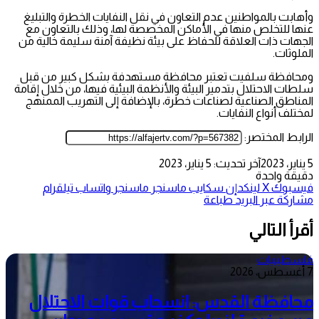
وأهابت بالمواطنين عدم التعاون في نقل النفايات الخطرة والتبليغ
عنها للتخلص منها في الأماكن المخصصة لها، وذلك بالتعاون مع
الجهات ذات العلاقة للحفاظ على بيئة نظيفة آمنة سليمة خالية من
الملوثات.
ومحافظة سلفيت تعتبر محافظة مستهدفة بشكل كبير من قبل
سلطات الاحتلال بتدمير البيئة والأنظمة البيئية فيها، من خلال إقامة
المناطق الصناعية لصناعات خطرة، بالإضافة إلى التهريب الممنهج
لمختلف أنواع النفايات.
الرابط المختصر:
5 يناير، 2023
آخر تحديث: 5 يناير، 2023
دقيقة واحدة
فيسبوك
‫X
لينكدإن
سكايب
ماسنجر
ماسنجر
واتساب
تيلقرام
مشاركة عبر البريد
طباعة
أقرأ التالي
فلسطينيات
7 أغسطس، 2026
محافظة القدس: انسحاب قوات الاحتلال