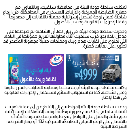
تمكنت سلطة جودة البيئة في محافظة سلفيت، وبالتعاون مع
جهازي الضابطة الجمركية والارتباط العسكري في المحافظة، من إرجاع
شاحنة تحمل لوحة تسجيل إسرائيلية محملة بالنفايات إلى مصدرها،
وفقا للإجراءات القانونية وحسب الأصول.
وذكرت سلطة جودة البيئة، في بيان لها، أن الشاحنة تم ضبطها على
مدخل بلدة بديا قرب سلفيت أثناء محاولتها تفريغ حمولتها في البلدة،
التي تحتوي على نفايات هدم وبناء ومخلفات صلبة مجهولة المصدر قد
تحتوي على نفايات خطرة.
وكانت سلطة جودة البيئة أجرت فحصا ومعاينة للنفايات والتحرز عليها
وعلى الشاحنة، كما تم استجواب السائق لاستكمال الإجراءات القانونية
في هذا الإطار.
ودعت سلطة جودة البيئة المواطنين إلى التبليغ عن أي عملية تهريب
للنفايات، لما في ذلك من ضرورة وطنية لوقف الانتهاكات الإسرائيلية
بحق بيئتنا، والعمل على التواصل مع طواقم سلطة جودة البيئة أو
بالاتصال على الرقم المجاني للضابطة الجمركية 132، أو جهاز الشرطة-
الشرطة البيئية.