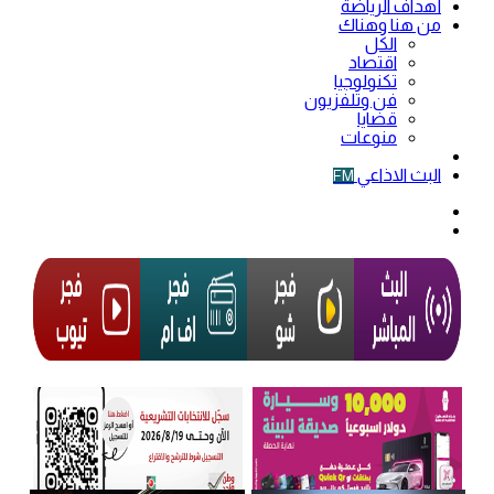
أهداف الرياضة
من هنا وهناك
الكل
اقتصاد
تكنولوجيا
فن وتلفزيون
قضايا
منوعات
فيديو
البث الاذاعي
FM
الوضع
المظلم