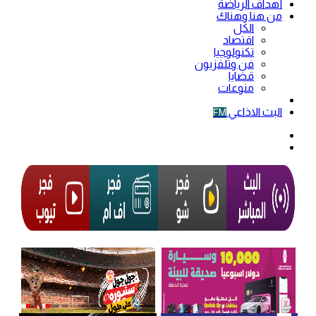
أهداف الرياضة
من هنا وهناك
الكل
اقتصاد
تكنولوجيا
فن وتلفزيون
قضايا
منوعات
فيديو
البث الاذاعي
FM
الوضع
المظلم