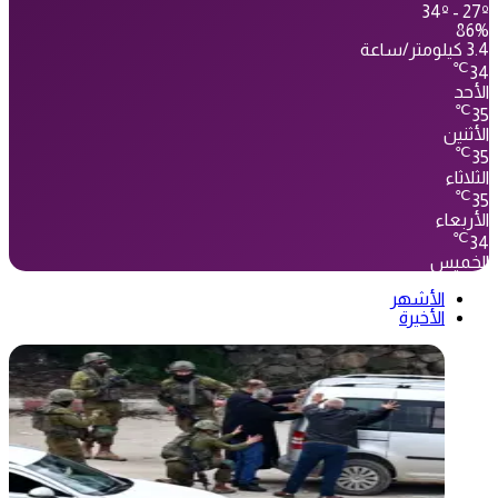
34º - 27º
86%
3.4 كيلومتر/ساعة
℃
34
الأحد
℃
35
الأثنين
℃
35
الثلاثاء
℃
35
الأربعاء
℃
34
الخميس
الأشهر
الأخيرة