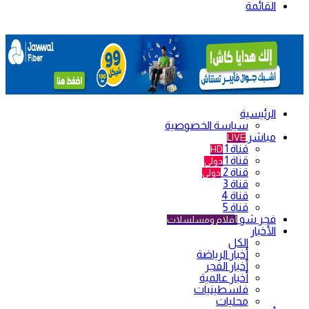
القائمة
الرئيسية
سياسة الخصوصية
مباشر
LIVE
قناة 1
HD
قناة 1
دولي
قناة 2
دولي
قناة 3
قناة 4
قناة 5
فجر شو
أفلام ومسلسلات
الأخبار
الكل
أخبار الرياضة
أخبار الفجر
أخبار عالمية
فلسطينيات
محليات