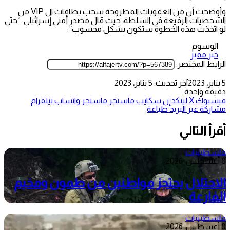
وأوضحت أن من العقوبات المطروحة سحب بطاقات ال VIP من
الشخصيات الرفيعة في السلطة، حيث قال مصدر أمني إسرائيلي: “حتى
لو اتخذت هذه الخطوة ستكون بشكل محسوب”.
الوسوم
خبر مميز
الرابط المختصر:
5 يناير، 2023
آخر تحديث: 5 يناير، 2023
دقيقة واحدة
فيسبوك
‫X
لينكدإن
سكايب
ماسنجر
ماسنجر
واتساب
تيلقرام
مشاركة عبر البريد
طباعة
أقرأ التالي
فلسطينيات
8 أغسطس، 2026
الاحتلال يحتجز مواطنين من طمون ومخيم
الفارعة
فلسطينيات
8 أغسطس، 2026