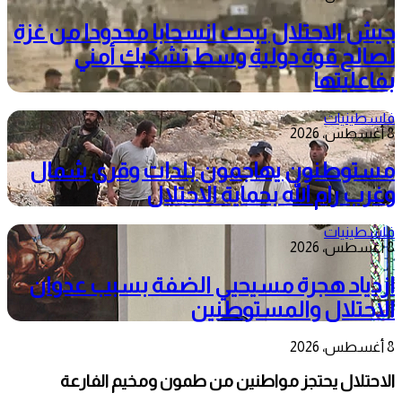
جيش الاحتلال يبحث انسحابا محدودا من غزة
لصالح قوة دولية وسط تشكيك أمني
بفاعليتها
فلسطينيات
8 أغسطس، 2026
مستوطنون يهاجمون بلدات وقرى شمال
وغرب رام الله بحماية الاحتلال
فلسطينيات
8 أغسطس، 2026
ازدياد هجرة مسيحيي الضفة بسبب عدوان
الاحتلال والمستوطنين
8 أغسطس، 2026
الاحتلال يحتجز مواطنين من طمون ومخيم الفارعة