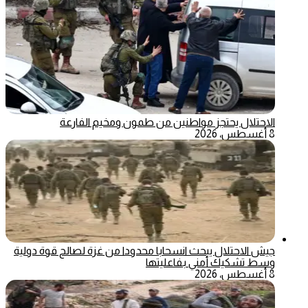
الاحتلال يحتجز مواطنين من طمون ومخيم الفارعة
8 أغسطس، 2026
جيش الاحتلال يبحث انسحابا محدودا من غزة لصالح قوة دولية
وسط تشكيك أمني بفاعليتها
8 أغسطس، 2026