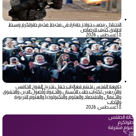
الاحتلال ينصب حواجز طيارة في محيط مخيم طولكرم وسط
اطلاق كثيف للرصاص
8 أغسطس، 2026
جامعة القدس تختتم فعاليات حفل تخريج الفوج الخامس
والأربعين لكليات طب الأسنان والدعوة وأصول الدين والحقوق
والأعمال والاقتصاد والعلوم والتكنولوجيا والعلوم التربوية
والآداب
8 أغسطس، 2026
حالة الطقس
طولكرم
غيوم متفرقة
℃
28