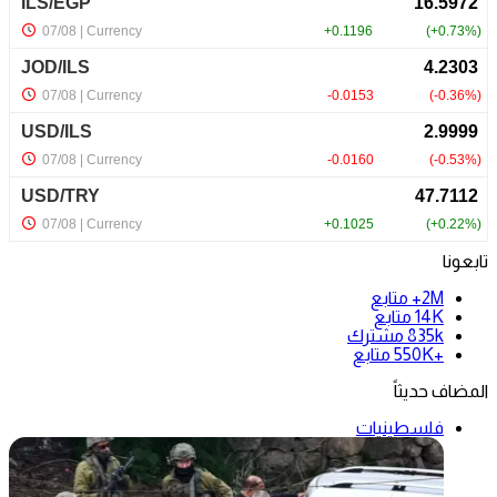
تابعونا
2M+
متابع
14K
متابع
835k
مشترك
+550K
متابع
المضاف حديثاً
فلسطينيات