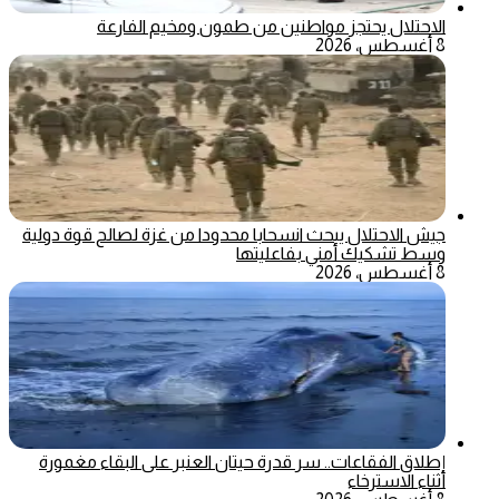
الاحتلال يحتجز مواطنين من طمون ومخيم الفارعة
8 أغسطس، 2026
جيش الاحتلال يبحث انسحابا محدودا من غزة لصالح قوة دولية
وسط تشكيك أمني بفاعليتها
8 أغسطس، 2026
إطلاق الفقاعات.. سر قدرة حيتان العنبر على البقاء مغمورة
أثناء الاسترخاء