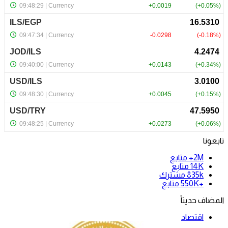
تابعونا
2M+
متابع
14K
متابع
835k
مشترك
+550K
متابع
المضاف حديثاً
اقتصاد