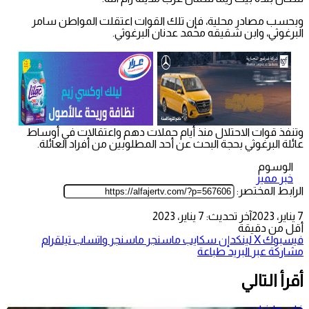
وبحسب مصادر محلية، فإن تلك القوات اعتقلت المواطن سامر
البرغوثي، وابن شقيقه محمد عدنان البرغوثي.
وتنفذ قوات الاحتلال منذ أيام حملات دهم واعتقالات في أوساط
عائلة البرغوثي بحجة البحث عن أحد المطلوبين من أفراد العائلة.
الوسوم
خبر مميز
الرابط المختصر:
7 يناير، 2023
آخر تحديث: 7 يناير، 2023
أقل من دقيقة
فيسبوك
‫X
لينكدإن
سكايب
ماسنجر
ماسنجر
واتساب
تيلقرام
مشاركة عبر البريد
طباعة
أقرأ التالي