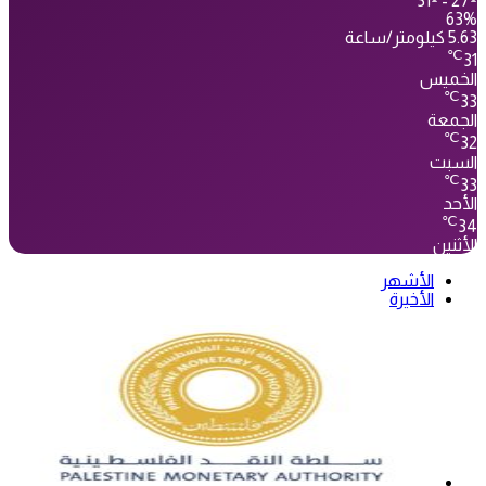
31º - 27º
63%
5.63 كيلومتر/ساعة
℃
31
الخميس
℃
33
الجمعة
℃
32
السبت
℃
33
الأحد
℃
34
الأثنين
الأشهر
الأخيرة