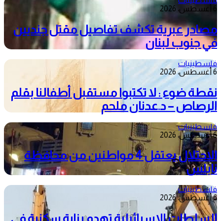
فلسطينيات
6 أغسطس، 2026
مصادر عبرية تكشف تفاصيل مقتل جنديين
في جنوب لبنان
فلسطينيات
6 أغسطس، 2026
نقطة ضوء : لا تكتبوا مستقبل أطفالنا بقلم
الرصاص – د.عدنان ملحم
فلسطينيات
6 أغسطس، 2026
الاحتلال يعتقل 4 مواطنين من محافظة
نابلس
فلسطينيات
6 أغسطس، 2026
السلطات الإسرائيلية تهدم بناية سكنية في