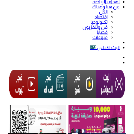
أهداف الرياضة
من هنا وهناك
الكل
اقتصاد
تكنولوجيا
فن وتلفزيون
قضايا
منوعات
فيديو
البث الاذاعي
FM
الوضع
المظلم