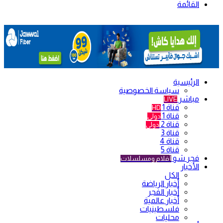
القائمة
الرئيسية
سياسة الخصوصية
مباشر
LIVE
قناة 1
HD
قناة 1
دولي
قناة 2
دولي
قناة 3
قناة 4
قناة 5
فجر شو
أفلام ومسلسلات
الأخبار
الكل
أخبار الرياضة
أخبار الفجر
أخبار عالمية
فلسطينيات
محليات