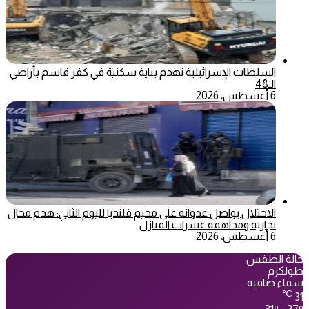
السلطات الإسرائيلية تهدم بناية سكنية في كفر قاسم بأراضي
الـ48
6 أغسطس، 2026
الاحتلال يواصل عدوانه على مخيم قلنديا لليوم الثاني: هدم محال
تجارية ومداهمة عشرات المنازل
6 أغسطس، 2026
حالة الطقس
طولكرم
سماء صافية
℃
31