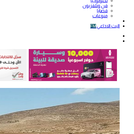
تكنولوجيا
فن وتلفزيون
قضايا
منوعات
فيديو
البث الاذاعي
FM
الوضع
المظلم