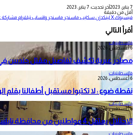
7 يناير، 2023
آخر تحديث: 7 يناير، 2023
أقل من دقيقة
فيسبوك
‫X
لينكدإن
سكايب
ماسنجر
ماسنجر
واتساب
تيلقرام
مشاركة عب
أقرأ التالي
فلسطينيات
6 أغسطس، 2026
مصادر عبرية تكشف تفاصيل مقتل جنديين في 
فلسطينيات
6 أغسطس، 2026
نقطة ضوء : لا تكتبوا مستقبل أطفالنا بقلم ا
فلسطينيات
6 أغسطس، 2026
الاحتلال يعتقل 4 مواطنين من محافظة نابلس
فلسطينيات