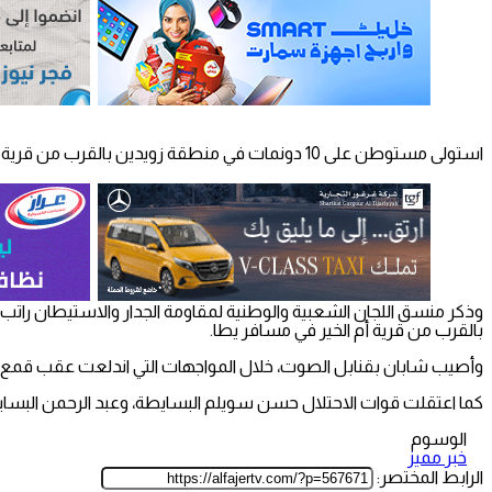
استولى مستوطن على 10 دونمات في منطقة زويدين بالقرب من قرية أم الخير في مسافر يطا جنوب الخليل.
بالقرب من قرية أم الخير في مسافر يطا.
وأصيب شابان بقنابل الصوت، خلال المواجهات التي اندلعت عقب قمع ق
كما اعتقلت قوات الاحتلال حسن سويلم البسايطة، وعبد الرحمن البس
الوسوم
خبر مميز
الرابط المختصر: