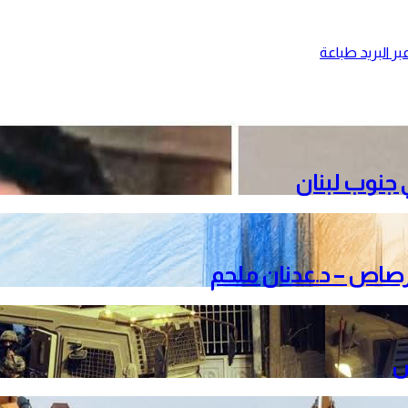
ر البريد
طباعة
جنوب لبنان
لرصاص – د.عدنان ملحم