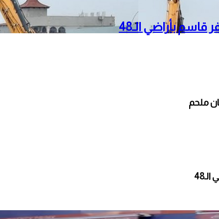
قاسم بأراضي الـ48
ان ملحم
ـ48