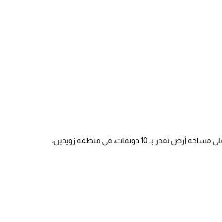
وذكر منسق اللجان الشعبية والوطنية لمقاومة الجدار والاستيطان راتب الجبور لوكالة الأنباء الرسمية أن أحد المستوطنين نصب 4 بيوت متنقلة على مساحة أرض تقدر بـ 10 دونمات، في منطقة زويدين،