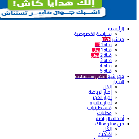
الرئيسية
سياسة الخصوصية
مباشر
LIVE
قناة 1
HD
قناة 1
دولي
قناة 2
دولي
قناة 3
قناة 4
قناة 5
فجر شو
أفلام ومسلسلات
الأخبار
الكل
أخبار الرياضة
أخبار الفجر
أخبار عالمية
فلسطينيات
محليات
أهداف الرياضة
من هنا وهناك
الكل
اقتصاد