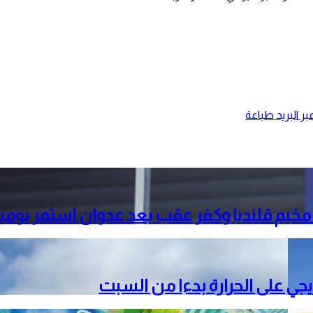
ر البريد
طباعة
خيم قلنديا وكفر عقب بعد عدوان استمر يومي
دريجي على الحرارة بدءا من السبت