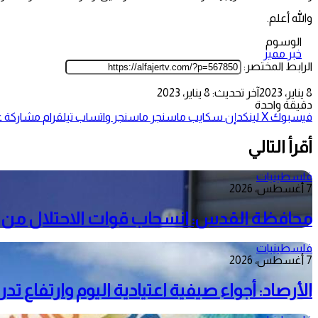
والله أعلم.
الوسوم
خبر مميز
الرابط المختصر:
8 يناير، 2023
آخر تحديث: 8 يناير، 2023
دقيقة واحدة
فيسبوك
‫X
لينكدإن
سكايب
ماسنجر
ماسنجر
واتساب
تيلقرام
مشاركة عب
أقرأ التالي
فلسطينيات
7 أغسطس، 2026
محافظة القدس: انسحاب قوات الاحتلال من م
فلسطينيات
7 أغسطس، 2026
الأرصاد: أجواء صيفية اعتيادية اليوم وارتفاع ت