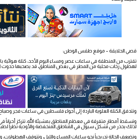
قصي الحلايقة – موقع طقس الوطن:
تقترب من المنطقة في ساعات عصر ومساء اليوم الأحد، كتلة هوائية بار
لهطول زخات محلية من المطر في بعض المناطق، قد يصحبها حدوث الرعد
وتتدفق الكتلة العلوية الباردة إلى أجواء فلسطين في ساعات فجر وصباح الا
وتسقط أمطار متفرقة في معظم المناطق بمشيئة الله، تتركز أحياناً في 
لذلك يحذر من تشكل سيول في المناطق المنخفضة والأودية نظراً لطبيع
وتضعف الحالة تدريجياً نحو ساعات المساء والليل، وتتوقف الهطولات، وتست