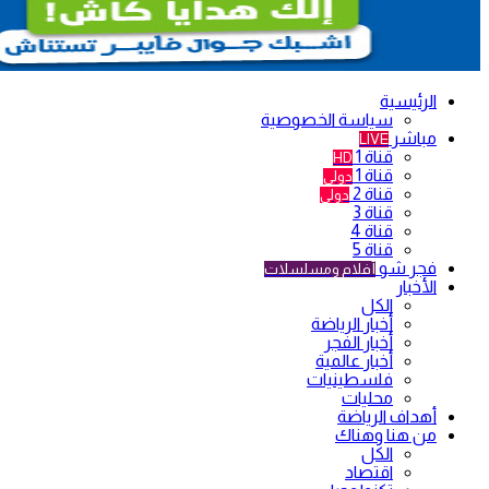
الرئيسية
سياسة الخصوصية
مباشر
LIVE
قناة 1
HD
قناة 1
دولي
قناة 2
دولي
قناة 3
قناة 4
قناة 5
فجر شو
أفلام ومسلسلات
الأخبار
الكل
أخبار الرياضة
أخبار الفجر
أخبار عالمية
فلسطينيات
محليات
أهداف الرياضة
من هنا وهناك
الكل
اقتصاد