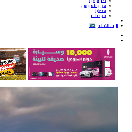
تكنولوجيا
فن وتلفزيون
قضايا
منوعات
فيديو
البث الاذاعي
FM
الوضع
المظلم