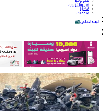
تكنولوجيا
فن وتلفزيون
قضايا
منوعات
فيديو
البث الاذاعي
FM
الوضع
المظلم