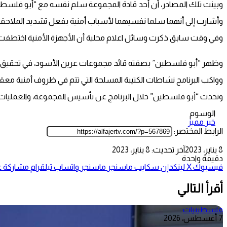
وبينت تلك المصادر، أن أحد قادة المجموعة سلم نفسه مع “أبو فلسطين
وأشارت إلى أنهما سلما نفسيهما لأسباب أمنية بفعل تشديد الملاحقة 
وفي وقت سابق ذكرت وسائل اعلام محلية أن الأجهزة الأمنية اختطفت 
وظهر “أبو فلسطين” بصفته قائد مجموعات عرين الأسود، في تحقيق “خار
وواكب البرنامج نشاطات الكتيبة المسلحة التي تتم في ظروف أمنية معقدة
وتحدث “أبو فلسطين” خلال البرنامج عن تأسيس المجموعة، والعمليات ال
الوسوم
خبر مميز
الرابط المختصر:
8 يناير، 2023
آخر تحديث: 8 يناير، 2023
دقيقة واحدة
فيسبوك
‫X
لينكدإن
سكايب
ماسنجر
ماسنجر
واتساب
تيلقرام
مشاركة عب
أقرأ التالي
فلسطينيات
7 أغسطس، 2026