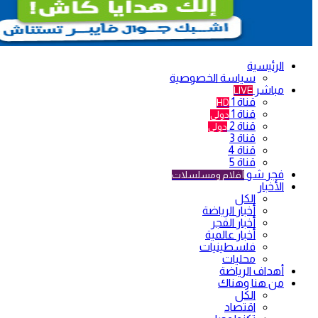
الرئيسية
سياسة الخصوصية
مباشر
LIVE
قناة 1
HD
قناة 1
دولي
قناة 2
دولي
قناة 3
قناة 4
قناة 5
فجر شو
أفلام ومسلسلات
الأخبار
الكل
أخبار الرياضة
أخبار الفجر
أخبار عالمية
فلسطينيات
محليات
أهداف الرياضة
من هنا وهناك
الكل
اقتصاد