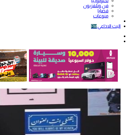
تكنولوجيا
فن وتلفزيون
قضايا
منوعات
فيديو
البث الاذاعي
FM
الوضع
المظلم