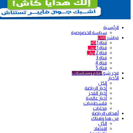
الرئيسية
سياسة الخصوصية
مباشر
LIVE
قناة 1
HD
قناة 1
دولي
قناة 2
دولي
قناة 3
قناة 4
قناة 5
فجر شو
أفلام ومسلسلات
الأخبار
الكل
أخبار الرياضة
أخبار الفجر
أخبار عالمية
فلسطينيات
محليات
أهداف الرياضة
من هنا وهناك
الكل
اقتصاد