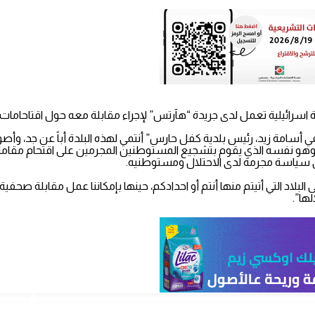
رائيلية تعمل لدى جريدة “هآرتس” لإجراء مقابلة معه حول اقتاحامات 
اسمي أسامة زيد، رئيس بلدية كفل حارس” أنتمي لهذه البلدة أباً عن جد، 
ا وهو نفسه الذي يقوم بتشجيع المستوطنين المجرمين على اقتحام مقامات
 سياسة مجرمة لدى الاحتلال ومستوطنيه.
لاد التي أتيتم منها أنتم أو احدادكم، حينها بإمكاننا عمل مقابلة صحف
ها”.