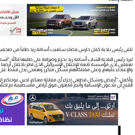
تلقى رئيس بلدية كفل حارس قضاء سلفيت أسامة زيد طلباً من صحفية اس
ليرد رئيس البلدية الشاب أسامة زيد بحزم وصرامة على طلبها قائلاً: “
تعملين لدى مؤسسة تابعة للإحتلال الإسرائيلي الذي قام باحتلال أرضن
والإعتداء عليهم، وعلى ممتلكاتهم بشكل متكرر وهمجي يدل فقط على
وأكمل: “أرفض وبشكل قطعي إجراء أي مقابلة معكم، لحين عودتكم إلى الب
القبح أن تتدغون الإنسانية وأنتم قابعون فوق أراضي فلسطينية تم احتلال