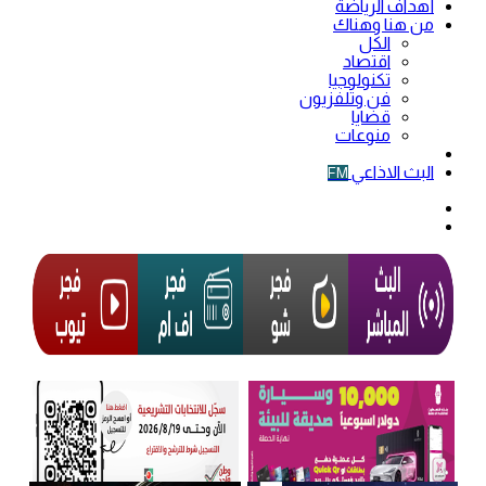
أهداف الرياضة
من هنا وهناك
الكل
اقتصاد
تكنولوجيا
فن وتلفزيون
قضايا
منوعات
فيديو
البث الاذاعي
FM
الوضع
المظلم