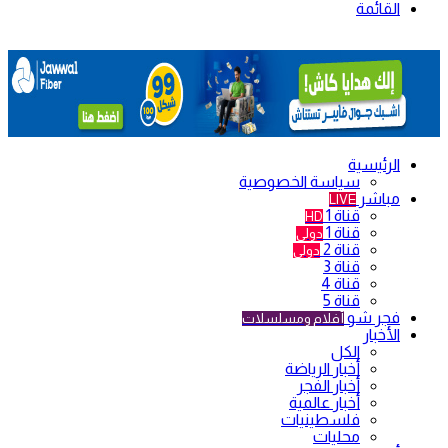
القائمة
الرئيسية
سياسة الخصوصية
مباشر
LIVE
قناة 1
HD
قناة 1
دولي
قناة 2
دولي
قناة 3
قناة 4
قناة 5
فجر شو
أفلام ومسلسلات
الأخبار
الكل
أخبار الرياضة
أخبار الفجر
أخبار عالمية
فلسطينيات
محليات