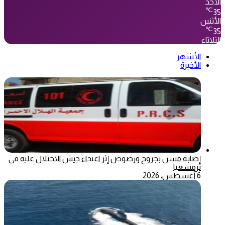
الأحد
℃
35
الأثنين
℃
35
الثلاثاء
الأشهر
الأخيرة
إصابة مسن بجروح ورضوض إثر اعتداء جيش الاحتلال عليه في
ترمسعيا
6 أغسطس، 2026