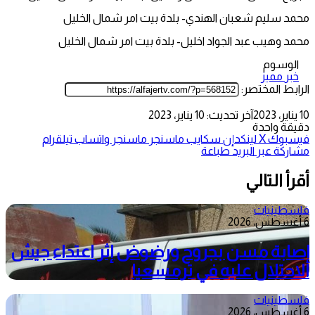
محمد سليم شعبان الهندي- بلدة بيت امر شمال الخليل
محمد وهيب عبد الجواد اخليل- بلدة بيت امر شمال الخليل
الوسوم
خبر مميز
الرابط المختصر:
10 يناير، 2023
آخر تحديث: 10 يناير، 2023
دقيقة واحدة
فيسبوك
‫X
لينكدإن
سكايب
ماسنجر
ماسنجر
واتساب
تيلقرام
مشاركة عبر البريد
طباعة
أقرأ التالي
فلسطينيات
6 أغسطس، 2026
إصابة مسن بجروح ورضوض إثر اعتداء جيش
الاحتلال عليه في ترمسعيا
فلسطينيات
6 أغسطس، 2026