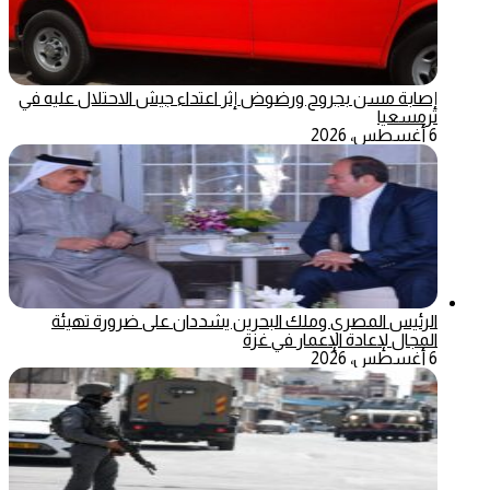
إصابة مسن بجروح ورضوض إثر اعتداء جيش الاحتلال عليه في
ترمسعيا
6 أغسطس، 2026
الرئيس المصري وملك البحرين يشددان على ضرورة تهيئة
المجال لإعادة الإعمار في غزة
6 أغسطس، 2026