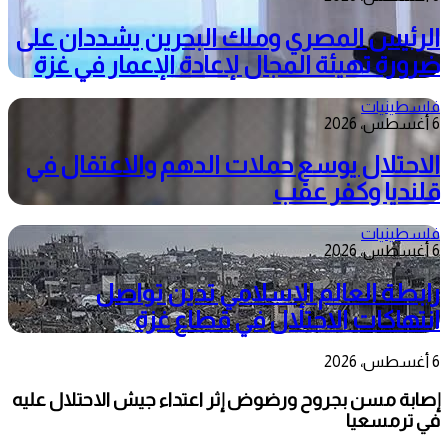
الرئيس المصري وملك البحرين يشددان على
ضرورة تهيئة المجال لإعادة الإعمار في غزة
فلسطينيات
6 أغسطس، 2026
الاحتلال يوسع حملات الدهم والاعتقال في
قلنديا وكفر عقب
فلسطينيات
6 أغسطس، 2026
رابطة العالم الإسلامي تدين تواصل
انتهاكات الاحتلال في قطاع غزة
6 أغسطس، 2026
إصابة مسن بجروح ورضوض إثر اعتداء جيش الاحتلال عليه
في ترمسعيا