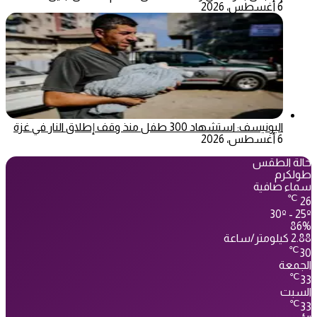
6 أغسطس، 2026
اليونيسف: استشهاد 300 طفل منذ وقف إطلاق النار في غزة
6 أغسطس، 2026
حالة الطقس
طولكرم
سماء صافية
℃
26
30º - 25º
86%
2.88 كيلومتر/ساعة
℃
30
الجمعة
℃
33
السبت
℃
33