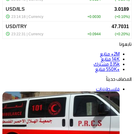
تابعونا
2M+
متابع
14K
متابع
835k
مشترك
+550K
متابع
المضاف حديثاً
فلسطينيات