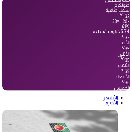
حالة الطقس
طولكرم
سماء صافية
℃
32
33º - 28º
61%
5.74 كيلومتر/ساعة
℃
33
الأحد
℃
35
الأثنين
℃
35
الثلاثاء
℃
35
الأربعاء
℃
36
الخميس
الأشهر
الأخيرة