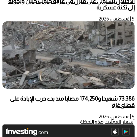
الاحتلال يستولي على منزل في عرابة جنوب جنين ويحوّله
إلى ثكنة عسكرية
9 أغسطس، 2026
73,386 شهيدا و174,250 مصابا منذ بدء حرب الإبادة على
قطاع غزة
9 أغسطس، 2026
أسعار العملات هذه اللحظة