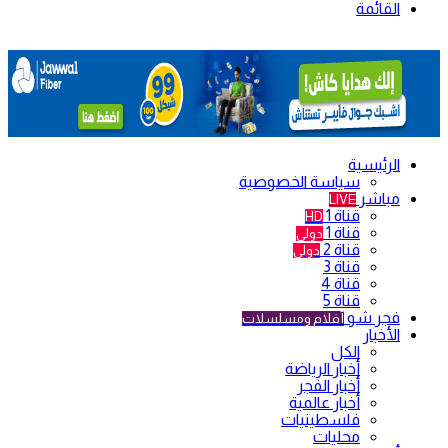
القائمة
الرئيسية
سياسة الخصوصية
مباشر
LIVE
قناة 1
HD
قناة 1
دولي
قناة 2
دولي
قناة 3
قناة 4
قناة 5
فجر شو
أفلام ومسلسلات
الأخبار
الكل
أخبار الرياضة
أخبار الفجر
أخبار عالمية
فلسطينيات
محليات