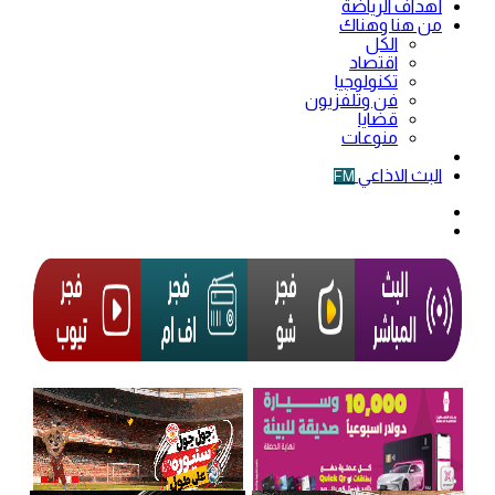
أهداف الرياضة
من هنا وهناك
الكل
اقتصاد
تكنولوجيا
فن وتلفزيون
قضايا
منوعات
فيديو
البث الاذاعي
FM
الوضع
المظلم