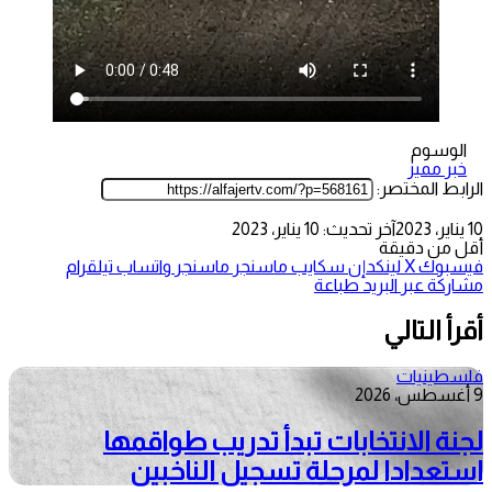
الوسوم
خبر مميز
الرابط المختصر:
10 يناير، 2023
آخر تحديث: 10 يناير، 2023
أقل من دقيقة
فيسبوك
‫X
لينكدإن
سكايب
ماسنجر
ماسنجر
واتساب
تيلقرام
مشاركة عبر البريد
طباعة
أقرأ التالي
فلسطينيات
9 أغسطس، 2026
لجنة الانتخابات تبدأ تدريب طواقمها
استعدادا لمرحلة تسجيل الناخبين