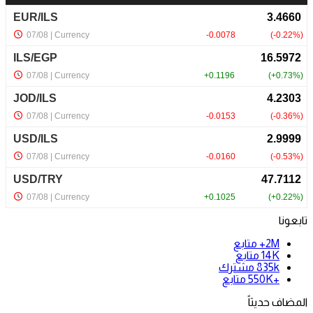
تابعونا
2M+
متابع
14K
متابع
835k
مشترك
+550K
متابع
المضاف حديثاً